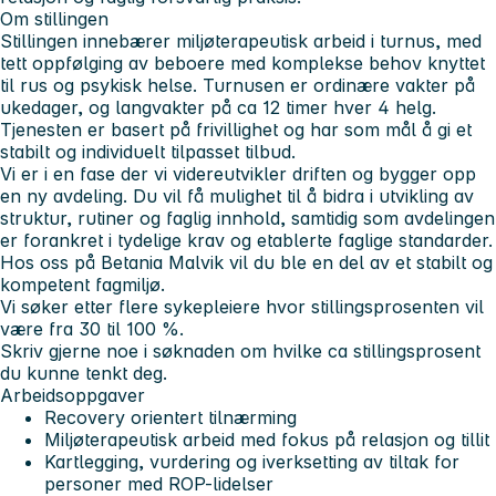
Om stillingen
Stillingen innebærer miljøterapeutisk arbeid i turnus, med
tett oppfølging av beboere med komplekse behov knyttet
til rus og psykisk helse. Turnusen er ordinære vakter på
ukedager, og langvakter på ca 12 timer hver 4 helg.
Tjenesten er basert på frivillighet og har som mål å gi et
stabilt og individuelt tilpasset tilbud.
Vi er i en fase der vi videreutvikler driften og bygger opp
en ny avdeling. Du vil få mulighet til å bidra i utvikling av
struktur, rutiner og faglig innhold, samtidig som avdelingen
er forankret i tydelige krav og etablerte faglige standarder.
Hos oss på Betania Malvik vil du ble en del av et stabilt og
kompetent fagmiljø.
Vi søker etter flere sykepleiere hvor stillingsprosenten vil
være fra 30 til 100 %.
Skriv gjerne noe i søknaden om hvilke ca stillingsprosent
du kunne tenkt deg.
Arbeidsoppgaver
Recovery orientert tilnærming
Miljøterapeutisk arbeid med fokus på relasjon og tillit
Kartlegging, vurdering og iverksetting av tiltak for
personer med ROP-lidelser