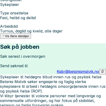
Sykepleier
Type ansettelse
Fast, heltid og deltid
Arbeidstid
Turnus, dagtid og kveld, alle dager
Vis flere detaljer
Søk på jobben
Søk senest i overmorgen
Send søknad til
Kabr@betaniamalvik.no
Sykepleier til heldøgns tilbud innen rus og psykisk helse
Betania Malvik søker engasjerte og faglig sterke
sykepleiere til arbeid i heldøgns omsorgstjeneste innen rus
og psykisk helse (ROP).
Vi tilbyr tjenester til voksne personer med langvarige og
sammensatte utfordringer, og har fokus på stabilitet,
relasjon og faglig forsvarlig praksis.