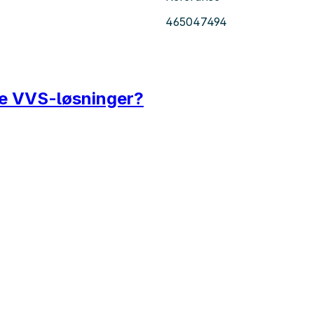
465047494
de VVS-løsninger?