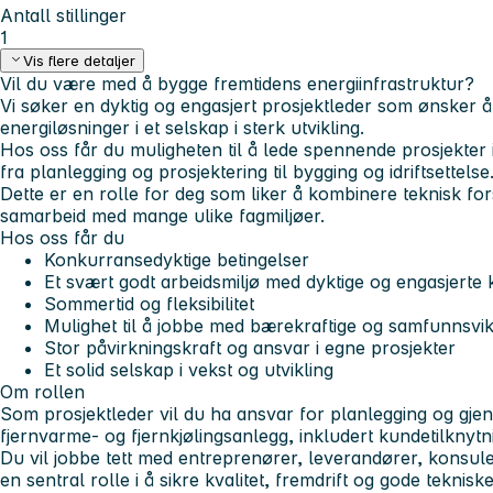
Antall stillinger
1
Vis flere detaljer
Vil du være med å bygge fremtidens energiinfrastruktur?
Vi søker en dyktig og engasjert prosjektleder som ønsker 
energiløsninger i et selskap i sterk utvikling.
Hos oss får du muligheten til å lede spennende prosjekter 
fra planlegging og prosjektering til bygging og idriftsettelse
Dette er en rolle for deg som liker å kombinere teknisk for
samarbeid med mange ulike fagmiljøer.
Hos oss får du
Konkurransedyktige betingelser
Et svært godt arbeidsmiljø med dyktige og engasjerte 
Sommertid og fleksibilitet
Mulighet til å jobbe med bærekraftige og samfunnsvik
Stor påvirkningskraft og ansvar i egne prosjekter
Et solid selskap i vekst og utvikling
Om rollen
Som prosjektleder vil du ha ansvar for planlegging og gje
fjernvarme- og fjernkjølingsanlegg, inkludert kundetilknytni
Du vil jobbe tett med entreprenører, leverandører, konsule
en sentral rolle i å sikre kvalitet, fremdrift og gode teknisk