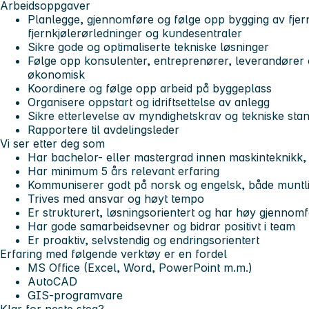
Arbeidsoppgaver
Planlegge, gjennomføre og følge opp bygging av fje
fjernkjølerørledninger og kundesentraler
Sikre gode og optimaliserte tekniske løsninger
Følge opp konsulenter, entreprenører, leverandører 
økonomisk
Koordinere og følge opp arbeid på byggeplass
Organisere oppstart og idriftsettelse av anlegg
Sikre etterlevelse av myndighetskrav og tekniske sta
Rapportere til avdelingsleder
Vi ser etter deg som
Har bachelor- eller mastergrad innen maskinteknikk, 
Har minimum 5 års relevant erfaring
Kommuniserer godt på norsk og engelsk, både muntlig 
Trives med ansvar og høyt tempo
Er strukturert, løsningsorientert og har høy gjennom
Har gode samarbeidsevner og bidrar positivt i team
Er proaktiv, selvstendig og endringsorientert
Erfaring med følgende verktøy er en fordel
MS Office (Excel, Word, PowerPoint m.m.)
AutoCAD
GIS-programvare