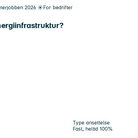
erjobben
2026
☀️
For bedrifter
ergiinfrastruktur?
Type ansettelse
Fast, heltid 100%