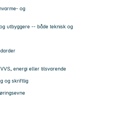
rnvarme- og
og utbyggere -- både teknisk og
ndarder
VVS, energi eller tilsvarende
og skriftlig
føringsevne