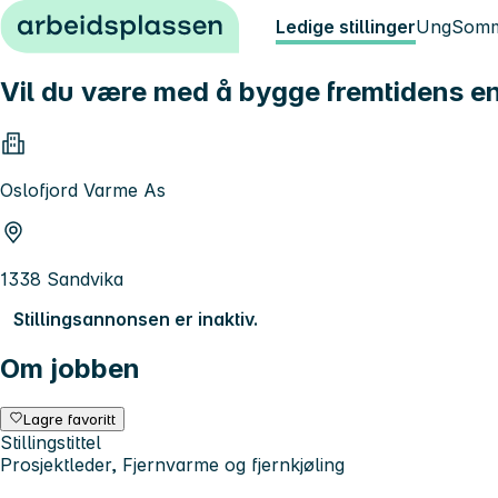
Hopp til innhold
Ledige stillinger
Ung
Somm
Vil du være med å bygge fremtidens en
Oslofjord Varme As
1338 Sandvika
Stillingsannonsen er inaktiv.
Om jobben
Lagre favoritt
Stillingstittel
Prosjektleder, Fjernvarme og fjernkjøling