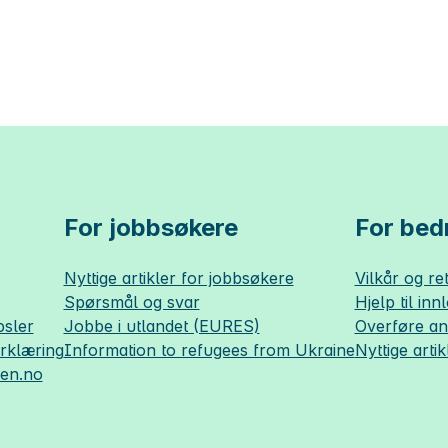
For jobbsøkere
For bedr
Nyttige artikler for jobbsøkere
Vilkår og ret
Spørsmål og svar
Hjelp til inn
sler
Jobbe i utlandet (EURES)
Overføre a
erklæring
Information to refugees from Ukraine
Nyttige artik
sen.no