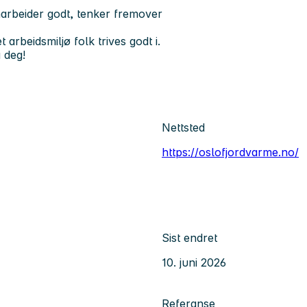
arbeider godt, tenker fremover
arbeidsmiljø folk trives godt i.
 deg!
Nettsted
https://oslofjordvarme.no/
Sist endret
10. juni 2026
Referanse