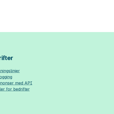
ifter
ningslinjer
logging
nnonser med API
ler for bedrifter