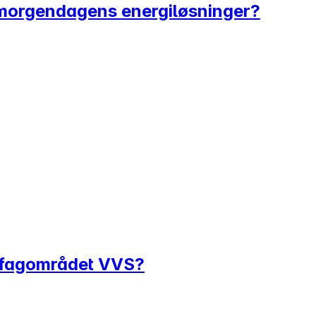
e morgendagens energiløsninger?
e fagområdet VVS?