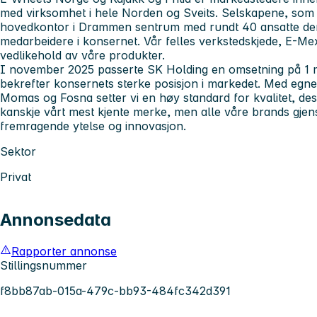
med virksomhet i hele Norden og Sveits. Selskapene, som 
hovedkontor i Drammen sentrum med rundt 40 ansatte der,
medarbeidere i konsernet. Vår felles verkstedskjede, E-Mex
vedlikehold av våre produkter.
I november 2025 passerte SK Holding en omsetning på 1 m
bekrefter konsernets sterke posisjon i markedet. Med eg
Momas og Fosna setter vi en høy standard for kvalitet, des
kanskje vårt mest kjente merke, men alle våre brands gjens
fremragende ytelse og innovasjon.
Sektor
Privat
Annonsedata
Rapporter annonse
Stillingsnummer
f8bb87ab-015a-479c-bb93-484fc342d391