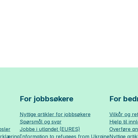
For jobbsøkere
For bedr
Nyttige artikler for jobbsøkere
Vilkår og ret
Spørsmål og svar
Hjelp til inn
sler
Jobbe i utlandet (EURES)
Overføre a
erklæring
Information to refugees from Ukraine
Nyttige artik