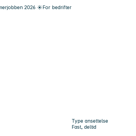
erjobben
2026
☀️
For bedrifter
Type ansettelse
Fast, deltid