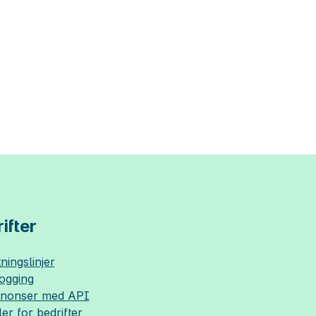
ifter
ningslinjer
logging
nnonser med API
ler for bedrifter