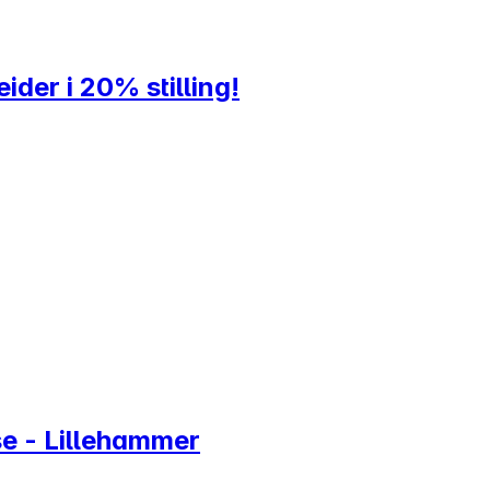
der i 20% stilling!
se - Lillehammer