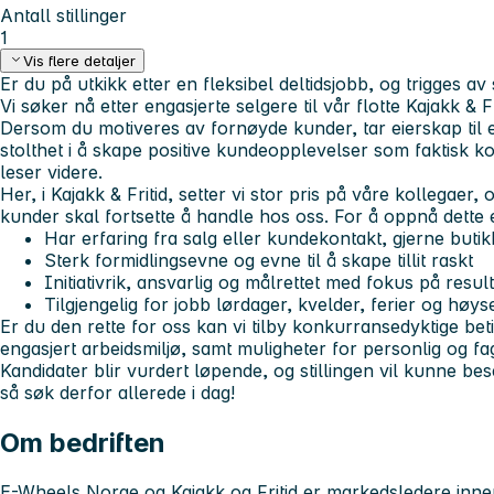
Antall stillinger
1
Vis flere detaljer
Er du på utkikk etter en fleksibel deltidsjobb, og trigges av
Vi søker nå etter engasjerte selgere til vår flotte Kajakk & F
Dersom du motiveres av fornøyde kunder, tar eierskap til 
stolthet i å skape positive kundeopplevelser som faktisk kon
leser videre.
Her, i Kajakk & Fritid, setter vi stor pris på våre kollegaer,
kunder skal fortsette å handle hos oss. For å oppnå dette e
Har erfaring fra salg eller kundekontakt, gjerne butik
Sterk formidlingsevne og evne til å skape tillit raskt
Initiativrik, ansvarlig og målrettet med fokus på resul
Tilgjengelig for jobb lørdager, kvelder, ferier og hø
Er du den rette for oss kan vi tilby konkurransedyktige bet
engasjert arbeidsmiljø, samt muligheter for personlig og fagl
Kandidater blir vurdert løpende, og stillingen vil kunne bes
så søk derfor allerede i dag!
Om bedriften
E-Wheels Norge og Kajakk og Fritid er markedsledere innen