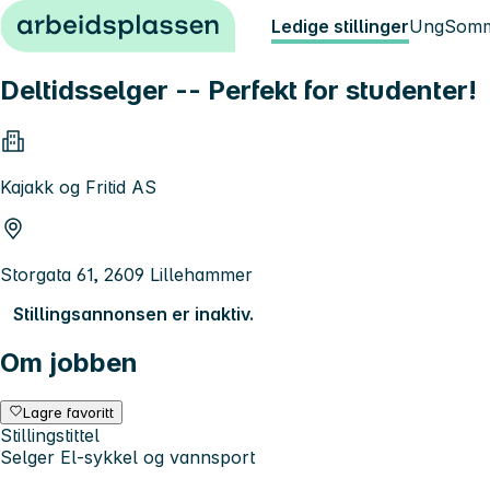
Hopp til innhold
Ledige stillinger
Ung
Somm
Deltidsselger -- Perfekt for studenter!
Kajakk og Fritid AS
Storgata 61, 2609 Lillehammer
Stillingsannonsen er inaktiv.
Om jobben
Lagre favoritt
Stillingstittel
Selger El-sykkel og vannsport