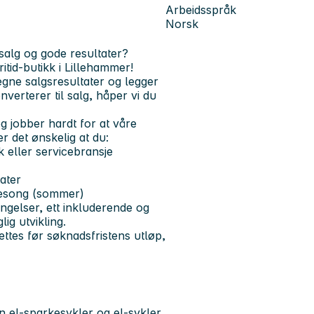
Arbeidsspråk
Norsk
 salg og gode resultater?
ritid-butikk i Lillehammer!
egne salgsresultater og legger
verterer til salg, håper vi du
 og jobber hardt for at våre
r det ønskelig at du:
k eller servicebransje
tater
ysesong (sommer)
ingelser, ett inkluderende og
ig utvikling.
ettes før søknadsfristens utløp,
 el-sparkesykler og el-sykler,