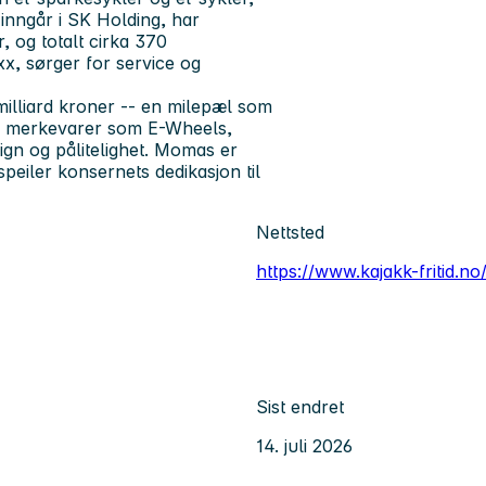
inngår i SK Holding, har
 og totalt cirka 370
x, sørger for service og
illiard kroner -- en milepæl som
ne merkevarer som E-Wheels,
ign og pålitelighet. Momas er
peiler konsernets dedikasjon til
Nettsted
https://www.kajakk-fritid.no
Sist endret
14. juli 2026