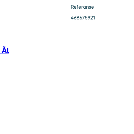
Referanse
468675921
 Ål