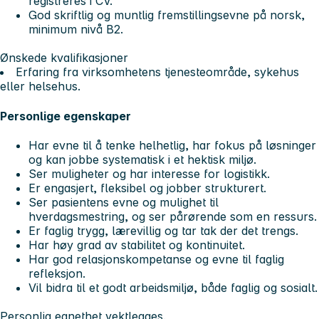
registreres i CV.
God skriftlig og muntlig fremstillingsevne på norsk,
minimum nivå B2.
Ønskede kvalifikasjoner
Erfaring fra virksomhetens tjenesteområde, sykehus
eller helsehus.
Personlige egenskaper
Har evne til å tenke helhetlig, har fokus på løsninger
og kan jobbe systematisk i et hektisk miljø.
Ser muligheter og har interesse for logistikk.
Er engasjert, fleksibel og jobber strukturert.
Ser pasientens evne og mulighet til
hverdagsmestring, og ser pårørende som en ressurs.
Er faglig trygg, lærevillig og tar tak der det trengs.
Har høy grad av stabilitet og kontinuitet.
Har god relasjonskompetanse og evne til faglig
refleksjon.
Vil bidra til et godt arbeidsmiljø, både faglig og sosialt.
Personlig egnethet vektlegges.