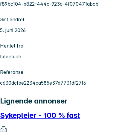
f89bc104-b822-444c-923c-4f070471abcb
Sist endret
5. juni 2026
Hentet fra
talentech
Referanse
c630dcfae2234ca585e37d7731df27f6
Lignende annonser
Sykepleier - 100 % fast