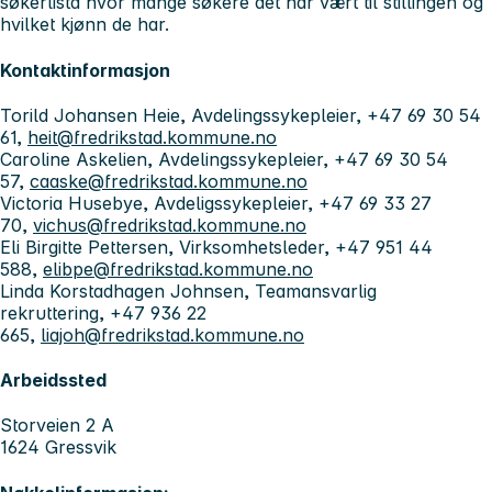
søkerlista hvor mange søkere det har vært til stillingen og
hvilket kjønn de har.
Kontaktinformasjon
Torild Johansen Heie, Avdelingssykepleier, +47 69 30 54
61,
heit@fredrikstad.kommune.no
Caroline Askelien, Avdelingssykepleier, +47 69 30 54
57,
caaske@fredrikstad.kommune.no
Victoria Husebye, Avdeligssykepleier, +47 69 33 27
70,
vichus@fredrikstad.kommune.no
Eli Birgitte Pettersen, Virksomhetsleder, +47 951 44
588,
elibpe@fredrikstad.kommune.no
Linda Korstadhagen Johnsen, Teamansvarlig
rekruttering, +47 936 22
665,
liajoh@fredrikstad.kommune.no
Arbeidssted
Storveien 2 A
1624 Gressvik