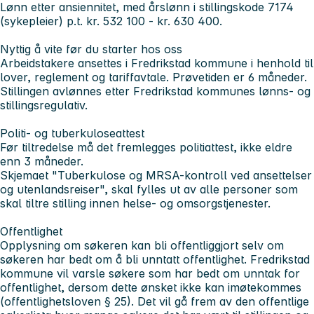
Lønn etter ansiennitet, med årslønn i stillingskode 7174
(sykepleier) p.t. kr. 532 100 - kr. 630 400.
Nyttig å vite før du starter hos oss
Arbeidstakere ansettes i Fredrikstad kommune i henhold til
lover, reglement og tariffavtale. Prøvetiden er 6 måneder.
Stillingen avlønnes etter Fredrikstad kommunes lønns- og
stillingsregulativ.
Politi- og tuberkuloseattest
Før tiltredelse må det fremlegges politiattest, ikke eldre
enn 3 måneder.
Skjemaet "Tuberkulose og MRSA-kontroll ved ansettelser
og utenlandsreiser", skal fylles ut av alle personer som
skal tiltre stilling innen helse- og omsorgstjenester.
Offentlighet
Opplysning om søkeren kan bli offentliggjort selv om
søkeren har bedt om å bli unntatt offentlighet. Fredrikstad
kommune vil varsle søkere som har bedt om unntak for
offentlighet, dersom dette ønsket ikke kan imøtekommes
(offentlighetsloven § 25). Det vil gå frem av den offentlige