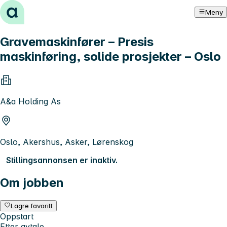
Hopp til innhold
Meny
Gravemaskinfører – Presis
maskinføring, solide prosjekter – Oslo
A&a Holding As
Oslo, Akershus, Asker, Lørenskog
Stillingsannonsen er inaktiv.
Om jobben
Lagre favoritt
Oppstart
Etter avtale