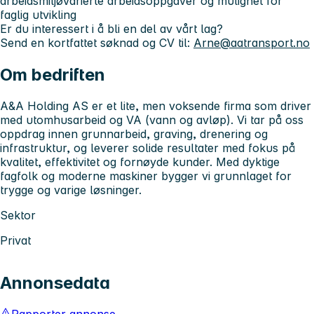
arbeidsmiljøVarierte arbeidsoppgaver og mulighet for
faglig utvikling
Er du interessert i å bli en del av vårt lag?
Send en kortfattet søknad og CV til:
Arne@aatransport.no
Om bedriften
A&A Holding AS
er et lite, men voksende firma som driver
med utomhusarbeid og VA (vann og avløp). Vi tar på oss
oppdrag innen grunnarbeid, graving, drenering og
infrastruktur, og leverer solide resultater med fokus på
kvalitet, effektivitet og fornøyde kunder. Med dyktige
fagfolk og moderne maskiner bygger vi grunnlaget for
trygge og varige løsninger.
Sektor
Privat
Annonsedata
Rapporter annonse