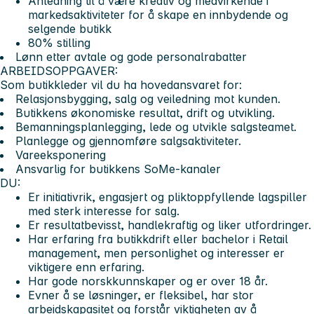
Anledning til å være kreativ og medvirkende i
markedsaktiviteter for å skape en innbydende og
selgende butikk
80% stilling
Lønn etter avtale og gode personalrabatter
ARBEIDSOPPGAVER:
Som butikkleder vil du ha hovedansvaret for:
Relasjonsbygging, salg og veiledning mot kunden.
Butikkens økonomiske resultat, drift og utvikling.
Bemanningsplanlegging, lede og utvikle salgsteamet.
Planlegge og gjennomføre salgsaktiviteter.
Vareeksponering
Ansvarlig for butikkens SoMe-kanaler
DU:
Er initiativrik, engasjert og pliktoppfyllende lagspiller
med sterk interesse for salg.
Er resultatbevisst, handlekraftig og liker utfordringer.
Har erfaring fra butikkdrift eller bachelor i Retail
management, men personlighet og interesser er
viktigere enn erfaring.
Har gode norskkunnskaper og er over 18 år.
Evner å se løsninger, er fleksibel, har stor
arbeidskapasitet og forstår viktigheten av å