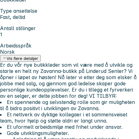
Type ansettelse
Fast, deltid
Antall stillinger
1
Arbeidsspråk
Norsk
Vis flere detaljer
Er du vår nye butikkleder som vil være med å utvikle og
starte en helt ny Zavanna-butikk på Linderud Senter? Vi
åpner i løpet av høsten!
Nå leter vi etter deg som elsker å
jobbe med salg, og gjennom god ledelse skaper gode
personlige kundeopplevelser. Er du i tillegg et fyrverkeri
av en selger, er dette jobben for deg!
VI TILBYR:
En spennende og selvstendig rolle som gir muligheten
til å bidra positivt i utviklingen av Zavanna.
Et nettverk av dyktige kollegaer i et sammensveiset
team, hvor hjelp og støtte aldri er langt unna.
Et uformelt arbeidsmiljø med frihet under ansvar.
Gode utviklingsmuligheter.