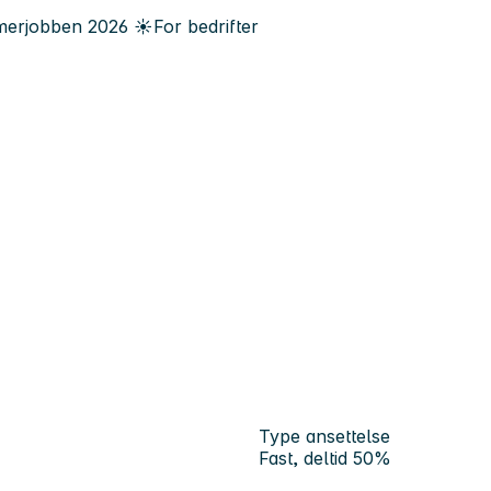
erjobben
2026
☀️
For bedrifter
Type ansettelse
Fast, deltid 50%