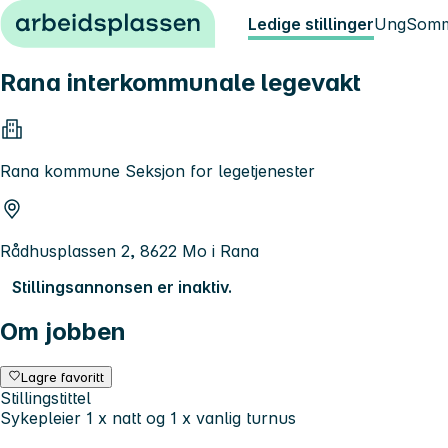
Hopp til innhold
Ledige stillinger
Ung
Somm
Rana interkommunale legevakt
Rana kommune Seksjon for legetjenester
Rådhusplassen 2, 8622 Mo i Rana
Stillingsannonsen er inaktiv.
Om jobben
Lagre favoritt
Stillingstittel
Sykepleier 1 x natt og 1 x vanlig turnus