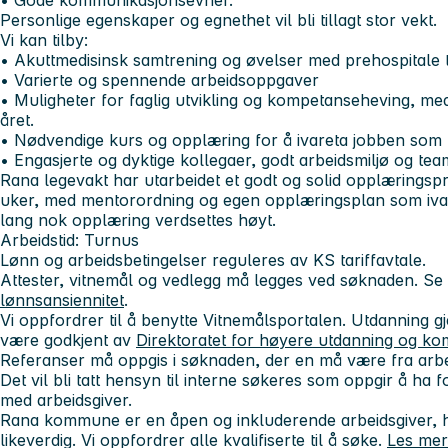
• Gode kommunikasjonsevner.
Personlige egenskaper og egnethet vil bli tillagt stor vekt.
Vi kan tilby:
• Akuttmedisinsk samtrening og øvelser med prehospitale t
• Varierte og spennende arbeidsoppgaver
• Muligheter for faglig utvikling og kompetanseheving, me
året.
• Nødvendige kurs og opplæring for å ivareta jobben som 
• Engasjerte og dyktige kollegaer, godt arbeidsmiljø og tea
Rana legevakt har utarbeidet et godt og solid opplærings
uker, med mentorordning og egen opplæringsplan som ivare
lang nok opplæring verdsettes høyt.
Arbeidstid:
Turnus
Lønn og arbeidsbetingelser reguleres av KS tariffavtale.
Attester, vitnemål og vedlegg må legges ved søknaden. Se
lønnsansiennitet
.
Vi oppfordrer til å benytte Vitnemålsportalen. Utdanning
være godkjent av
Direktoratet for høyere utdanning og ko
Referanser må oppgis i søknaden, der en må være fra arbe
Det vil bli tatt hensyn til interne søkeres som oppgir å ha 
med arbeidsgiver.
Rana kommune er en åpen og inkluderende arbeidsgiver, h
likeverdig. Vi oppfordrer alle kvalifiserte til å søke.
Les mer