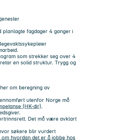
jenester
d planlagte fagdager 4 ganger i
legevaktssykepleier
marbeid.
program som strekker seg over 4
tar en solid struktur. Trygg og
 her om beregning av
 gjennomført utenfor Norge må
mpetanse (HK-dir)
.
idsgiver.
fortrinnsrett. Det må være avklart
vor søkere blir vurdert
 om hvordan det er å jobbe hos