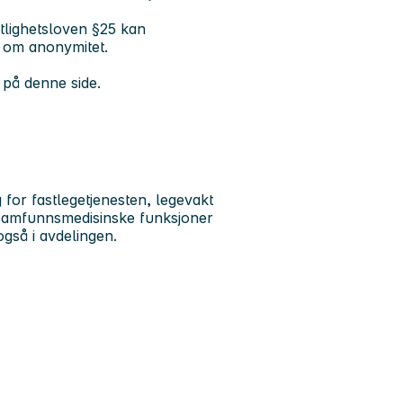
tlighetsloven §25 kan
r om anonymitet.
 på denne side.
 for fastlegetjenesten, legevakt
s samfunnsmedisinske funksjoner
også i avdelingen.