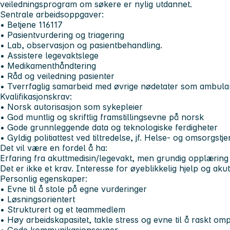
veiledningsprogram om søkere er nylig utdannet.
Sentrale arbeidsoppgaver:
• Betjene 116117
• Pasientvurdering og triagering
• Lab, observasjon og pasientbehandling.
• Assistere legevaktslege
• Medikamenthåndtering
• Råd og veiledning pasienter
• Tverrfaglig samarbeid med øvrige nødetater som ambula
Kvalifikasjonskrav:
• Norsk autorisasjon som sykepleier
• God muntlig og skriftlig framstillingsevne på norsk
• Gode grunnleggende data og teknologiske ferdigheter
• Gyldig politiattest ved tiltredelse, jf. Helse- og omsorgst
Det vil være en fordel å ha:
Erfaring fra akuttmedisin/legevakt, men grundig opplæring v
Det er ikke et krav. Interesse for øyeblikkelig hjelp og akut
Personlig egenskaper:
• Evne til å stole på egne vurderinger
• Løsningsorientert
• Strukturert og et teammedlem
• Høy arbeidskapasitet, takle stress og evne til å raskt om