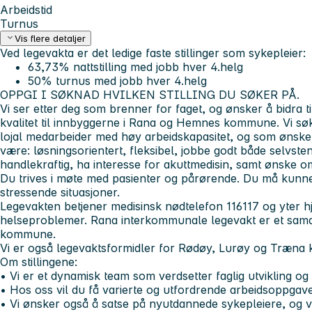
Arbeidstid
Turnus
Vis flere detaljer
Ved legevakta er det ledige faste stillinger som sykepleier:
63,73% nattstilling med jobb hver 4.helg
50% turnus med jobb hver 4.helg
OPPGI I SØKNAD HVILKEN STILLING DU SØKER PÅ.
Vi ser etter deg som brenner for faget, og ønsker å bidra ti
kvalitet til innbyggerne i Rana og Hemnes kommune. Vi søk
lojal medarbeider med høy arbeidskapasitet, og som ønsker
være: løsningsorientert, fleksibel, jobbe godt både selvste
handlekraftig, ha interesse for akuttmedisin, samt ønske om
Du trives i møte med pasienter og pårørende. Du må kunn
stressende situasjoner.
Legevakten betjener medisinsk nødtelefon 116117 og yter hj
helseproblemer. Rana interkommunale legevakt er et sa
kommune.
Vi er også legevaktsformidler for Rødøy, Lurøy og Træn
Om stillingene:
• Vi er et dynamisk team som verdsetter faglig utvikling og
• Hos oss vil du få varierte og utfordrende arbeidsoppgave
• Vi ønsker også å satse på nyutdannede sykepleiere, og vi