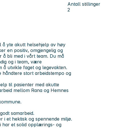
Antall stillinger
2
l å yte akutt helsehjelp av høy
er en positiv, omgjengelig og
 å bli med i vårt team. Du må
ndig og i team, være
 å utvikle faget og legevakten.
e håndtere stort arbeidstempo og
elp til pasienter med akutte
marbeid mellom Rana og Hemnes
a kommune.
 godt samarbeid.
r i et hektisk og spennende miljø.
 har et solid opplærings- og