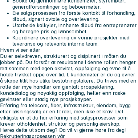
Booke og gjennomføre kundemøter, styremøter,
generalforsamlinger og beboermøter.
Eie salgsprosessen fra første kontakt til forhandling,
tilbud, signert avtale og overlevering.
Utarbeide kalkyler, innhente tilbud fra entreprenører
og beregne pris og lønnsomhet.
Koordinere overlevering av vunne prosjekter med
leveranse og relevante interne team.
Hvem vi ser etter
Du er selvdreven, strukturert og disiplinert i måten du
jobber på. Du forstår at resultatene i denne rollen henger
tett sammen med egen aktivitet, oppfølging og evne til å
holde trykket oppe over tid. I kundemøter er du og evner
å skape tillit hos ulike beslutningstakere. Du trives med en
rolle der mye handler om gjentatt prospektering,
kundedialog og nøyaktig oppfølging, heller enn raske
gevinster eller stadig nye prosjekttyper.
Erfaring fra telecom, fiber, infrastruktur, eiendom, bygg
eller løsningssalg er en fordel, men ikke et krav. Det
viktigste er at du har erfaring med salgsprosesser som
krever utholdenhet, struktur og personlig eierskap.
Høres dette ut som deg? Da vil vi gjerne høre fra deg!
Rekrutteringsprosessen vår