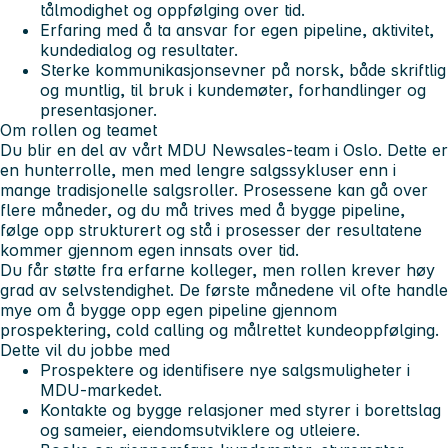
tålmodighet og oppfølging over tid.
Erfaring med å ta ansvar for egen pipeline, aktivitet,
kundedialog og resultater.
Sterke kommunikasjonsevner på norsk, både skriftlig
og muntlig, til bruk i kundemøter, forhandlinger og
presentasjoner.
Om rollen og teamet
Du blir en del av vårt MDU Newsales-team i Oslo. Dette er
en hunterrolle, men med lengre salgssykluser enn i
mange tradisjonelle salgsroller. Prosessene kan gå over
flere måneder, og du må trives med å bygge pipeline,
følge opp strukturert og stå i prosesser der resultatene
kommer gjennom egen innsats over tid.
Du får støtte fra erfarne kolleger, men rollen krever høy
grad av selvstendighet. De første månedene vil ofte handle
mye om å bygge opp egen pipeline gjennom
prospektering, cold calling og målrettet kundeoppfølging.
Dette vil du jobbe med
Prospektere og identifisere nye salgsmuligheter i
MDU-markedet.
Kontakte og bygge relasjoner med styrer i borettslag
og sameier, eiendomsutviklere og utleiere.