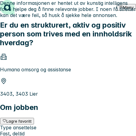
Denne informasjonen er hentet ut av kunstig intelligens
Hopp til innhold
Meny
for å hjelpe deg å finne relevante jobber. I noen få tilfeller
kan det være feil, så husk å sjekke hele annonsen.
Er du en strukturert, aktiv og positiv
person som trives med en innholdsrik
hverdag?
Humana omsorg og assistanse
3403, 3403 Lier
Om jobben
Lagre favoritt
Type ansettelse
Fast, deltid