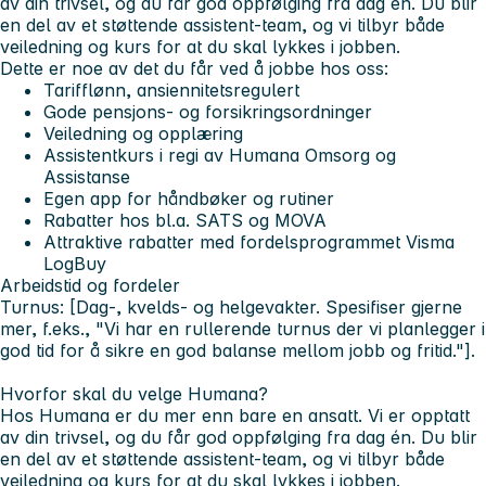
av din trivsel, og du får god oppfølging fra dag én. Du blir
en del av et støttende
assistent-team
, og vi tilbyr både
veiledning og kurs for at du skal lykkes i jobben.
Dette er noe av det du får ved å jobbe hos oss:
Tarifflønn, ansiennitetsregulert
Gode pensjons- og forsikringsordninger
Veiledning og opplæring
Assistentkurs i regi av Humana Omsorg og
Assistanse
Egen app for håndbøker og rutiner
Rabatter hos bl.a. SATS og MOVA
Attraktive rabatter med fordelsprogrammet Visma
LogBuy
Arbeidstid og fordeler
Turnus:
[Dag-, kvelds- og helgevakter. Spesifiser gjerne
mer, f.eks., "Vi har en rullerende turnus der vi planlegger i
god tid for å sikre en god balanse mellom jobb og fritid."].
Hvorfor skal du velge Humana?
Hos Humana er du mer enn bare en ansatt. Vi er opptatt
av din trivsel, og du får god oppfølging fra dag én. Du blir
en del av et støttende
assistent-team
, og vi tilbyr både
veiledning og kurs for at du skal lykkes i jobben.