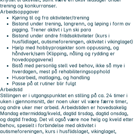
trening og konkurranser.
Arbeidsoppgaver
Kjøring til og fra aktiviteter/trening
Bistand under trening, langrenn, og løping i form av
pigging. Trener aktivt i Lyn ski para
Bistand under andre fritidsaktiviteter (kurs i
husflidlaget, autismeforeningen, aktivitet i vikinglaget)
Hjelp med hobbyprosjekter som oppussing, og
håndverk/søm (Klipping, nåling og rydding er
hovedoppgavene)
Bistå med personlig stell ved behov, ikke så mye i
hverdagen, mest på rehabiliteringsopphold
Husarbeid, matlaging, og handling
Passe på at rutiner blir fulgt
Arbeidstid
Stillingen er i utgangspunktet en stilling på ca. 24 timer i
uken i gjennomsnitt, der noen uker vil være færre timer,
og andre uker mer arbeid. Arbeidstiden er hovedsakelig
Mandag ettermiddag/kveld, dagtid tirsdag, dagtid onsdag,
og dagtid fredag. Det vil også være noe helg og kveld etter
behov, spesielt i forbindelse med aktivitet i
autismeforeningen, kurs i husflidslaget, vikinglaget,