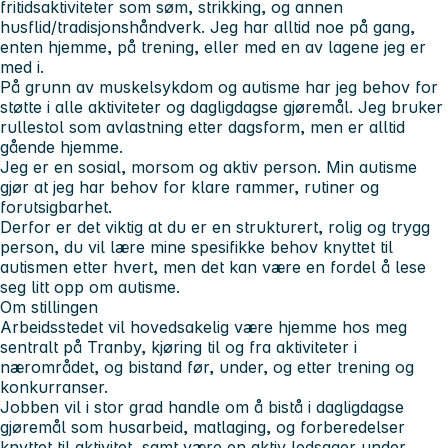
fritidsaktiviteter som søm, strikking, og annen
husflid/tradisjonshåndverk. Jeg har alltid noe på gang,
enten hjemme, på trening, eller med en av lagene jeg er
med i.
På grunn av muskelsykdom og autisme har jeg behov for
støtte i alle aktiviteter og dagligdagse gjøremål. Jeg bruker
rullestol som avlastning etter dagsform, men er alltid
gående hjemme.
Jeg er en sosial, morsom og aktiv person. Min autisme
gjør at jeg har behov for klare rammer, rutiner og
forutsigbarhet.
Derfor er det viktig at du er en strukturert, rolig og trygg
person, du vil lære mine spesifikke behov knyttet til
autismen etter hvert, men det kan være en fordel å lese
seg litt opp om autisme.
Om stillingen
Arbeidsstedet vil hovedsakelig være hjemme hos meg
sentralt på Tranby, kjøring til og fra aktiviteter i
nærområdet, og bistand før, under, og etter trening og
konkurranser.
Jobben vil i stor grad handle om å bistå i dagligdagse
gjøremål som husarbeid, matlaging, og forberedelser
knyttet til aktivitet, samt være en aktiv ledsager under