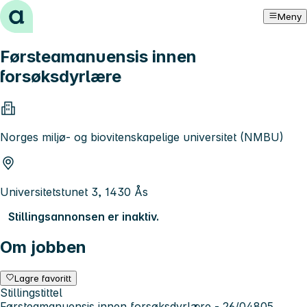
Hopp til innhold
Meny
Førsteamanuensis innen
forsøksdyrlære
Norges miljø- og biovitenskapelige universitet (NMBU)
Universitetstunet 3, 1430 Ås
Stillingsannonsen er inaktiv.
Om jobben
Lagre favoritt
Stillingstittel
Førsteamanuensis innen forsøksdyrlære - 26/04805