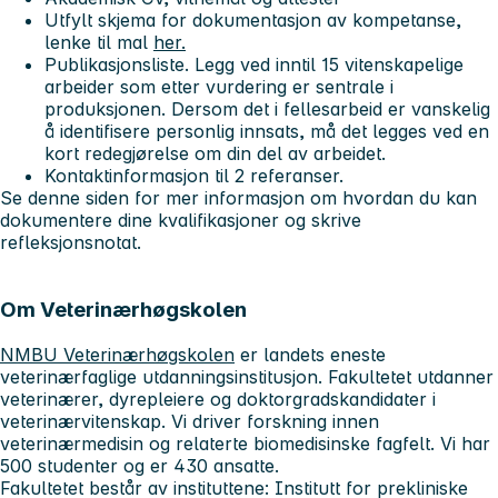
Utfylt skjema for dokumentasjon av kompetanse,
lenke til mal
her.
Publikasjonsliste. Legg ved inntil 15 vitenskapelige
arbeider som etter vurdering er sentrale i
produksjonen. Dersom det i fellesarbeid er vanskelig
å identifisere personlig innsats, må det legges ved en
kort redegjørelse om din del av arbeidet.
Kontaktinformasjon til 2 referanser.
Se
denne siden
for mer informasjon om hvordan du kan
dokumentere dine kvalifikasjoner og skrive
refleksjonsnotat.
Om Veterinærhøgskolen
NMBU Veterinærhøgskolen
er landets eneste
veterinærfaglige utdanningsinstitusjon. Fakultetet utdanner
veterinærer, dyrepleiere og doktorgradskandidater i
veterinærvitenskap. Vi driver forskning innen
veterinærmedisin og relaterte biomedisinske fagfelt. Vi har
500 studenter og er 430 ansatte.
Fakultetet består av instituttene: Institutt for prekliniske