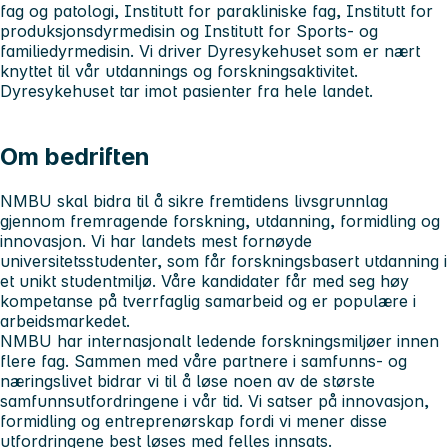
fag og patologi, Institutt for parakliniske fag, Institutt for
produksjonsdyrmedisin og Institutt for Sports- og
familiedyrmedisin. Vi driver Dyresykehuset som er nært
knyttet til vår utdannings og forskningsaktivitet.
Dyresykehuset tar imot pasienter fra hele landet.
Om bedriften
NMBU skal bidra til å sikre fremtidens livsgrunnlag
gjennom fremragende forskning, utdanning, formidling og
innovasjon. Vi har landets mest fornøyde
universitetsstudenter, som får forskningsbasert utdanning i
et unikt studentmiljø. Våre kandidater får med seg høy
kompetanse på tverrfaglig samarbeid og er populære i
arbeidsmarkedet.
NMBU har internasjonalt ledende forskningsmiljøer innen
flere fag. Sammen med våre partnere i samfunns- og
næringslivet bidrar vi til å løse noen av de største
samfunnsutfordringene i vår tid. Vi satser på innovasjon,
formidling og entreprenørskap fordi vi mener disse
utfordringene best løses med felles innsats.