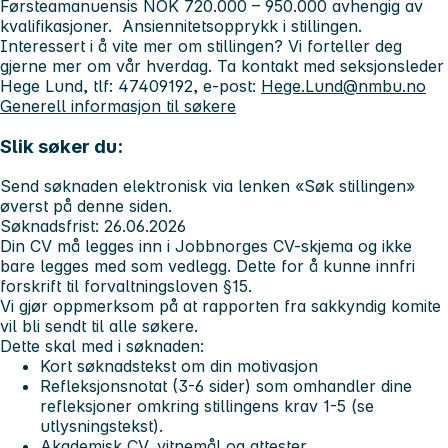
Førsteamanuensis NOK 720.000 – 950.000 avhengig av
kvalifikasjoner. Ansiennitetsopprykk i stillingen.
Interessert i å vite mer om stillingen? Vi forteller deg
gjerne mer om vår hverdag. Ta kontakt med seksjonsleder
Hege Lund, tlf: 47409192, e-post:
Hege.Lund@nmbu.no
Generell informasjon til søkere
Slik søker du:
Send søknaden elektronisk via lenken «Søk stillingen»
øverst på denne siden.
Søknadsfrist: 26.06.2026
Din CV må legges inn i Jobbnorges CV-skjema og ikke
bare legges med som vedlegg. Dette for å kunne innfri
forskrift til forvaltningsloven §15.
Vi gjør oppmerksom på at rapporten fra sakkyndig komite
vil bli sendt til alle søkere.
Dette skal med i søknaden:
Kort søknadstekst om din motivasjon
Refleksjonsnotat (3-6 sider) som omhandler dine
refleksjoner omkring stillingens krav 1-5 (se
utlysningstekst).
Akademisk CV, vitnemål og attester