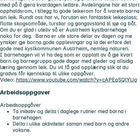
med på å gjera kvardagen lettare. Avdelingane har eit stort
opphaldsrom, i tillegg to gode leikerom for å ivareta barna
sin leik. Rundt oss har vi, forutan ein fantastisk leikeplass;
flotte skogsområde, turstiar og gangavstand til sjø og båt.
Om du er glad i uteliv så er Austrheim kystbarnehage
noko for deg. Barna er ute store delar av dagen og me
ynskjer gje borna gode opplevingar og la dei erfare det
gode med kystkommunen Austrheim, nemleg naturen.
I barnehagen vil vi ha deg som er opptatt av å gje kvart
barn og barnegruppa gode dagar med gleder og allsidig
læring gjennom leik. Du vil få god opplæring slik at du
gradvis får kjennskap til ulike oppgåver.
Video:
https://www.youtube.com/watch?v=cAPEqSQlYUg
Arbeidsoppgaver
Arbeidsoppgåver
Ta initiativ og delta i daglege rutiner med barna i
barnehagen
Delta i ulike aktiviteter saman med barn og andre
voksne.