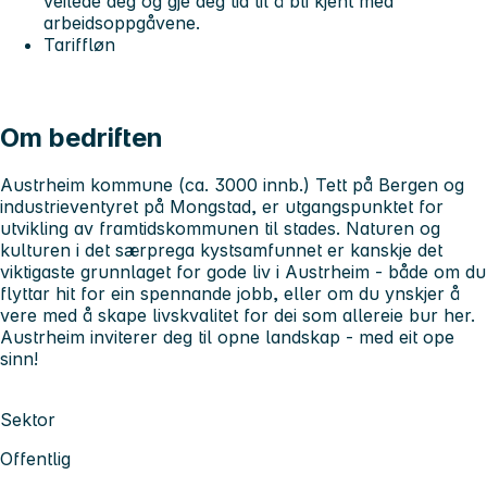
veilede deg og gje deg tid til å bli kjent med
arbeidsoppgåvene.
Tariffløn
Om bedriften
Austrheim kommune (ca. 3000 innb.) Tett på Bergen og
industrieventyret på Mongstad, er utgangspunktet for
utvikling av framtidskommunen til stades. Naturen og
kulturen i det særprega kystsamfunnet er kanskje det
viktigaste grunnlaget for gode liv i Austrheim - både om du
flyttar hit for ein spennande jobb, eller om du ynskjer å
vere med å skape livskvalitet for dei som allereie bur her.
Austrheim inviterer deg til opne landskap - med eit ope
sinn!
Sektor
Offentlig