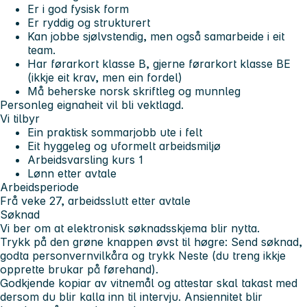
Er i god fysisk form
Er ryddig og strukturert
Kan jobbe sjølvstendig, men også samarbeide i eit
team.
Har førarkort klasse B, gjerne førarkort klasse BE
(ikkje eit krav, men ein fordel)
Må beherske norsk skriftleg og munnleg
Personleg eignaheit vil bli vektlagd.
Vi tilbyr
Ein praktisk sommarjobb ute i felt
Eit hyggeleg og uformelt arbeidsmiljø
Arbeidsvarsling kurs 1
Lønn etter avtale
Arbeidsperiode
Frå veke 27, arbeidsslutt etter avtale
Søknad
Vi ber om at elektronisk søknadsskjema blir nytta.
Trykk på den grøne knappen øvst til høgre: Send søknad,
godta personvernvilkåra og trykk Neste (du treng ikkje
opprette brukar på førehand).
Godkjende kopiar av vitnemål og attestar skal takast med
dersom du blir kalla inn til intervju. Ansiennitet blir