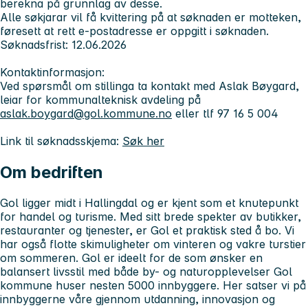
berekna på grunnlag av desse.
Alle søkjarar vil få kvittering på at søknaden er motteken,
føresett at rett e-postadresse er oppgitt i søknaden.
Søknadsfrist:
12.06.2026
Kontaktinformasjon:
Ved spørsmål om stillinga ta kontakt med Aslak Bøygard,
leiar for kommunalteknisk avdeling på
aslak.boygard@gol.kommune.no
eller tlf 97 16 5 004
Link til søknadsskjema:
Søk her
Om bedriften
Gol ligger midt i Hallingdal og er kjent som et knutepunkt
for handel og turisme. Med sitt brede spekter av butikker,
restauranter og tjenester, er Gol et praktisk sted å bo. Vi
har også flotte skimuligheter om vinteren og vakre turstier
om sommeren. Gol er ideelt for de som ønsker en
balansert livsstil med både by- og naturopplevelser Gol
kommune huser nesten 5000 innbyggere. Her satser vi på
innbyggerne våre gjennom utdanning, innovasjon og