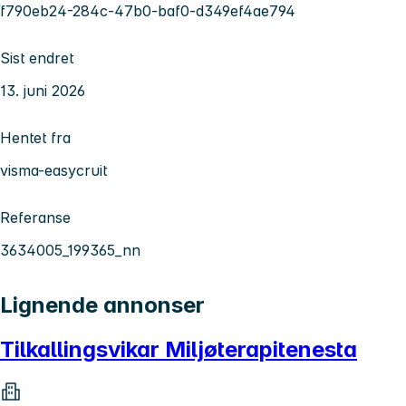
f790eb24-284c-47b0-baf0-d349ef4ae794
Sist endret
13. juni 2026
Hentet fra
visma-easycruit
Referanse
3634005_199365_nn
Lignende annonser
Tilkallingsvikar Miljøterapitenesta