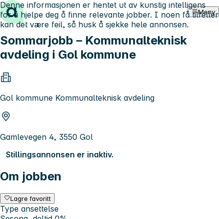
Denne informasjonen er hentet ut av kunstig intelligens
Hopp til innhold
Meny
for å hjelpe deg å finne relevante jobber. I noen få tilfeller
kan det være feil, så husk å sjekke hele annonsen.
Sommarjobb – Kommunalteknisk
avdeling i Gol kommune
Gol kommune Kommunalteknisk avdeling
Gamlevegen 4, 3550 Gol
Stillingsannonsen er inaktiv.
Om jobben
Lagre favoritt
Type ansettelse
Sesong, deltid 0%