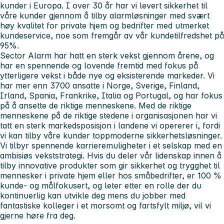
kunder i Europa. I over 30 år har vi levert sikkerhet til
våre kunder gjennom å tilby alarmløsninger med svært
høy kvalitet for private hjem og bedrifter med utmerket
kundeservice, noe som fremgår av vår kundetilfredshet på
95%.
Sector Alarm har hatt en sterk vekst gjennom årene, og
har en spennende og lovende fremtid med fokus på
ytterligere vekst i både nye og eksisterende markeder. Vi
har mer enn 3700 ansatte i Norge, Sverige, Finland,
Irland, Spania, Frankrike, Italia og Portugal, og har fokus
på å ansette de riktige menneskene. Med de riktige
menneskene på de riktige stedene i organisasjonen har vi
tatt en sterk markedsposisjon i landene vi opererer i, fordi
vi kan tilby våre kunder toppmoderne sikkerhetsløsninger.
Vi tilbyr spennende karrieremuligheter i et selskap med en
ambisiøs vekststrategi. Hvis du deler vår lidenskap innen å
tilby innovative produkter som gir sikkerhet og trygghet til
mennesker i private hjem eller hos småbedrifter, er 100 %
kunde- og målfokusert, og leter etter en rolle der du
kontinuerlig kan utvikle deg mens du jobber med
fantastiske kolleger i et morsomt og fartsfylt miljø, vil vi
gjerne høre fra deg.