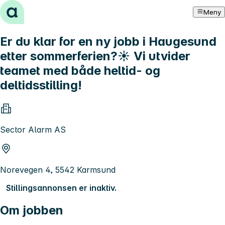
Hopp til innhold
Meny
Er du klar for en ny jobb i Haugesund
etter sommerferien?☀️ Vi utvider
teamet med både heltid- og
deltidsstilling!
Sector Alarm AS
Norevegen 4, 5542 Karmsund
Stillingsannonsen er inaktiv.
Om jobben