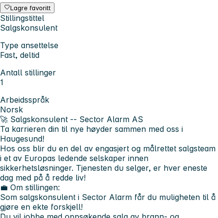
Lagre favoritt
Stillingstittel
Salgskonsulent
Type ansettelse
Fast, deltid
Antall stillinger
1
Arbeidsspråk
Norsk
🚀
Salgskonsulent -- Sector Alarm AS
Ta karrieren din til nye høyder sammen med oss i
Haugesund!
Hos oss blir du en del av engasjert og målrettet salgsteam
i et av Europas ledende selskaper innen
sikkerhetsløsninger. Tjenesten du selger, er hver eneste
dag med på å redde liv!
💼 Om stillingen:
Som salgskonsulent i Sector Alarm får du muligheten til å
gjøre en ekte forskjell!
Du vil jobbe med oppsøkende salg av brann- og