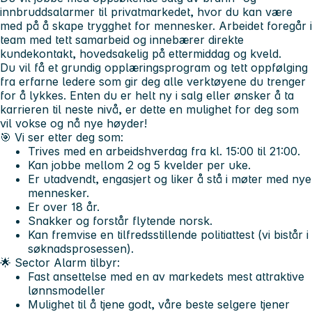
innbruddsalarmer til privatmarkedet, hvor du kan være
med på å skape trygghet for mennesker. Arbeidet foregår i
team med tett samarbeid og innebærer direkte
kundekontakt, hovedsakelig på ettermiddag og kveld.
Du vil få et grundig opplæringsprogram og tett oppfølging
fra erfarne ledere som gir deg alle verktøyene du trenger
for å lykkes. Enten du er helt ny i salg eller ønsker å ta
karrieren til neste nivå, er dette en mulighet for deg som
vil vokse og nå nye høyder!
🎯 Vi ser etter deg som:
Trives med en arbeidshverdag fra kl. 15:00 til 21:00.
Kan jobbe mellom 2 og 5 kvelder per uke.
Er utadvendt, engasjert og liker å stå i møter med nye
mennesker.
Er over 18 år.
Snakker og forstår flytende norsk.
Kan fremvise en tilfredsstillende politiattest (vi bistår i
søknadsprosessen).
🌟 Sector Alarm tilbyr:
Fast ansettelse med en av markedets mest attraktive
lønnsmodeller
Mulighet til å tjene godt, våre beste selgere tjener