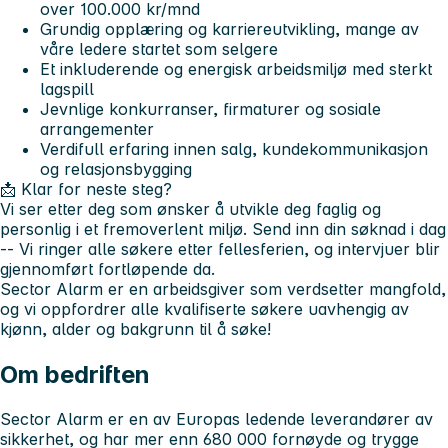
over 100.000 kr/mnd
Grundig opplæring og karriereutvikling, mange av
våre ledere startet som selgere
Et inkluderende og energisk arbeidsmiljø med sterkt
lagspill
Jevnlige konkurranser, firmaturer og sosiale
arrangementer
Verdifull erfaring innen salg, kundekommunikasjon
og relasjonsbygging
📩 Klar for neste steg?
Vi ser etter deg som ønsker å utvikle deg faglig og
personlig i et fremoverlent miljø. Send inn din søknad i dag
-- Vi ringer alle søkere etter fellesferien, og intervjuer blir
gjennomført fortløpende da.
Sector Alarm er en arbeidsgiver som verdsetter mangfold,
og vi oppfordrer alle kvalifiserte søkere uavhengig av
kjønn, alder og bakgrunn til å søke!
Om bedriften
Sector Alarm er en av Europas ledende leverandører av
sikkerhet, og har mer enn 680 000 fornøyde og trygge