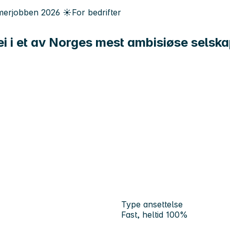
erjobben
2026
☀️
For bedrifter
ei i et av Norges mest ambisiøse selsk
Type ansettelse
Fast, heltid 100%