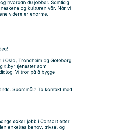
 og hvordan du jobber. Samtidig
enneskene og kulturen vår. Når vi
tene videre er enorme.
deg!
r i Oslo, Trondheim og Göteborg.
g tilbyr tjenester som
alog. Vi tror på å bygge
øpende. Spørsmål? Ta kontakt med
 mange søker jobb i Consort etter
den enkeltes behov, trivsel og