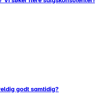
st? Vi søker flere salgskonsulenter!
veldig godt samtidig?