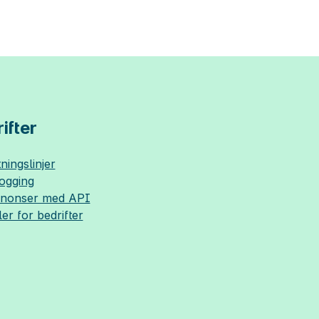
ifter
ningslinjer
logging
nnonser med API
ler for bedrifter