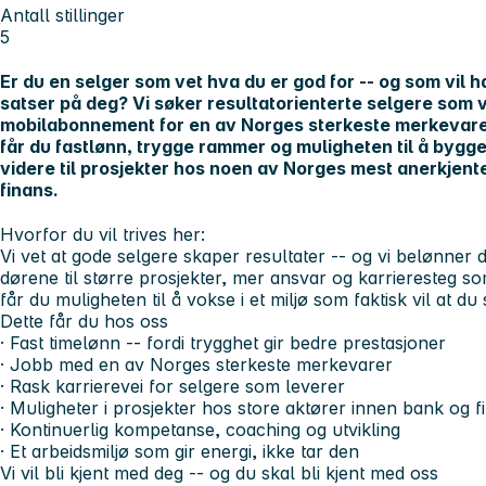
Antall stillinger
5
Er du en selger som vet hva du er god for -- og som vil 
satser på deg? Vi søker resultatorienterte selgere som v
mobilabonnement for en av Norges sterkeste merkevarer
får du fastlønn, trygge rammer og muligheten til å bygg
videre til prosjekter hos noen av Norges mest anerkjent
finans.
Hvorfor du vil trives her:
Vi vet at gode selgere skaper resultater -- og vi belønner d
dørene til større prosjekter, mer ansvar og karrieresteg so
får du muligheten til å vokse i et miljø som faktisk vil at du
Dette får du hos oss
· Fast timelønn -- fordi trygghet gir bedre prestasjoner
· Jobb med en av Norges sterkeste merkevarer
· Rask karrierevei for selgere som leverer
· Muligheter i prosjekter hos store aktører innen bank og f
· Kontinuerlig kompetanse, coaching og utvikling
· Et arbeidsmiljø som gir energi, ikke tar den
Vi vil bli kjent med deg -- og du skal bli kjent med oss