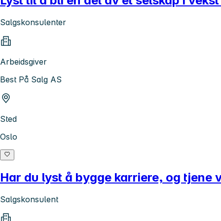
Lyst til å bli en del av et selskap i vek
Salgskonsulenter
Arbeidsgiver
Best På Salg AS
Sted
Oslo
Har du lyst å bygge karriere, og tjene 
Salgskonsulent