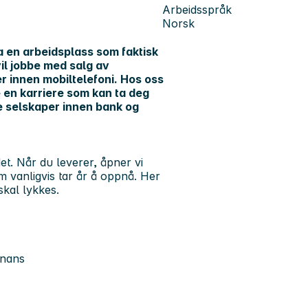
Arbeidsspråk
Norsk
ha en arbeidsplass som faktisk
il jobbe med salg av
 innen mobiltelefoni. Hos oss
e en karriere som kan ta deg
e selskaper innen bank og
et. Når du leverer, åpner vi
m vanligvis tar år å oppnå. Her
 skal lykkes.
inans