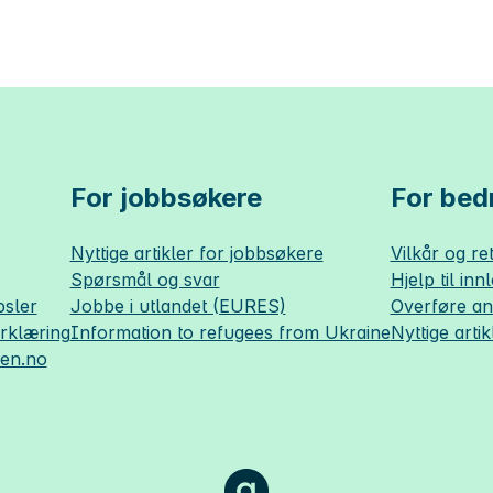
For jobbsøkere
For bedr
Nyttige artikler for jobbsøkere
Vilkår og ret
Spørsmål og svar
Hjelp til inn
sler
Jobbe i utlandet (EURES)
Overføre a
erklæring
Information to refugees from Ukraine
Nyttige artik
sen.no