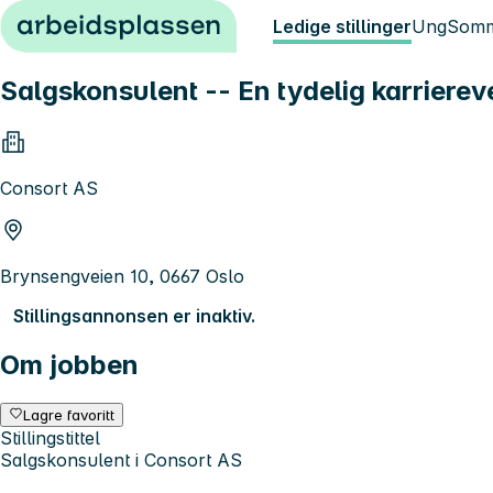
Hopp til innhold
Ledige stillinger
Ung
Somm
Salgskonsulent -- En tydelig karrierev
Consort AS
Brynsengveien 10, 0667 Oslo
Stillingsannonsen er inaktiv.
Om jobben
Lagre favoritt
Stillingstittel
Salgskonsulent i Consort AS