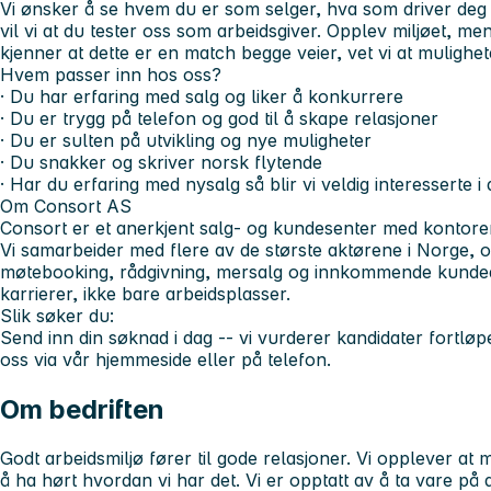
Vi ønsker å se hvem du er som selger, hva som driver deg
vil vi at du tester oss som arbeidsgiver. Opplev miljøet, m
kjenner at dette er en match begge veier, vet vi at mulighe
Hvem passer inn hos oss?
· Du har erfaring med salg og liker å konkurrere
· Du er trygg på telefon og god til å skape relasjoner
· Du er sulten på utvikling og nye muligheter
· Du snakker og skriver norsk flytende
· Har du erfaring med nysalg så blir vi veldig interesserte i 
Om Consort AS
Consort er et anerkjent salg- og kundesenter med kontore
Vi samarbeider med flere av de største aktørene i Norge, o
møtebooking, rådgivning, mersalg og innkommende kundedi
karrierer, ikke bare arbeidsplasser.
Slik søker du:
Send inn din søknad i dag -- vi vurderer kandidater fortl
oss via vår hjemmeside eller på telefon.
Om bedriften
Godt arbeidsmiljø fører til gode relasjoner. Vi opplever at
å ha hørt hvordan vi har det. Vi er opptatt av å ta vare på 