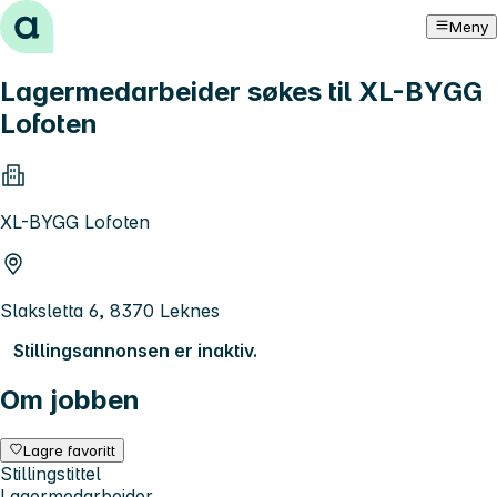
Hopp til innhold
Meny
Lagermedarbeider søkes til XL-BYGG
Lofoten
XL-BYGG Lofoten
Slaksletta 6, 8370 Leknes
Stillingsannonsen er inaktiv.
Om jobben
Lagre favoritt
Stillingstittel
Lagermedarbeider