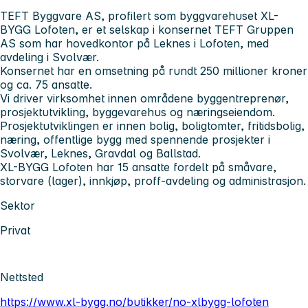
TEFT Byggvare AS, profilert som byggvarehuset XL-
BYGG Lofoten, er et selskap i konsernet TEFT Gruppen
AS som har hovedkontor på Leknes i Lofoten, med
avdeling i Svolvær.
Konsernet har en omsetning på rundt 250 millioner kroner
og ca. 75 ansatte.
Vi driver virksomhet innen områdene byggentreprenør,
prosjektutvikling, byggevarehus og næringseiendom.
Prosjektutviklingen er innen bolig, boligtomter, fritidsbolig,
næring, offentlige bygg med spennende prosjekter i
Svolvær, Leknes, Gravdal og Ballstad.
XL-BYGG Lofoten har 15 ansatte fordelt på småvare,
storvare (lager), innkjøp, proff-avdeling og administrasjon.
Sektor
Privat
Nettsted
https://www.xl-bygg.no/butikker/no-xlbygg-lofoten