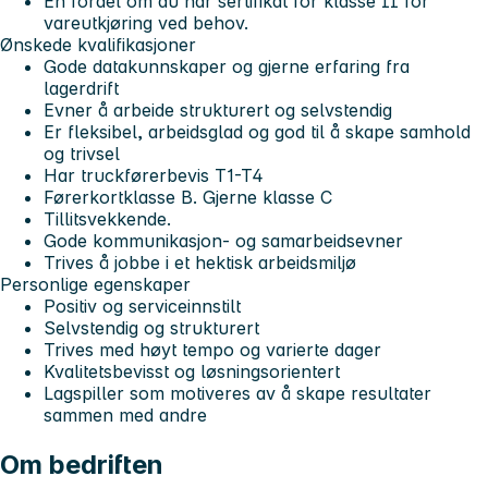
En fordel om du har sertifikat for klasse II for
vareutkjøring ved behov.
Ønskede kvalifikasjoner
Gode datakunnskaper og gjerne erfaring fra
lagerdrift
Evner å arbeide strukturert og selvstendig
Er fleksibel, arbeidsglad og god til å skape samhold
og trivsel
Har truckførerbevis T1-T4
Førerkortklasse B. Gjerne klasse C
Tillitsvekkende.
Gode kommunikasjon- og samarbeidsevner
Trives å jobbe i et hektisk arbeidsmiljø
Personlige egenskaper
Positiv og serviceinnstilt
Selvstendig og strukturert
Trives med høyt tempo og varierte dager
Kvalitetsbevisst og løsningsorientert
Lagspiller som motiveres av å skape resultater
sammen med andre
Om bedriften