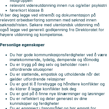
målgruppen
relevant videreutdanning innen rus og/eller psykiatri
førerkort klasse B
Vi ber deg legge ved vitnemål og dokumentasjon på
relevant arbeidserfaring sammen med søknad innen
søknadsfristen. Søkere med utenlandsk utdanning må
også legge ved generell godkjenning fra Direktoratet for
høyere utdanning og kompetanse.
Personlige egenskaper
Du har gode kommunikasjonsferdigheter ved å være
imøtekommende, tydelig, dempende og tålmodig
Du er trygg på deg selv og beholder roen i
utfordrende situasjoner
Du er støttende, empatisk og utholdende når det
gjelder utfordrende relasjoner
Du er god til å forebygge og håndtere konflikter og
du klarer å legge konflikter bak deg
Du er god på å finne nye tilnærminger og løsninger
Du er reflektert og deler generøst av dine
kunnskaper og ferdigheter
Du er engasjert i fagområdet og har empati for