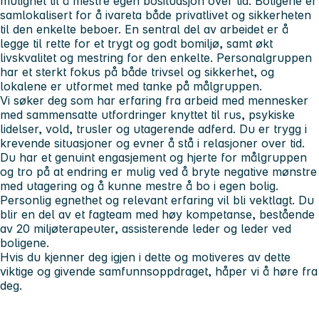
mulighet til å mestre egen bosituasjon over tid. Boligene er
samlokalisert for å ivareta både privatlivet og sikkerheten
til den enkelte beboer. En sentral del av arbeidet er å
legge til rette for et trygt og godt bomiljø, samt økt
livskvalitet og mestring for den enkelte. Personalgruppen
har et sterkt fokus på både trivsel og sikkerhet, og
lokalene er utformet med tanke på målgruppen.
Vi søker deg som har erfaring fra arbeid med mennesker
med sammensatte utfordringer knyttet til rus, psykiske
lidelser, vold, trusler og utagerende adferd. Du er trygg i
krevende situasjoner og evner å stå i relasjoner over tid.
Du har et genuint engasjement og hjerte for målgruppen
og tro på at endring er mulig ved å bryte negative mønstre
med utagering og å kunne mestre å bo i egen bolig.
Personlig egnethet og relevant erfaring vil bli vektlagt. Du
blir en del av et fagteam med høy kompetanse, bestående
av 20 miljøterapeuter, assisterende leder og leder ved
boligene.
Hvis du kjenner deg igjen i dette og motiveres av dette
viktige og givende samfunnsoppdraget, håper vi å høre fra
deg.