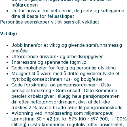
målgruppen
Du tar ansvar for beboerne, deg selv og kollegaene
dine til beste for fellesskapet
Personlige egenskaper vil bli særskilt vektlagt
Vi tilbyr
Jobb innenfor et viktig og givende samfunnsmessig
område
Utfordrende ansvars- og arbeidsoppgaver
Interessant og spennende fagmiljø
Gode muligheter for faglig og personlig utvikling
Mulighet til å være med å drifte og videreutvikle et
nytt boligkonsept innen rus- og boligfeltet
Gode forsikrings- og pensjonsordninger i Oslo
pensjonsforsikring - Som ansatt i Oslo Kommune
betaler arbeidsgiver i tillegg hele pensjonspremien
din etter nettolønnsordningen, dvs. at det ikke
trekkes 2 % av din brutto lønn til pensjonsinnskudd
Avlønning ved innplassering som miljøterapeut:
Lønnstrinn 30 - 42 (pt. kr. 575 100 - 697 900,- i 100%
stilling) i Oslo kommunes regulativ, etter ansiennitet,