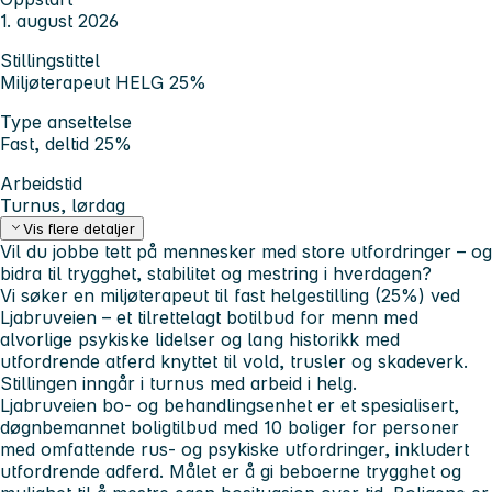
1. august 2026
Stillingstittel
Miljøterapeut HELG 25%
Type ansettelse
Fast, deltid 25%
Arbeidstid
Turnus, lørdag
Vis flere detaljer
Vil du jobbe tett på mennesker med store utfordringer – og
bidra til trygghet, stabilitet og mestring i hverdagen?
Vi søker en miljøterapeut til fast helgestilling (25%) ved
Ljabruveien – et tilrettelagt botilbud for menn med
alvorlige psykiske lidelser og lang historikk med
utfordrende atferd knyttet til vold, trusler og skadeverk.
Stillingen inngår i turnus med arbeid i helg.
Ljabruveien bo- og behandlingsenhet er et spesialisert,
døgnbemannet boligtilbud med 10 boliger for personer
med omfattende rus- og psykiske utfordringer, inkludert
utfordrende adferd. Målet er å gi beboerne trygghet og