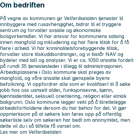
Om bedriften
På vegne av kommunen gir Velferdsetaten tjenester til
innbyggere med rusavhengighet, bidrar til et tryggere
sentrum og forvalter sosiale og økonomiske
boligvirkemidler. Vi har ansvar for kommunens satsing
innen mangfold og inkludering og har flere tiltak for å få
flere i arbeid. Vi har kriminalitetsforebyggende tiltak,
forvalter store tilskuddsordninger, og vi bistår NAV og
bydeler med tall og analyser. Vi er ca. 1050 ansatte fordelt
på rundt 35 tjenestesteder i tillegg til administrasjonen.
Arbeidsplassene i Oslo kommune skal preges av
mangfold, og våre ansatte skal gjenspeile byens
befolkning. Vi oppfordrer alle som er kvalifisert til å søke
jobb hos oss uansett alder, funksjonsevne, kjønn,
kjønnsidentitet, seksuell orientering, religion eller etnisk
bakgrunn. Oslo kommune legger vekt på å tilrettelegge
arbeidsforholdene dersom du har behov for det. Vi gjør
oppmerksom på at søkere kan føres opp på offentlig
søkerliste selv om søkeren har bedt om anonymitet, men
dette vil du i så tilfelle få varsel om.
Les mer om Velferdsetaten