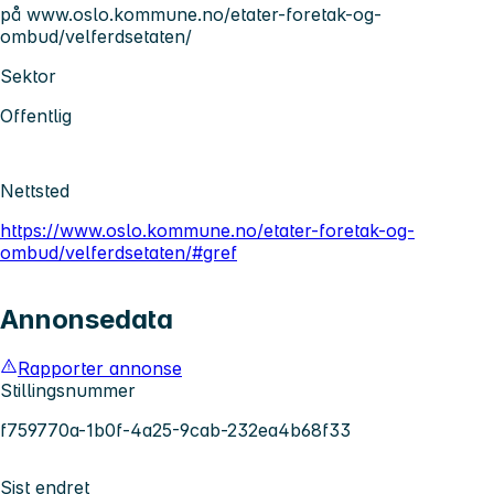
på www.oslo.kommune.no/etater-foretak-og-
ombud/velferdsetaten/
Sektor
Offentlig
Nettsted
https://www.oslo.kommune.no/etater-foretak-og-
ombud/velferdsetaten/#gref
Annonsedata
Rapporter annonse
Stillingsnummer
f759770a-1b0f-4a25-9cab-232ea4b68f33
Sist endret