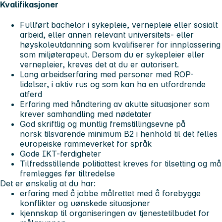
Kvalifikasjoner
Fullført bachelor i sykepleie, vernepleie eller sosialt
arbeid, eller annen relevant universitets- eller
høyskoleutdanning som kvalifiserer for innplassering
som miljøterapeut. Dersom du er sykepleier eller
vernepleier, kreves det at du er autorisert.
Lang arbeidserfaring med personer med ROP-
lidelser, i aktiv rus og som kan ha en utfordrende
atferd
Erfaring med håndtering av akutte situasjoner som
krever samhandling med nødetater
God skriftlig og muntlig fremstillingsevne på
norsk tilsvarende minimum B2 i henhold til det felles
europeiske rammeverket for språk
Gode IKT-ferdigheter
Tilfredsstillende politiattest kreves for tilsetting og må
fremlegges før tiltredelse
Det er ønskelig at du har:
erfaring med å jobbe målrettet med å forebygge
konflikter og uønskede situasjoner
kjennskap til organiseringen av tjenestetilbudet for