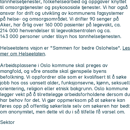
tannhelsetjenester, folkehelsearbeid og oppgaver knyttet
til omsorgstjenester og psykososiale tjenester. Vi har også
ansvar for drift og utvikling av kommunens fagsystemer
på helse- og omsorgsområdet. Vi drifter 90 senger på
Aker, har årlig over 160 000 pasienter på legevakt, ca.
214 000 henvendelser til legevaktsentralen og ca.
143 000 personer under tilsyn hos tannhelsetjenesten.
Helseetatens visjon er "Sammen for bedre Oslohelse".
Les
mer om Helseetaten
.
Arbeidsplassene i Oslo kommune skal preges av
mangfold, og våre ansatte skal gjenspeile byens
befolkning. Vi oppfordrer alle som er kvalifisert til å søke
jobb hos oss uansett alder, funksjonsevne, kjønn, seksuell
orientering, religion eller etnisk bakgrunn. Oslo kommune
legger vekt på å tilrettelegge arbeidsforholdene dersom du
har behov for det. Vi gjør oppmerksom på at søkere kan
føres opp på offentlig søkerliste selv om søkeren har bedt
om anonymitet, men dette vil du i så tilfelle få varsel om.
Sektor