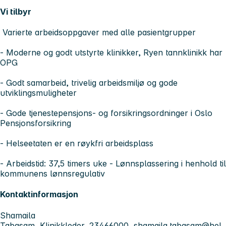
Vi tilbyr
Varierte arbeidsoppgaver med alle pasientgrupper
- Moderne og godt utstyrte klinikker, Ryen tannklinikk har
OPG
- Godt samarbeid, trivelig arbeidsmiljø og gode
utviklingsmuligheter
- Gode tjenestepensjons- og forsikringsordninger i Oslo
Pensjonsforsikring
- Helseetaten er en røykfri arbeidsplass
- Arbeidstid: 37,5 timers uke - Lønnsplassering i henhold til
kommunens lønnsregulativ
Kontaktinformasjon
Shamaila
Tabasam, Klinikkleder, 23466000,
shamaila.tabasam@hel.