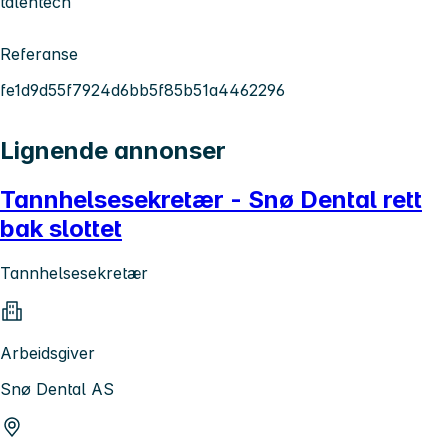
talentech
Referanse
fe1d9d55f7924d6bb5f85b51a4462296
Lignende annonser
Tannhelsesekretær - Snø Dental rett
bak slottet
Tannhelsesekretær
Arbeidsgiver
Snø Dental AS