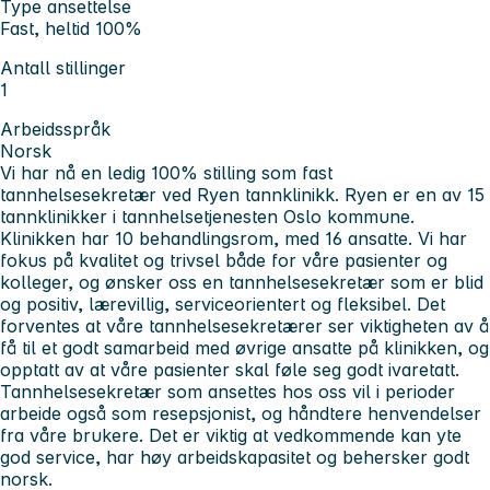
Type ansettelse
Fast, heltid 100%
Antall stillinger
1
Arbeidsspråk
Norsk
Vi har nå en ledig 100% stilling som fast
tannhelsesekretær ved Ryen tannklinikk. Ryen er en av 15
tannklinikker i tannhelsetjenesten Oslo kommune.
Klinikken har 10 behandlingsrom, med 16 ansatte. Vi har
fokus på kvalitet og trivsel både for våre pasienter og
kolleger, og ønsker oss en tannhelsesekretær som er blid
og positiv, lærevillig, serviceorientert og fleksibel. Det
forventes at våre tannhelsesekretærer ser viktigheten av å
få til et godt samarbeid med øvrige ansatte på klinikken, og
opptatt av at våre pasienter skal føle seg godt ivaretatt.
Tannhelsesekretær som ansettes hos oss vil i perioder
arbeide også som resepsjonist, og håndtere henvendelser
fra våre brukere. Det er viktig at vedkommende kan yte
god service, har høy arbeidskapasitet og behersker godt
norsk.