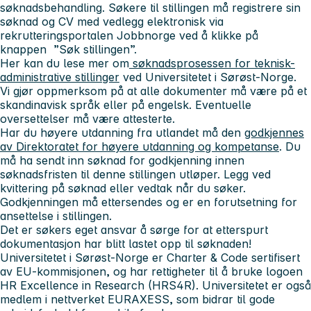
søknadsbehandling. Søkere til stillingen må registrere sin
søknad og CV med vedlegg elektronisk via
rekrutteringsportalen Jobbnorge ved å klikke på
knappen ”Søk stillingen”.
Her kan du lese mer om
søknadsprosessen for teknisk-
administrative stillinger
ved Universitetet i Sørøst-Norge.
Vi gjør oppmerksom på at alle dokumenter må være på et
skandinavisk språk eller på engelsk. Eventuelle
oversettelser må være attesterte.
Har du høyere utdanning fra utlandet må den
godkjennes
av Direktoratet for høyere utdanning og kompetanse
. Du
må ha sendt inn søknad for godkjenning innen
søknadsfristen til denne stillingen utløper. Legg ved
kvittering på søknad eller vedtak når du søker.
Godkjenningen må ettersendes og er en forutsetning for
ansettelse i stillingen.
Det er søkers eget ansvar å sørge for at etterspurt
dokumentasjon har blitt lastet opp til søknaden!
Universitetet i Sørøst-Norge er Charter & Code sertifisert
av EU-kommisjonen, og har rettigheter til å bruke logoen
HR Excellence in Research (HRS4R). Universitetet er også
medlem i nettverket EURAXESS, som bidrar til gode