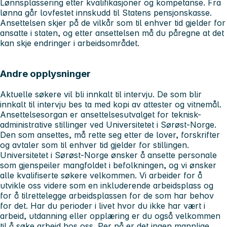
Lønnsplassering etter kvalifikasjoner og kompetanse. Fra
lønna går lovfestet innskudd til Statens pensjonskasse.
Ansettelsen skjer på de vilkår som til enhver tid gjelder for
ansatte i staten, og etter ansettelsen må du påregne at det
kan skje endringer i arbeidsområdet.
Andre opplysninger
Aktuelle søkere vil bli innkalt til intervju. De som blir
innkalt til intervju bes ta med kopi av attester og vitnemål.
Ansettelsesorgan er ansettelsesutvalget for teknisk-
administrative stillinger ved Universitetet i Sørøst-Norge.
Den som ansettes, må rette seg etter de lover, forskrifter
og avtaler som til enhver tid gjelder for stillingen.
Universitetet i Sørøst-Norge ønsker å ansette personale
som gjenspeiler mangfoldet i befolkningen, og vi ønsker
alle kvalifiserte søkere velkommen. Vi arbeider for å
utvikle oss videre som en inkluderende arbeidsplass og
for å tilrettelegge arbeidsplassen for de som har behov
for det. Har du perioder i livet hvor du ikke har vært i
arbeid, utdanning eller opplæring er du også velkommen
til å søke arbeid hos oss. Per nå er det ingen mannlige