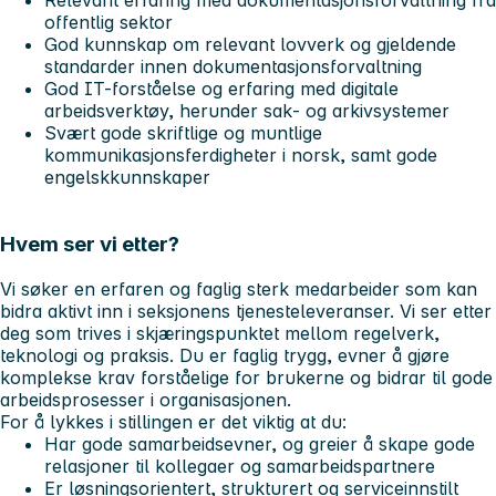
Relevant erfaring med dokumentasjonsforvaltning fra
offentlig sektor
God kunnskap om relevant lovverk og gjeldende
standarder innen dokumentasjonsforvaltning
God IT-forståelse og erfaring med digitale
arbeidsverktøy, herunder sak‑ og arkivsystemer
Svært gode skriftlige og muntlige
kommunikasjonsferdigheter i norsk, samt gode
engelskkunnskaper
Hvem ser vi etter?
Vi søker en erfaren og faglig sterk medarbeider som kan
bidra aktivt inn i seksjonens tjenesteleveranser. Vi ser etter
deg som trives i skjæringspunktet mellom regelverk,
teknologi og praksis. Du er faglig trygg, evner å gjøre
komplekse krav forståelige for brukerne og bidrar til gode
arbeidsprosesser i organisasjonen.
For å lykkes i stillingen er det viktig at du:
Har gode samarbeidsevner, og greier å skape gode
relasjoner til kollegaer og samarbeidspartnere
Er løsningsorientert, strukturert og serviceinnstilt