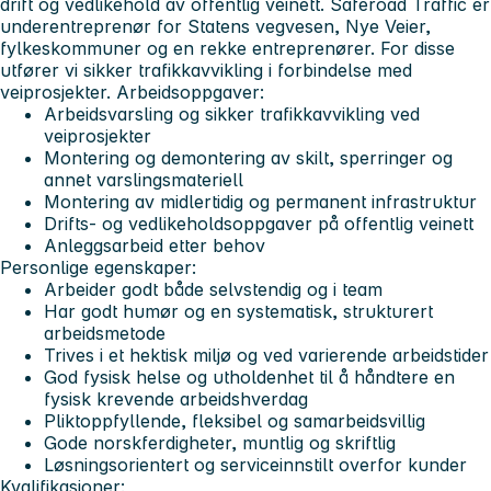
drift og vedlikehold av offentlig veinett. Saferoad Traffic er
underentreprenør for Statens vegvesen, Nye Veier,
fylkeskommuner og en rekke entreprenører. For disse
utfører vi sikker trafikkavvikling i forbindelse med
veiprosjekter.
Arbeidsoppgaver:
Arbeidsvarsling og sikker trafikkavvikling ved
veiprosjekter
Montering og demontering av skilt, sperringer og
annet varslingsmateriell
Montering av midlertidig og permanent infrastruktur
Drifts- og vedlikeholdsoppgaver på offentlig veinett
Anleggsarbeid etter behov
Personlige egenskaper:
Arbeider godt både selvstendig og i team
Har godt humør og en systematisk, strukturert
arbeidsmetode
Trives i et hektisk miljø og ved varierende arbeidstider
God fysisk helse og utholdenhet til å håndtere en
fysisk krevende arbeidshverdag
Pliktoppfyllende, fleksibel og samarbeidsvillig
Gode norskferdigheter, muntlig og skriftlig
Løsningsorientert og serviceinnstilt overfor kunder
Kvalifikasjoner: