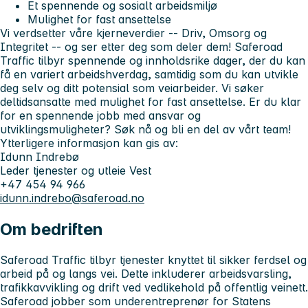
Et spennende og sosialt arbeidsmiljø
Mulighet for fast ansettelse
Vi verdsetter våre kjerneverdier -- Driv, Omsorg og
Integritet -- og ser etter deg som deler dem!
Saferoad
Traffic tilbyr spennende og innholdsrike dager, der du kan
få en variert arbeidshverdag, samtidig som du kan utvikle
deg selv og ditt potensial som veiarbeider. Vi søker
deltidsansatte med mulighet for fast ansettelse. Er du klar
for en spennende jobb med ansvar og
utviklingsmuligheter? Søk nå og bli en del av vårt team!
Ytterligere informasjon kan gis av:
Idunn Indrebø
Leder tjenester og utleie Vest
+47 454 94 966
idunn.indrebo@saferoad.no
Om bedriften
Saferoad Traffic tilbyr tjenester knyttet til sikker ferdsel og
arbeid på og langs vei. Dette inkluderer arbeidsvarsling,
trafikkavvikling og drift ved vedlikehold på offentlig veinett.
Saferoad jobber som underentreprenør for Statens