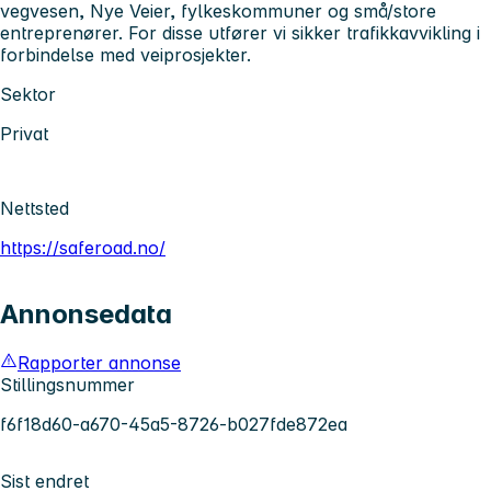
vegvesen, Nye Veier, fylkeskommuner og små/store
entreprenører. For disse utfører vi sikker trafikkavvikling i
forbindelse med veiprosjekter.
Sektor
Privat
Nettsted
https://saferoad.no/
Annonsedata
Rapporter annonse
Stillingsnummer
f6f18d60-a670-45a5-8726-b027fde872ea
Sist endret