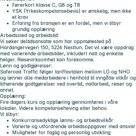
Førerkort klasse C, G8 og T8
YSK (Yrkeskompetansebevis) er ønskelig, men ikke
et krav
Erfaring fra bransjen er en fordel, men vi tilbyr
grundig opplæring
Arbeidssted og arbeidstid:
Vi søker deltidsansatte som har oppmøtested på
Hardangervegen 150, 5226 Nesttun. Det vil være oppdrag
med varierende arbeidstider, inkludert natt og enkelte
helger. Reisevirksomhet kan forekomme.
Lønn og godtgjørelser:
Saferoad Traffic følger tariffavtalen mellom LO og NHO
og lønner alle medarbeidere i henhold til inngåtte vilkår og
tilhørende godtgjørelser ved overtid, nattarbeid, reiser og
annet.
Opplæring:
Fire dagers kurs og opplæring gjennomføres i våre
lokaler. Videre kompetanseheving etter behov.
Vi tilbyr:
Konkurransedyktige lønns- og arbeidsvilkår
Varierte og utfordrende arbeidsoppgaver med ansvar
Muligheter for faglig og personlig utvikling