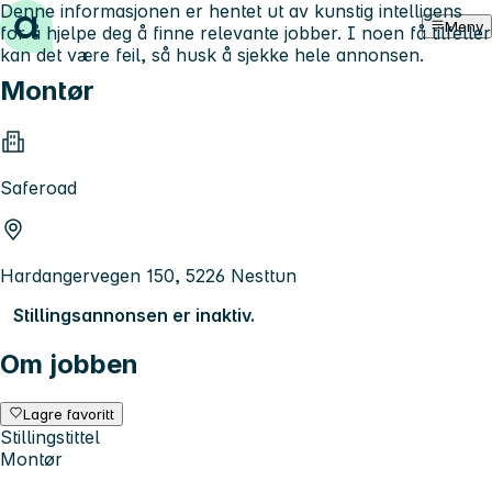
Denne informasjonen er hentet ut av kunstig intelligens
Hopp til innhold
Meny
for å hjelpe deg å finne relevante jobber. I noen få tilfeller
kan det være feil, så husk å sjekke hele annonsen.
Montør
Saferoad
Hardangervegen 150, 5226 Nesttun
Stillingsannonsen er inaktiv.
Om jobben
Lagre favoritt
Stillingstittel
Montør