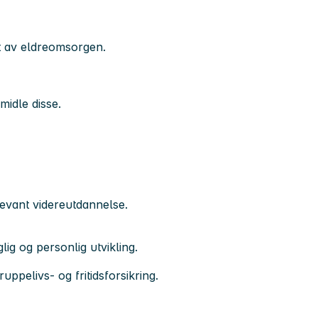
t av eldreomsorgen.
idle disse.
elevant videreutdannelse.
lig og personlig utvikling.
ppelivs- og fritidsforsikring.