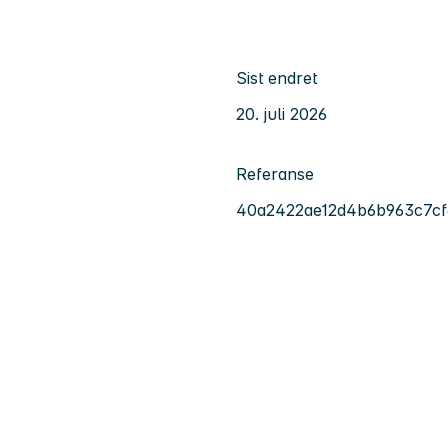
Sist endret
20. juli 2026
Referanse
40a2422ae12d4b6b963c7cf