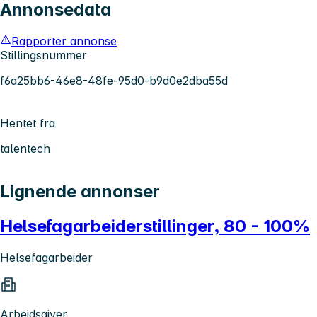
Annonsedata
Rapporter annonse
Stillingsnummer
f6a25bb6-46e8-48fe-95d0-b9d0e2dba55d
Hentet fra
talentech
Lignende annonser
Helsefagarbeiderstillinger, 80 - 100%
Helsefagarbeider
Arbeidsgiver