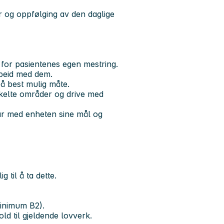
r og oppfølging av den daglige
 for pasientenes egen mestring.
rbeid med dem.
på best mulig måte.
elte områder og drive med
var med enheten sine mål og
 til å ta dette.
minimum B2).
hold til gjeldende lovverk.