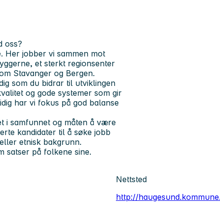
d oss?
. Her jobber vi sammen mot
byggerne, et sterkt regionsenter
lom Stavanger og Bergen.
g som du bidrar til utviklingen
kvalitet og gode systemer som gir
idig har vi fokus på god balanse
t i samfunnet og måten å være
erte kandidater til å søke jobb
eller etnisk bakgrunn.
 satser på folkene sine.
Nettsted
http://haugesund.kommune