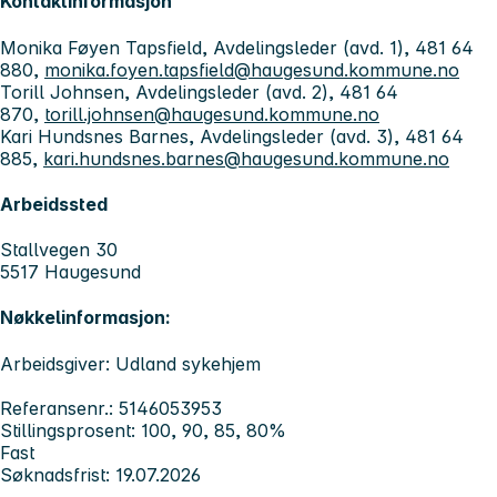
Kontaktinformasjon
Monika Føyen Tapsfield, Avdelingsleder (avd. 1), 481 64
880,
monika.foyen.tapsfield@haugesund.kommune.no
Torill Johnsen, Avdelingsleder (avd. 2), 481 64
870,
torill.johnsen@haugesund.kommune.no
Kari Hundsnes Barnes, Avdelingsleder (avd. 3), 481 64
885,
kari.hundsnes.barnes@haugesund.kommune.no
Arbeidssted
Stallvegen 30
5517 Haugesund
Nøkkelinformasjon:
Arbeidsgiver: Udland sykehjem
Referansenr.: 5146053953
Stillingsprosent: 100, 90, 85, 80%
Fast
Søknadsfrist: 19.07.2026