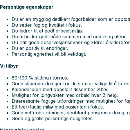
Personlige egenskaper
Du er en trygg og dedikert fagarbeider som er opptat
Du setter fag og kvalitet i fokus.
Du bidrar til et godt arbeidsmiljø.
Du arbeider godt både sammen med andre og alene.
Du har gode observasjonsevner og klarer å videreform
Du er positiv til endringer.
Personlig egnethet vil bli vektlagt
.
Vi tilbyr
80-100 % stilling i turnus.
Gode stipendordninger for de som er villige til å ta r
Kalenderplan med oppstart desember 2026.
Mulighet for langvakter med arbeid hver 3 helg.
Interessante faglige utfordringer med mulighet for fag
Ett tverrfaglig miljø med pasienten i fokus.
Gode velferdsordninger, deriblant pensjonsordning, gru
Gode og gratis parkeringsmuligheter.