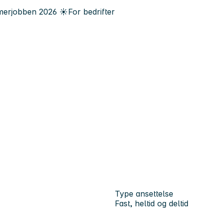
erjobben
2026
☀️
For bedrifter
Type ansettelse
Fast, heltid og deltid