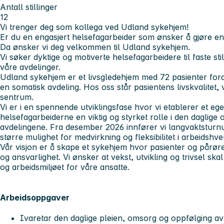
Antall stillinger
12
Vi trenger deg som kollega ved Udland sykehjem!
Er du en engasjert helsefagarbeider som ønsker å gjøre en
Da ønsker vi deg velkommen til Udland sykehjem.
Vi søker dyktige og motiverte helsefagarbeidere til faste stil
våre avdelinger.
Udland sykehjem er et livsgledehjem med 72 pasienter for
en somatisk avdeling. Hos oss står pasientens livskvalitet, 
sentrum.
Vi er i en spennende utviklingsfase hvor vi etablerer et ege
helsefagarbeiderne en viktig og styrket rolle i den daglige
avdelingene. Fra desember 2026 innfører vi langvaktsturn
større mulighet for medvirkning og fleksibilitet i arbeidshv
Vår visjon er å skape et sykehjem hvor pasienter og pårør
og ansvarlighet. Vi ønsker at vekst, utvikling og trivsel s
og arbeidsmiljøet for våre ansatte.
Arbeidsoppgaver
Ivaretar den daglige pleien, omsorg og oppfølging av