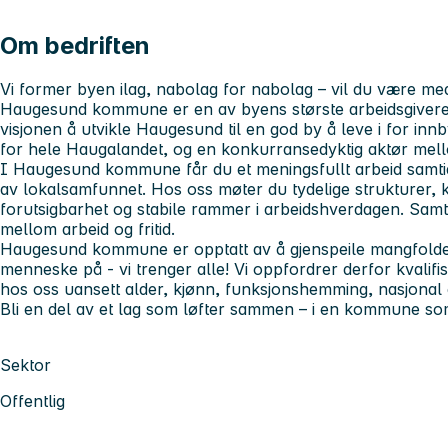
Om bedriften
Vi former byen ilag, nabolag for nabolag – vil du være me
Haugesund kommune er en av byens største arbeidsgivere
visjonen
å utvikle Haugesund til en god by å leve i for inn
for hele Haugalandet, og en konkurransedyktig aktør mel
I Haugesund kommune får du et meningsfullt arbeid samtidi
av lokalsamfunnet. Hos oss møter du tydelige strukturer, 
forutsigbarhet og stabile rammer i arbeidshverdagen. Samt
mellom arbeid og fritid.
Haugesund kommune er opptatt av å gjenspeile mangfolde
menneske på - vi trenger alle! Vi oppfordrer derfor kvalifis
hos oss uansett alder, kjønn, funksjonshemming, nasjonal 
Bli en del av et lag som løfter sammen – i en kommune som
Sektor
Offentlig