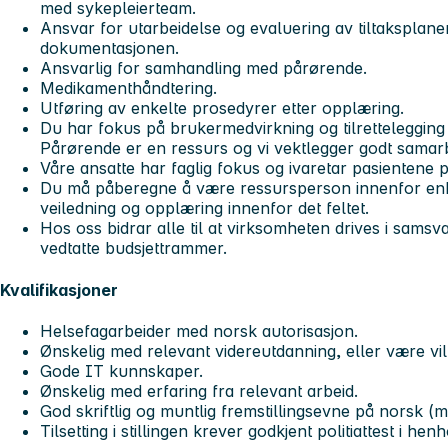
med sykepleierteam.
Ansvar for utarbeidelse og evaluering av tiltaksplane
dokumentasjonen.
Ansvarlig for samhandling med pårørende.
Medikamenthåndtering.
Utføring av enkelte prosedyrer etter opplæring.
Du har fokus på brukermedvirkning og tilrettelegging
Pårørende er en ressurs og vi vektlegger godt sama
Våre ansatte har faglig fokus og ivaretar pasientene 
Du må påberegne å være ressursperson innenfor enk
veiledning og opplæring innenfor det feltet.
Hos oss bidrar alle til at virksomheten drives i sams
vedtatte budsjettrammer.
Kvalifikasjoner
Helsefagarbeider med norsk autorisasjon.
Ønskelig med relevant videreutdanning, eller være villig
Gode IT kunnskaper.
Ønskelig med erfaring fra relevant arbeid.
God skriftlig og muntlig fremstillingsevne på norsk (
Tilsetting i stillingen krever godkjent politiattest i hen