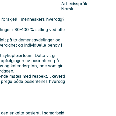
Arbeidsspråk
Norsk
 forskjell i menneskers hverdag?
linger i 80–100 % stilling ved alle
delt på to demensavdelinger og
verdighet og individuelle behov i
t sykepleierteam. Dette vil gi
 oppfølgingen av pasientene på
us og kalenderplan, noe som gir
erdagen.
ende møtes med respekt, likeverd
kal prege både pasientenes hverdag
 den enkelte pasient, i samarbeid