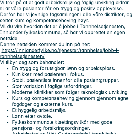
Vi tror på at et godt arbeidsmiljø og faglig utvikling bidrar
til at våre pasienter får en trygg og positiv opplevelse.
Derfor har vi jevnlige fagsamlinger i alle våre distrikter, og
setter kurs og kompetanseheving høyt.
Vil du vite hvordan det er å jobbe i Tannhelsetjenesten,
Innlandet fylkeskommune, så har vi opprettet en egen
nettside.
Denne nettsiden kommer du inn på her:
https://innlandetfylke.no/tjenester/tannhelse/jobb-i-
tannhelsetjenesten/
Vi tilbyr deg som behandler:
En trygg og forutsigbar lønn og arbeidsplass.
Klinikker med pasienten i fokus.
Stabil pasientliste innenfor alle pasientgrupper.
Stor variasjon i faglige utfordringer.
Moderne klinikker som følger teknologisk utvikling.
Kurs og kompetanseheving gjennom gjennom egne
fagdager og eksterne kurs.
Et hyggelig arbeidsmiljø.
Lønn etter avtale.
Fylkeskommunale tilsettingsvilkår med gode
pensjons- og forsikringsordninger.
Arbeidssted er Midt-Gudbrandsdal tannklinikk,