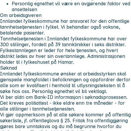
Personlig egnethet vil være en avgjørende faktor ved
ansettelsen
Om arbeidsgiveren
Innlandet fylkeskommune har ansvaret for den offentlige
tannhelsetjenesten i fylket. Vi behandler også voksne,
betalende pasienter.
Tannhelsetjenesten i Innlandet fylkeskommune har over
300 stillinger, fordelt på 39 tannklinikker i seks distrikter.
Fylkestannlegen er leder for hele tjenesten, og hvert
distrikt ledes av hver sin overtannlege. Administrasjonen
holder til i fylkeshuset på Hamar.
Søknad
Innlandet fylkeskommune ønsker at arbeidsstyrken skal
gjenspeile mangfoldet i befolkningen og oppfordrer derfor
alle som er kvalifisert i henhold til utlysningsteksten til å
søke hos oss. Personlig egnethet vil bli vektlagt.
Vi ber aldri om Bank-ID informasjon i søknadsprosessen.
Det kreves politiattest - ikke eldre enn tre måneder - for
alle stillinger i tannhelsetjenesten.
Vi gjør oppmerksom på at alle søkere kommer på offentlig
søkerliste, jf. offentleglova § 25. Fritak fra offentliggjøring
gjøres bare unntaksvis og du må begrunne hvorfor du