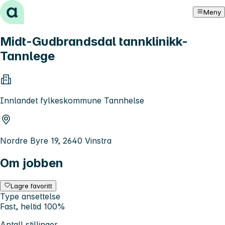
Hopp til innhold
Meny
Midt-Gudbrandsdal tannklinikk-
Tannlege
Innlandet fylkeskommune Tannhelse
Nordre Byre 19, 2640 Vinstra
Om jobben
Lagre favoritt
Type ansettelse
Fast, heltid 100%
Antall stillinger