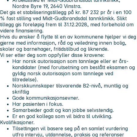
Nordre Byre 19, 2640 Vinstra.
Det gis et stabiliseringstillegg på kr. 87 232 pr år i en 100
% fast stilling ved Midt-Gudbrandsdal tannklinikk. Slikt
tillegg gis foreløpig frem til 31.12.2028, med forbehold om
videre finansiering.
Hvis du ønsker å flytte til en av kommunene hjelper vi deg
gjerne med informasjon, råd og veiledning innen bolig,
skoler og barnehager, fritidstilbud og liknende.
Vi ser etter deg som oppfyller disse kravene:
Har norsk autorisasjon som tannlege eller er års-
kandidater (med forutsetning om bestått eksamen og
gyldig norsk autorisasjon som tannlege ved
tiltredelse).
Norskkunnskaper tilsvarende B2-nivå, muntlig og
skriftlig
Gode kommunikasjonsevner.
Har pasienten i fokus.
Samarbeider godt og kan jobbe selvstendig.
Er en god kollega som vil bidra til utvikling.
Kvalifikasjoner.
Tilsettingen vil basere seg på en samlet vurdering
utfra intervju, utdannelse, praksis og referanser