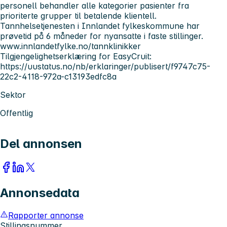
personell behandler alle kategorier pasienter fra
prioriterte grupper til betalende klientell.
Tannhelsetjenesten i Innlandet fylkeskommune har
prøvetid på 6 måneder for nyansatte i faste stillinger.
www.innlandetfylke.no/tannklinikker
Tilgjengelighetserklæring for EasyCruit:
https://uustatus.no/nb/erklaringer/publisert/f9747c75-
22c2-4118-972a-c13193edfc8a
Sektor
Offentlig
Del annonsen
Annonsedata
Rapporter annonse
Stillingsnummer