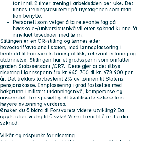
for inntil 2 timer trening i arbeidstiden per uke. Det
finnes treningsfasiliteter på flystasjonen som man
kan benytte.
Personell som velger å ta relevante fag på
høgskole-/universitetsnivå vil etter søknad kunne få
innvilget lesedager med lønn.
Stillingen er en OR-stilling og lønnes etter
hovedtariffavtalene i staten, med lønnsplassering i
henhold til Forsvarets lønnspolitikk, relevant erfaring og
utdannelse. Stillingen har et gradsspenn som omfatter
graden Stabssersjant /OR7. Dette gjør at det tilbys
tilsetting i lønnsspenn fra kr 645 300 til kr. 678 900 per
år. Det trekkes lovbestemt 2% av lønnen til Statens
pensjonskasse. Innplassering i grad fastsettes med
bakgrunn i militært utdanningsnivå, kompetanse og
ansiennitet. For spesielt godt kvalifiserte søkere kan
høyere avlønning vurderes.
Ønsker du å bidra til Forsvarets videre utvikling? Da
oppfordrer vi deg til å søke! Vi ser frem til å motta din
søknad.
Vilkår og tidspunkt for tilsetting