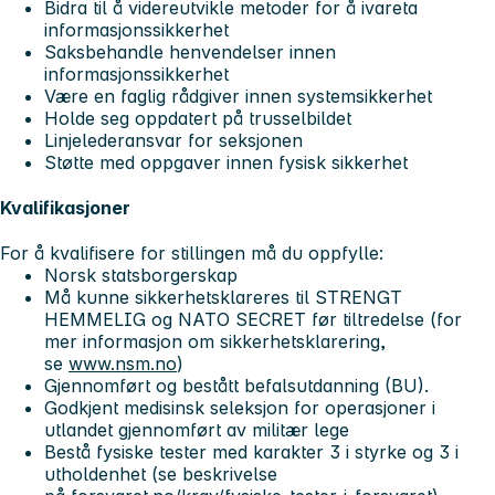
Bidra til å videreutvikle metoder for å ivareta
informasjonssikkerhet
Saksbehandle henvendelser innen
informasjonssikkerhet
Være en faglig rådgiver innen systemsikkerhet
Holde seg oppdatert på trusselbildet
Linjelederansvar for seksjonen
Støtte med oppgaver innen fysisk sikkerhet
Kvalifikasjoner
For å kvalifisere for stillingen må du oppfylle:
Norsk statsborgerskap
Må kunne sikkerhetsklareres til STRENGT
HEMMELIG og NATO SECRET før tiltredelse (for
mer informasjon om sikkerhetsklarering,
se
www.nsm.no
)
Gjennomført og bestått befalsutdanning (BU).
Godkjent medisinsk seleksjon for operasjoner i
utlandet gjennomført av militær lege
Bestå fysiske tester med karakter 3 i styrke og 3 i
utholdenhet (se beskrivelse