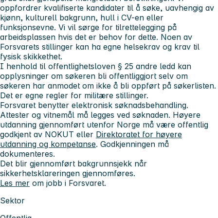
oppfordrer kvalifiserte kandidater til å søke, uavhengig av
kjønn, kulturell bakgrunn, hull i CV-en eller
funksjonsevne. Vi vil sørge for tilrettelegging på
arbeidsplassen hvis det er behov for dette. Noen av
Forsvarets stillinger kan ha egne helsekrav og krav til
fysisk skikkethet.
I henhold til offentlighetsloven § 25 andre ledd kan
opplysninger om søkeren bli offentliggjort selv om
søkeren har anmodet om ikke å bli oppført på søkerlisten.
Det er egne regler for militære stillinger.
Forsvaret benytter elektronisk søknadsbehandling.
Attester og vitnemål må legges ved søknaden. Høyere
utdanning gjennomført utenfor Norge må være offentlig
godkjent av NOKUT eller
Direktoratet for høyere
utdanning og kompetanse
. Godkjenningen må
dokumenteres.
Det blir gjennomført bakgrunnsjekk når
sikkerhetsklareringen gjennomføres.
Les mer
om jobb i Forsvaret.
Sektor
Offentlig