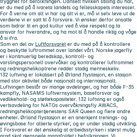
trygghet for befolkningen. Uansett hvilken stilling du har,
er du med på å ivareta landets og fellesskapets interesser.
For å verne om alt vi har og alt vi er, må vi selv leve ut de
verdiene vi er satt til å forsvare. Vi ønsker derfor ansatte
som bidrar til en god kultur ved å vise respekt og ta
ansvar for hverandre, og ha mot til å handle riktig og våge
å si ifra.
Som en del av
Luftforsvaret
er du med på å kontrollere
og beskytte luftrommet over landet vårt. Norske jagerfly
er i kontinuerlig beredskap, kontroll- og
varslingspersonell overvåker og kontrollerer luftrommet
og redningshelikoptrene redder stadig menneskeliv.
132 luftving er lokalisert på Ørland flystasjon, en stasjon
med stor aktivitet både nasjonalt og internasjonalt.
Luftvingen består av mange avdelinger, og har både F-35
kampfly, NASAMS luftvernsystem, baseforsvar og
vedlikehold- og støttekapasiteter. 132 luftving er også
vertsavdeling for NATOs overvåkningsfly AWACS,
redningshelikoptertjenestens SAR Queen og flere andre
enheter. Ørland flystasjon er en anerkjent trenings- og
øvingsbase for allierte styrker, og er under stadig utvikling.
I Forsvaret er det ønskelig at arbeidsstyrken i størst mulig
grad skal gjenspeile mangfoldet i befolkningen. Vi