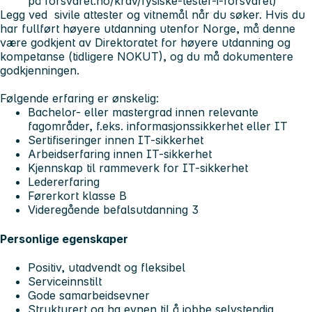
på forsvaret.no/krav/fysiske-tester-i-forsvaret)
Legg ved sivile attester og vitnemål når du søker. Hvis du
har fullført høyere utdanning utenfor Norge, må denne
være godkjent av Direktoratet for høyere utdanning og
kompetanse (tidligere NOKUT), og du må dokumentere
godkjenningen.
Følgende erfaring er ønskelig:
Bachelor- eller mastergrad innen relevante
fagområder, f.eks. informasjonssikkerhet eller IT
Sertifiseringer innen IT-sikkerhet
Arbeidserfaring innen IT-sikkerhet
Kjennskap til rammeverk for IT-sikkerhet
Ledererfaring
Førerkort klasse B
Videregående befalsutdanning 3
Personlige egenskaper
Positiv, utadvendt og fleksibel
Serviceinnstilt
Gode samarbeidsevner
Strukturert og ha evnen til å jobbe selvstendig