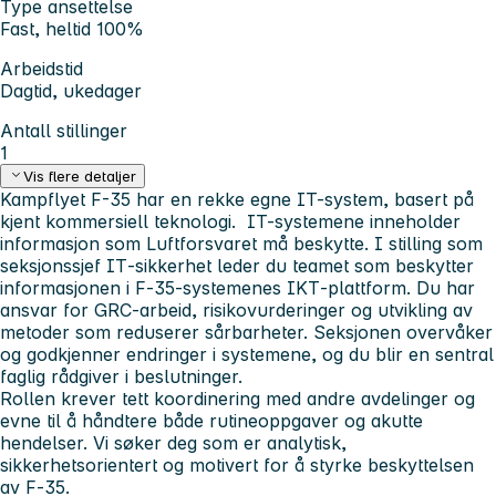
Type ansettelse
Fast, heltid 100%
Arbeidstid
Dagtid, ukedager
Antall stillinger
1
Vis flere detaljer
Kampflyet F-35 har en rekke egne IT-system, basert på
kjent kommersiell teknologi. IT-systemene inneholder
informasjon som Luftforsvaret må beskytte. I stilling som
seksjonssjef IT‑sikkerhet leder du teamet som beskytter
informasjonen i F‑35‑systemenes IKT‑plattform. Du har
ansvar for GRC‑arbeid, risikovurderinger og utvikling av
metoder som reduserer sårbarheter. Seksjonen overvåker
og godkjenner endringer i systemene, og du blir en sentral
faglig rådgiver i beslutninger.
Rollen krever tett koordinering med andre avdelinger og
evne til å håndtere både rutineoppgaver og akutte
hendelser. Vi søker deg som er analytisk,
sikkerhetsorientert og motivert for å styrke beskyttelsen
av F‑35.