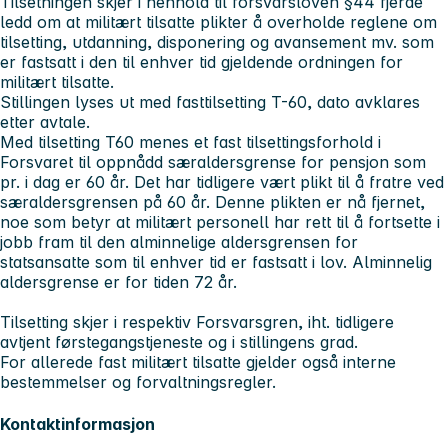
Tilsetningen skjer i henhold til forsvarsloven §44 fjerde
ledd om at militært tilsatte plikter å overholde reglene om
tilsetting, utdanning, disponering og avansement mv. som
er fastsatt i den til enhver tid gjeldende ordningen for
militært tilsatte.
Stillingen lyses ut med fasttilsetting T-60, dato avklares
etter avtale.
Med tilsetting T60 menes et fast tilsettingsforhold i
Forsvaret til oppnådd særaldersgrense for pensjon som
pr. i dag er 60 år. Det har tidligere vært plikt til å fratre ved
særaldersgrensen på 60 år. Denne plikten er nå fjernet,
noe som betyr at militært personell har rett til å fortsette i
jobb fram til den alminnelige aldersgrensen for
statsansatte som til enhver tid er fastsatt i lov. Alminnelig
aldersgrense er for tiden 72 år.
Tilsetting skjer i respektiv Forsvarsgren, iht. tidligere
avtjent førstegangstjeneste og i stillingens grad.
For allerede fast militært tilsatte gjelder også interne
bestemmelser og forvaltningsregler.
Kontaktinformasjon