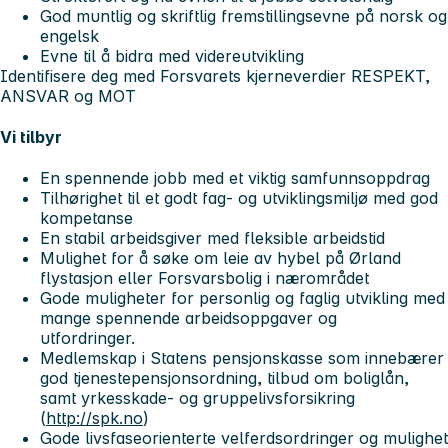
God muntlig og skriftlig fremstillingsevne på norsk og
engelsk
Evne til å bidra med videreutvikling
Identifisere deg med Forsvarets kjerneverdier RESPEKT,
ANSVAR og MOT
Vi tilbyr
En spennende jobb med et viktig samfunnsoppdrag
Tilhørighet til et godt fag- og utviklingsmiljø med god
kompetanse
En stabil arbeidsgiver med fleksible arbeidstid
Mulighet for å søke om leie av hybel på Ørland
flystasjon eller Forsvarsbolig i nærområdet
Gode muligheter for personlig og faglig utvikling med
mange spennende arbeidsoppgaver og
utfordringer.
Medlemskap i Statens pensjonskasse som innebærer
god tjenestepensjonsordning, tilbud om boliglån,
samt yrkesskade- og gruppelivsforsikring
(
http://spk.no
)
Gode livsfaseorienterte velferdsordringer og mulighet