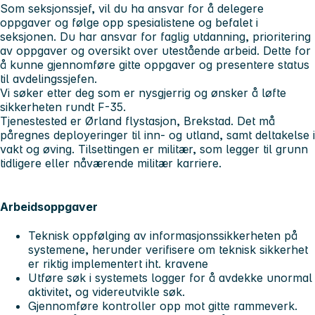
Som seksjonssjef, vil du ha ansvar for å delegere
oppgaver og følge opp spesialistene og befalet i
seksjonen. Du har ansvar for faglig utdanning, prioritering
av oppgaver og oversikt over utestående arbeid. Dette for
å kunne gjennomføre gitte oppgaver og presentere status
til avdelingssjefen.
Vi søker etter deg som er nysgjerrig og ønsker å løfte
sikkerheten rundt F-35.
Tjenestested er Ørland flystasjon, Brekstad. Det må
påregnes deployeringer til inn- og utland, samt deltakelse i
vakt og øving. Tilsettingen er militær, som legger til grunn
tidligere eller nåværende militær karriere.
Arbeidsoppgaver
Teknisk oppfølging av informasjonssikkerheten på
systemene, herunder verifisere om teknisk sikkerhet
er riktig implementert iht. kravene
Utføre søk i systemets logger for å avdekke unormal
aktivitet, og videreutvikle søk.
Gjennomføre kontroller opp mot gitte rammeverk.