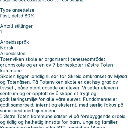
Type ansettelse
Fast, deltid 80%
Antall stillinger
1
Arbeidsspråk
Norsk
Arbeidssted:
Totenviken skole er organisert i tjenesteområdet
grunnskole og er en av 7 barneskoler i Østre Toten
kommune.
Skolen ligger landlig til sør for Skreia omkranset av Mjøsa
og Totenåsen. På Totenviken skole er det høy grad av
trivsel , både blant ansatte og elever. Vi setter eleven i
sentrum og er opptatt av å skape et trygt og
godt læringsmiljø for alle våre elever. Fundamentet er
godt samarbeid, internt og eksternt, med særlig fokus på
samarbeid med hjemmene.
I Østre Toten kommune satser vi på forebyggende arbeid
og tidlig og helhetlig innsats for barn, unge og familier.
Kommunen arbeider etter BTI -modellen (Bedre