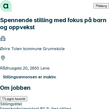
Hopp til innhold
Meny
Spennende stilling med fokus på barn
og oppvekst
Østre Toten kommune Grunnskole
Rådhusgata 20, 2850 Lena
Stillingsannonsen er inaktiv.
Om jobben
Lagre favoritt
Stillingstittel
Fagarbeider/assistent 80 % fast stilling