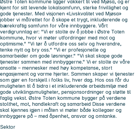
Østre Toten kommune ligger vakkert til ved Mjøsa, og er
kjent for sitt levende lokalsamfunn, sterke frivillighet og
gode tjenester. Med visjonen «Livskvalitet ved Mjøsa»
jobber vi målrettet for å skape et trygt, inkluderende og
bærekraftig samfunn for våre innbyggere. Vårt
verdigrunnlag er: "Vi er stolte av å jobbe i Østre Toten
kommune, hvor vi møter utfordringer med mot og
optimisme." "Vi tør å utfordre oss selv og hverandre,
tenke nytt og bry oss." "Vi er profesjonelle og
samarbeider om gode løsninger." "Vi skal skape gode
tjenester sammen med innbyggerne." Vi er stolte av våre
ansatte – mennesker med høy kompetanse, stort
engasjement og varme hjerter. Sammen skaper vi tjenester
som gjør en forskjell i folks liv, hver dag. Hos oss får du
muligheten til å bidra i et inkluderende arbeidsmiljø med
gode utviklingsmuligheter, pensjonsordninger og støtte til
faglig vekst. Østre Toten kommune bygger på verdiene
stolthet, mot, handlekraft og samarbeid Disse verdiene
skal kjennes igjen i måten vi møter både kollegaer og
innbyggere på – med åpenhet, ansvar og omtanke.
Sektor