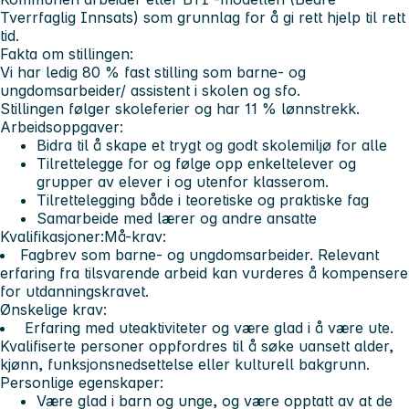
Tverrfaglig Innsats) som grunnlag for å gi rett hjelp til rett
tid.
Fakta om stillingen:
Vi har ledig 80 % fast stilling som barne- og
ungdomsarbeider/ assistent i skolen og sfo.
Stillingen følger skoleferier og har 11 % lønnstrekk.
Arbeidsoppgaver:
Bidra til å skape et trygt og godt skolemiljø for alle
Tilrettelegge for og følge opp enkeltelever og
grupper av elever i og utenfor klasserom.
Tilrettelegging både i teoretiske og praktiske fag
Samarbeide med lærer og andre ansatte
Kvalifikasjoner:
Må-krav:
Fagbrev som barne- og ungdomsarbeider. Relevant
erfaring fra tilsvarende arbeid kan vurderes å kompensere
for utdanningskravet.
Ønskelige krav:
Erfaring med uteaktiviteter og være glad i å være ute.
Kvalifiserte personer oppfordres til å søke uansett alder,
kjønn, funksjonsnedsettelse eller kulturell bakgrunn.
Personlige egenskaper:
Være glad i barn og unge, og være opptatt av at de