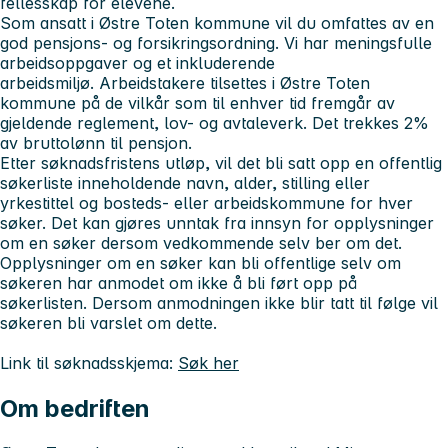
fellesskap for elevene.
Som ansatt i Østre Toten kommune vil du omfattes av en
god pensjons- og forsikringsordning. Vi har meningsfulle
arbeidsoppgaver og et inkluderende
arbeidsmiljø. Arbeidstakere tilsettes i Østre Toten
kommune på de vilkår som til enhver tid fremgår av
gjeldende reglement, lov- og avtaleverk. Det trekkes 2%
av bruttolønn til pensjon.
Etter søknadsfristens utløp, vil det bli satt opp en offentlig
søkerliste inneholdende navn, alder, stilling eller
yrkestittel og bosteds- eller arbeidskommune for hver
søker. Det kan gjøres unntak fra innsyn for opplysninger
om en søker dersom vedkommende selv ber om det.
Opplysninger om en søker kan bli offentlige selv om
søkeren har anmodet om ikke å bli ført opp på
søkerlisten. Dersom anmodningen ikke blir tatt til følge vil
søkeren bli varslet om dette.
Link til søknadsskjema:
Søk her
Om bedriften