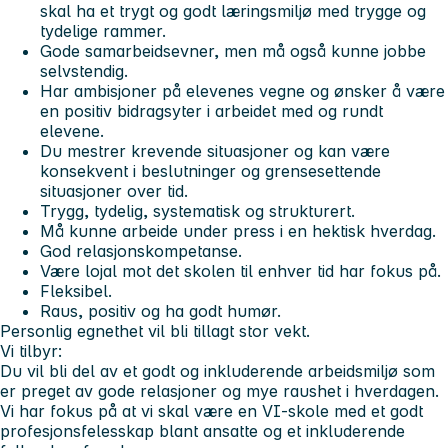
skal ha et trygt og godt læringsmiljø med trygge og
tydelige rammer.
Gode samarbeidsevner, men må også kunne jobbe
selvstendig.
Har ambisjoner på elevenes vegne og ønsker å være
en positiv bidragsyter i arbeidet med og rundt
elevene.
Du mestrer krevende situasjoner og kan være
konsekvent i beslutninger og grensesettende
situasjoner over tid.
Trygg, tydelig, systematisk og strukturert.
Må kunne arbeide under press i en hektisk hverdag.
God relasjonskompetanse.
Være lojal mot det skolen til enhver tid har fokus på.
Fleksibel.
Raus, positiv og ha godt humør.
Personlig egnethet vil bli tillagt stor vekt.
Vi tilbyr:
Du vil bli del av et godt og inkluderende arbeidsmiljø som
er preget av gode relasjoner og mye raushet i hverdagen.
Vi har fokus på at vi skal være en VI-skole med et godt
profesjonsfelesskap blant ansatte og et inkluderende