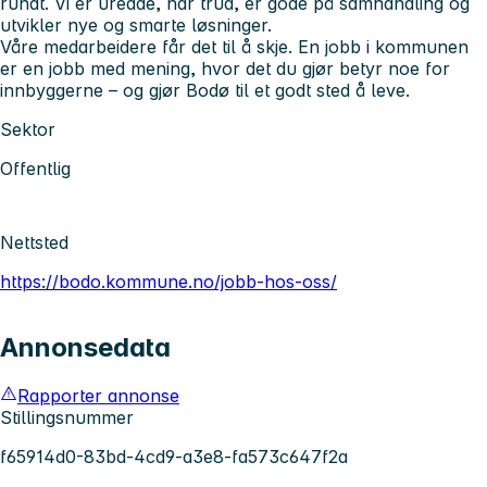
rundt. Vi er uredde, har trua, er gode på samhandling og
utvikler nye og smarte løsninger.
Våre medarbeidere får det til å skje. En jobb i kommunen
er en jobb med mening, hvor det du gjør betyr noe for
innbyggerne – og gjør Bodø til et godt sted å leve.
Sektor
Offentlig
Nettsted
https://bodo.kommune.no/jobb-hos-oss/
Annonsedata
Rapporter annonse
Stillingsnummer
f65914d0-83bd-4cd9-a3e8-fa573c647f2a