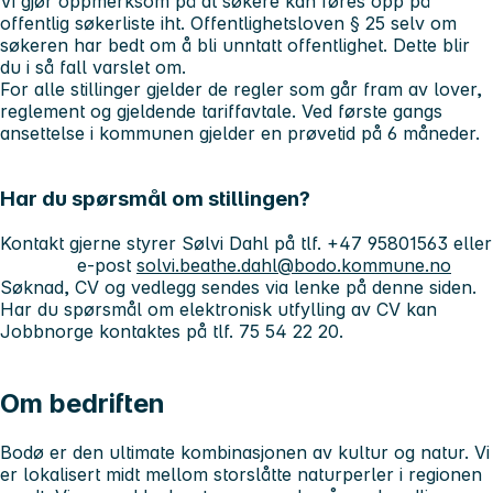
Vi gjør oppmerksom på at søkere kan føres opp på
offentlig søkerliste iht. Offentlighetsloven § 25 selv om
søkeren har bedt om å bli unntatt offentlighet. Dette blir
du i så fall varslet om.
For alle stillinger gjelder de regler som går fram av lover,
reglement og gjeldende tariffavtale. Ved første gangs
ansettelse i kommunen gjelder en prøvetid på 6 måneder.
Har du spørsmål om stillingen?
Kontakt gjerne styrer Sølvi Dahl på tlf. +47 95801563 eller
e-post
solvi.beathe.dahl@bodo.kommune.no
Søknad, CV og vedlegg sendes via lenke på denne siden.
Har du spørsmål om elektronisk utfylling av CV kan
Jobbnorge kontaktes på tlf. 75 54 22 20.
Om bedriften
Bodø er den ultimate kombinasjonen av kultur og natur. Vi
er lokalisert midt mellom storslåtte naturperler i regionen