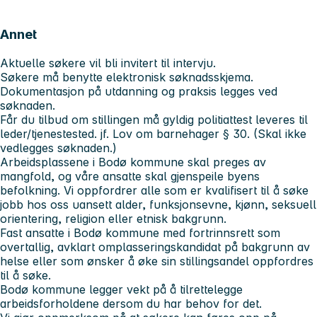
Annet
Aktuelle søkere vil bli invitert til intervju.
Søkere må benytte elektronisk søknadsskjema.
Dokumentasjon på utdanning og praksis legges ved
søknaden.
Får du tilbud om stillingen må gyldig politiattest leveres til
leder/tjenestested. jf. Lov om barnehager § 30. (Skal ikke
vedlegges søknaden.)
Arbeidsplassene i Bodø kommune skal preges av
mangfold, og våre ansatte skal gjenspeile byens
befolkning. Vi oppfordrer alle som er kvalifisert til å søke
jobb hos oss uansett alder, funksjonsevne, kjønn, seksuell
orientering, religion eller etnisk bakgrunn.
Fast ansatte i Bodø kommune med fortrinnsrett som
overtallig, avklart omplasseringskandidat på bakgrunn av
helse eller som ønsker å øke sin stillingsandel oppfordres
til å søke.
Bodø kommune legger vekt på å tilrettelegge
arbeidsforholdene dersom du har behov for det.