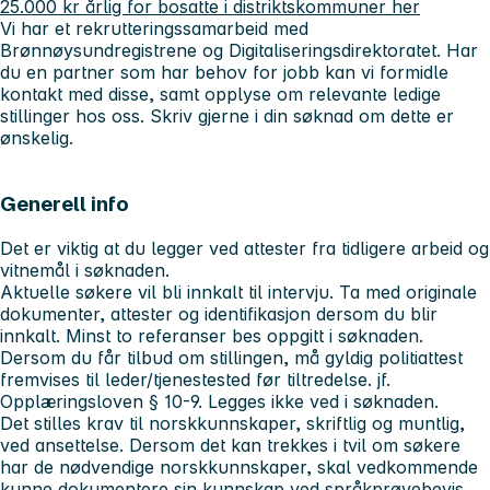
25.000 kr årlig for bosatte i distriktskommuner her
Vi har et rekrutteringssamarbeid med
Brønnøysundregistrene og Digitaliseringsdirektoratet. Har
du en partner som har behov for jobb kan vi formidle
kontakt med disse, samt opplyse om relevante ledige
stillinger hos oss. Skriv gjerne i din søknad om dette er
ønskelig.
Generell info
Det er viktig at du legger ved attester fra tidligere arbeid og
vitnemål i søknaden.
Aktuelle søkere vil bli innkalt til intervju. Ta med originale
dokumenter, attester og identifikasjon dersom du blir
innkalt. Minst to referanser bes oppgitt i søknaden.
Dersom du får tilbud om stillingen, må gyldig politiattest
fremvises til leder/tjenestested før tiltredelse. jf.
Opplæringsloven § 10-9. Legges ikke ved i søknaden.
Det stilles krav til norskkunnskaper, skriftlig og muntlig,
ved ansettelse. Dersom det kan trekkes i tvil om søkere
har de nødvendige norskkunnskaper, skal vedkommende
kunne dokumentere sin kunnskap ved språkprøvebevis