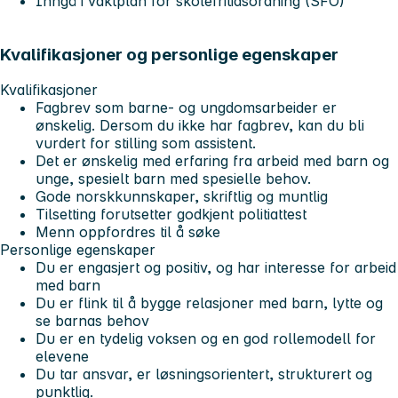
Inngå i vaktplan for skolefritidsordning (SFO)
Kvalifikasjoner og personlige egenskaper
Kvalifikasjoner
Fagbrev som barne- og ungdomsarbeider er
ønskelig. Dersom du ikke har fagbrev, kan du bli
vurdert for stilling som assistent.
Det er ønskelig med erfaring fra arbeid med barn og
unge, spesielt barn med spesielle behov.
Gode norskkunnskaper, skriftlig og muntlig
Tilsetting forutsetter godkjent politiattest
Menn oppfordres til å søke
Personlige egenskaper
Du er engasjert og positiv, og har interesse for arbeid
med barn
Du er flink til å bygge relasjoner med barn, lytte og
se barnas behov
Du er en tydelig voksen og en god rollemodell for
elevene
Du tar ansvar, er løsningsorientert, strukturert og
punktlig.