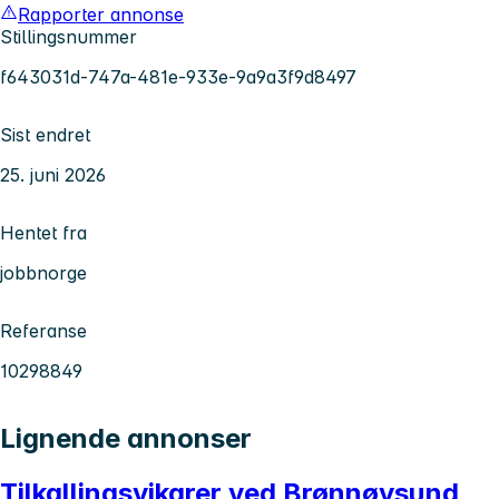
Rapporter annonse
Stillingsnummer
f643031d-747a-481e-933e-9a9a3f9d8497
Sist endret
25. juni 2026
Hentet fra
jobbnorge
Referanse
10298849
Lignende annonser
Tilkallingsvikarer ved Brønnøysund