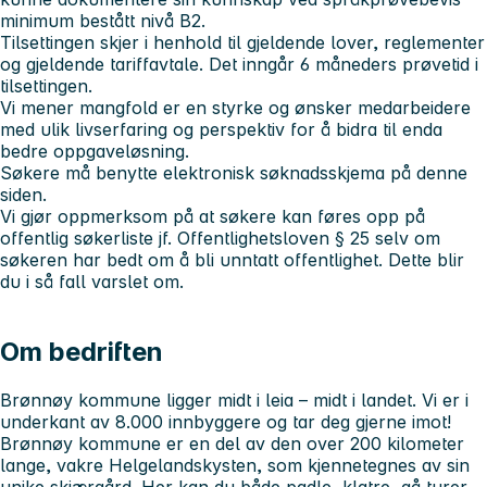
minimum bestått nivå B2.
Tilsettingen skjer i henhold til gjeldende lover, reglementer
og gjeldende tariffavtale. Det inngår 6 måneders prøvetid i
tilsettingen.
Vi mener mangfold er en styrke og ønsker medarbeidere
med ulik livserfaring og perspektiv for å bidra til enda
bedre oppgaveløsning.
Søkere må benytte elektronisk søknadsskjema på denne
siden.
Vi gjør oppmerksom på at søkere kan føres opp på
offentlig søkerliste jf. Offentlighetsloven § 25 selv om
søkeren har bedt om å bli unntatt offentlighet. Dette blir
du i så fall varslet om.
Om bedriften
Brønnøy kommune ligger midt i leia – midt i landet. Vi er i
underkant av 8.000 innbyggere og tar deg gjerne imot!
Brønnøy kommune er en del av den over 200 kilometer
lange, vakre Helgelandskysten, som kjennetegnes av sin