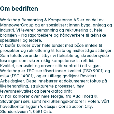
Om bedriften
Workshop Bemanning & Kompetanse AS er en del av
ManpowerGroup og er spesialisert innen bygg, anlegg og
industri. Vi leverer bemanning og rekruttering til hele
bransjen - fra fagarbeidere og håndverkere til tekniske
spesialister og ledere.
Vi bistår kunder over hele landet med både innleie til
prosjekter og rekruttering til faste og midlertidige stillinger.
Som totalleverandør tilbyr vi fleksible og skreddersydde
løsninger som sikrer riktig kompetanse til rett tid.
Kvalitet, seriøsitet og ansvar står sentralt i alt vi gjør.
Workshop er ISO-sertifisert innen kvalitet (ISO 9001) og
miljø (ISO 14001), og er i tillegg godkjent Revidert
Arbeidsgiver. Dette innebærer et dokumentert fokus på
likebehandling, strukturerte prosesser, høy
leveransekvalitet og bærekraftig drift.
Vi har kontorer over hele Norge, fra Alta i nord til
Stavanger i sør, samt rekrutteringskontorer i Polen. Vårt
hovedkontor ligger i 9. etasje i Construction City,
Standardveien 1, 0581 Oslo.