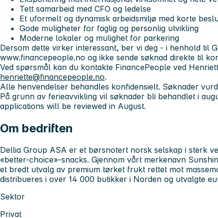
Tett samarbeid med CFO og ledelse
Et uformelt og dynamisk arbeidsmiljø med korte beslu
Gode muligheter for faglig og personlig utvikling
Moderne lokaler og mulighet for parkering
Dersom dette virker interessant, ber vi deg - i henhold til 
www.financepeople.no og ikke sende søknad direkte til ko
Ved spørsmål kan du kontakte FinancePeople ved Henriette
henriette@financepeople.no
.
Alle henvendelser behandles konfidensielt. Søknader vurd
På grunn av ferieavvikling vil søknader bli behandlet i au
applications will be reviewed in August.
Om bedriften
Dellia Group ASA er et børsnotert norsk selskap i sterk v
«better-choice»-snacks. Gjennom vårt merkenavn Sunshine 
et bredt utvalg av premium tørket frukt rettet mot masse
distribueres i over 14 000 butikker i Norden og utvalgte e
Sektor
Privat