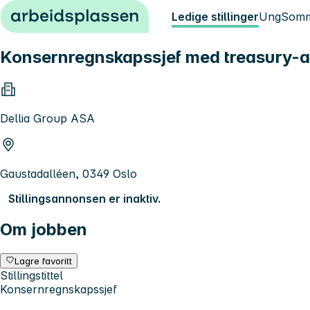
Hopp til innhold
Ledige stillinger
Ung
Somm
Konsernregnskapssjef med treasury-
Dellia Group ASA
Gaustadalléen, 0349 Oslo
Stillingsannonsen er inaktiv.
Om jobben
Lagre favoritt
Stillingstittel
Konsernregnskapssjef