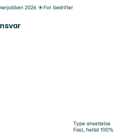
erjobben
2026
☀️
For bedrifter
ansvar
Type ansettelse
Fast, heltid 100%