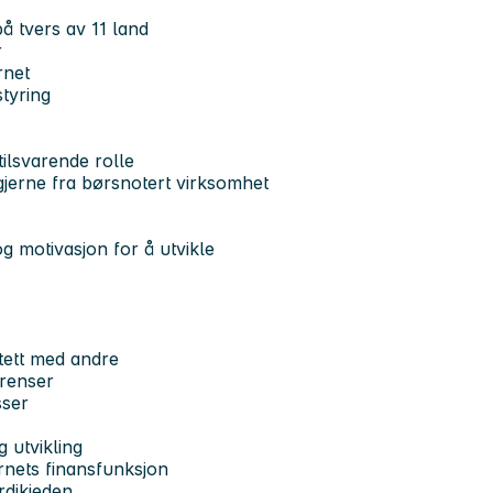
å tvers av 11 land
r
rnet
styring
tilsvarende rolle
gjerne fra børsnotert virksomhet
g motivasjon for å utvikle
 tett med andre
renser
sser
g utvikling
rnets finansfunksjon
rdikjeden