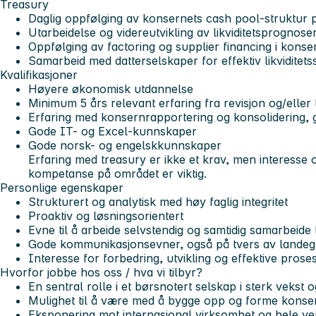
Treasury
Daglig oppfølging av konsernets cash pool-struktur p
Utarbeidelse og videreutvikling av likviditetsprognose
Oppfølging av factoring og supplier financing i konse
Samarbeid med datterselskaper for effektiv likviditets
Kvalifikasjoner
Høyere økonomisk utdannelse
Minimum 5 års relevant erfaring fra revisjon og/eller 
Erfaring med konsernrapportering og konsolidering, 
Gode IT- og Excel-kunnskaper
Gode norsk- og engelskkunnskaper
Erfaring med treasury er ikke et krav, men interesse o
kompetanse på området er viktig.
Personlige egenskaper
Strukturert og analytisk med høy faglig integritet
Proaktiv og løsningsorientert
Evne til å arbeide selvstendig og samtidig samarbeide
Gode kommunikasjonsevner, også på tvers av landeg
Interesse for forbedring, utvikling og effektive prose
Hvorfor jobbe hos oss / hva vi tilbyr?
En sentral rolle i et børsnotert selskap i sterk vekst o
Mulighet til å være med å bygge opp og forme konse
Eksponering mot internasjonal virksomhet og hele ve