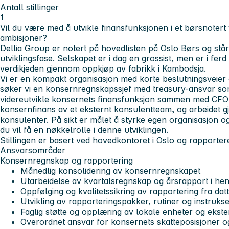
Antall stillinger
1
Vil du være med å utvikle finansfunksjonen i et børsnotert
ambisjoner?
Dellia Group er notert på hovedlisten på Oslo Børs og st
utviklingsfase. Selskapet er i dag en grossist, men er i ferd
verdikjeden gjennom oppkjøp av fabrikk i Kambodsja.
Vi er en kompakt organisasjon med korte beslutningsveie
søker vi en
konsernregnskapssjef med treasury-ansvar
som
videreutvikle konsernets finansfunksjon sammen med CFO 
konsernfinans av et eksternt konsulentteam, og arbeidet g
konsulenter. På sikt er målet å styrke egen organisasjon o
du vil få en nøkkelrolle i denne utviklingen.
Stillingen er basert ved hovedkontoret i Oslo og rapportere
Ansvarsområder
Konsernregnskap og rapportering
Månedlig konsolidering av konsernregnskapet
Utarbeidelse av kvartalsregnskap og årsrapport i hen
Oppfølging og kvalitetssikring av rapportering fra dat
Utvikling av rapporteringspakker, rutiner og instruks
Faglig støtte og opplæring av lokale enheter og ekst
Overordnet ansvar for konsernets skatteposisjoner o