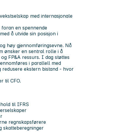
 vekstselskap med internasjonale
år foran en spennende
 med å utvide sin posisjon i
r og høy gjennomføringsevne. Nå
 ønsker en sentral rolle i å
og FP&A ressurs. I dag støttes
jennomføres i parallell med
g redusere ekstern bistand - hvor
r til CFO.
hold til IFRS
terselskaper
er
erne regnskapsførere
g skatteberegninger