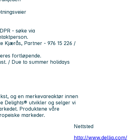
tningsveier
GDPR - søke via
ntaktperson.
 Kjærås, Partner - 976 15 226 /
eres fortløpende.
gust. / Due to summer holidays
ekst, og en merkevareaktør innen
Delights® utvikler og selger vi
markedet. Produktene våre
uropeiske markeder.
Nettsted
http://www.dellia.com/