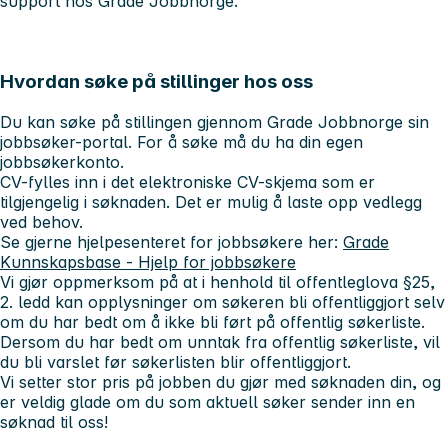
support hos Grade Jobbnorge.
Hvordan søke på stillinger hos oss
Du kan søke på stillingen gjennom Grade Jobbnorge sin
jobbsøker-portal. For å søke må du ha din egen
jobbsøkerkonto.
CV-fylles inn i det elektroniske CV-skjema som er
tilgjengelig i søknaden. Det er mulig å laste opp vedlegg
ved behov.
Se gjerne hjelpesenteret for jobbsøkere her:
Grade
Kunnskapsbase - Hjelp for jobbsøkere
Vi gjør oppmerksom på at i henhold til offentleglova §25,
2. ledd kan opplysninger om søkeren bli offentliggjort selv
om du har bedt om å ikke bli ført på offentlig søkerliste.
Dersom du har bedt om unntak fra offentlig søkerliste, vil
du bli varslet før søkerlisten blir offentliggjort.
Vi setter stor pris på jobben du gjør med søknaden din, og
er veldig glade om du som aktuell søker sender inn en
søknad til oss!