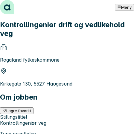
Hopp til innhold
Meny
Kontrollingeniør drift og vedlikehold
veg
Rogaland fylkeskommune
Kirkegata 130, 5527 Haugesund
Om jobben
Lagre favoritt
Stillingstittel
Kontrollingeniør veg
Type ansettelse