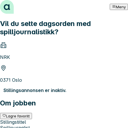
Hopp til innhold
Meny
Vil du sette dagsorden med
spilljournalistikk?
NRK
0371 Oslo
Stillingsannonsen er inaktiv.
Om jobben
Lagre favoritt
Stillingstittel
Spilljournalist