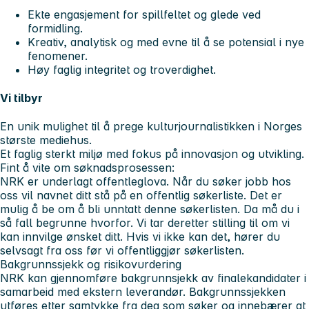
Ekte engasjement for spillfeltet og glede ved
formidling.
Kreativ, analytisk og med evne til å se potensial i nye
fenomener.
Høy faglig integritet og troverdighet.
Vi tilbyr
En unik mulighet til å prege kulturjournalistikken i Norges
største mediehus.
Et faglig sterkt miljø med fokus på innovasjon og utvikling.
Fint å vite om søknadsprosessen:
NRK er underlagt offentleglova. Når du søker jobb hos
oss vil navnet ditt stå på en offentlig søkerliste. Det er
mulig å be om å bli unntatt denne søkerlisten. Da må du i
så fall begrunne hvorfor. Vi tar deretter stilling til om vi
kan innvilge ønsket ditt. Hvis vi ikke kan det, hører du
selvsagt fra oss før vi offentliggjør søkerlisten.
Bakgrunnssjekk og risikovurdering
NRK kan gjennomføre bakgrunnsjekk av finalekandidater i
samarbeid med ekstern leverandør. Bakgrunnssjekken
utføres etter samtykke fra deg som søker og innebærer at