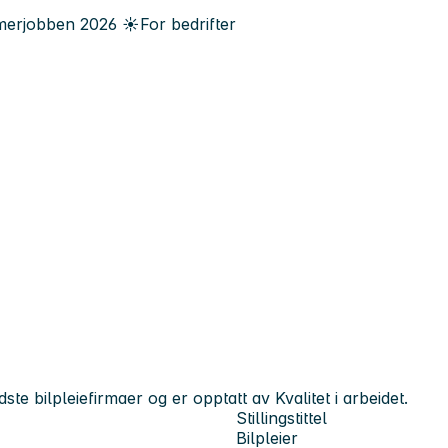
erjobben
2026
☀️
For bedrifter
dste bilpleiefirmaer og er opptatt av Kvalitet i arbeidet.
Stillingstittel
Bilpleier