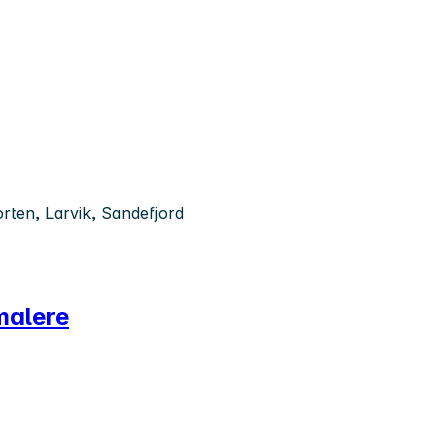
rten, Larvik, Sandefjord
malere