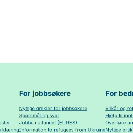
For jobbsøkere
For bedr
Nyttige artikler for jobbsøkere
Vilkår og ret
Spørsmål og svar
Hjelp til inn
sler
Jobbe i utlandet (EURES)
Overføre a
erklæring
Information to refugees from Ukraine
Nyttige artik