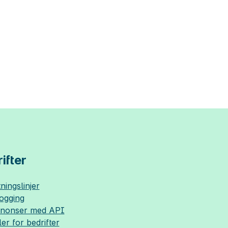
ifter
ningslinjer
logging
nnonser med API
ler for bedrifter