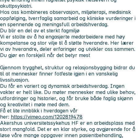
akuttpsykiatri.
Hos oss kombineres observasjon, miljøterapi, medisinsk
oppfølging, tverrfaglig samarbeid og kliniske vurderinger i
en spennende og meningsfull arbeidshverdag.
Du blir en del av et sterkt fagmiljø
Vi er stolte av å ha engasjerte medarbeidere med høy
kompetanse og stor vilje til å støtte hverandre. Her lærer
vi av hverandre, deler erfaringer og utvikler oss sammen.
Du gjør en forskjell når det betyr mest
Gjennom trygghet, struktur og relasjonsbygging bidrar du
til at mennesker finner fotfeste igjen i en vanskelig
livssituasjon.
Du får en variert og dynamisk arbeidshverdag. Ingen
vakter er helt like. Du møter mennesker med ulike behov,
utfordringer og historier, og får bruke både faglig skjønn
og kreativitet i møte med dem.
Få et lite innblikk i hverdagen vår
her:
https://vimeo.com/1202819478
Akershus universitetssykehus HF er en arbeidsplass med
stort mangfold. Det er en klar styrke, og avgjørende for å
løse våre mange oppgaver innen pasientbehandling,