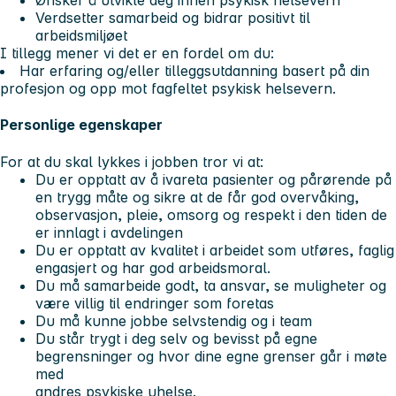
Ønsker å utvikle deg innen psykisk helsevern
Verdsetter samarbeid og bidrar positivt til
arbeidsmiljøet
I tillegg mener vi det er en fordel om du:
Har erfaring og/eller tilleggsutdanning basert på din
profesjon og opp mot fagfeltet psykisk helsevern.
Personlige egenskaper
For at du skal lykkes i jobben tror vi at:
Du er opptatt av å ivareta pasienter og pårørende på
en trygg måte og sikre at de får god overvåking,
observasjon, pleie, omsorg og respekt i den tiden de
er innlagt i avdelingen
Du er opptatt av kvalitet i arbeidet som utføres, faglig
engasjert og har god arbeidsmoral.
Du må samarbeide godt, ta ansvar, se muligheter og
være villig til endringer som foretas
Du må kunne jobbe selvstendig og i team
Du står trygt i deg selv og bevisst på egne
begrensninger og hvor dine egne grenser går i møte
med
andres psykiske uhelse.