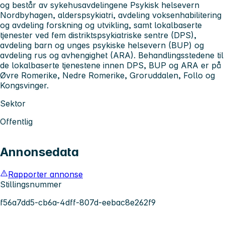
og består av sykehusavdelingene Psykisk helsevern
Nordbyhagen, alderspsykiatri, avdeling voksenhabilitering
og avdeling forskning og utvikling, samt lokalbaserte
tjenester ved fem distriktspsykiatriske sentre (DPS),
avdeling barn og unges psykiske helsevern (BUP) og
avdeling rus og avhengighet (ARA). Behandlingsstedene til
de lokalbaserte tjenestene innen DPS, BUP og ARA er på
Øvre Romerike, Nedre Romerike, Groruddalen, Follo og
Kongsvinger.
Sektor
Offentlig
Annonsedata
Rapporter annonse
Stillingsnummer
f56a7dd5-cb6a-4dff-807d-eebac8e262f9