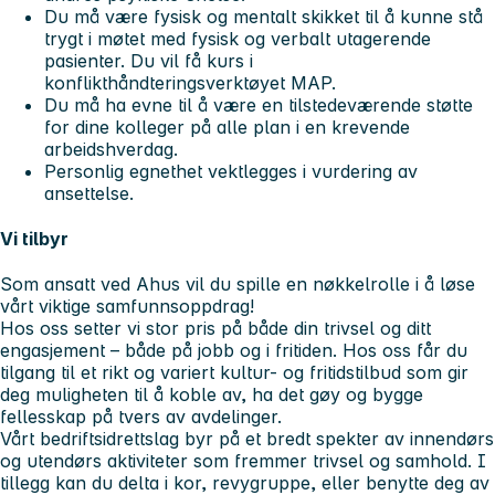
Du må være fysisk og mentalt skikket til å kunne stå
trygt i møtet med fysisk og verbalt utagerende
pasienter. Du vil få kurs i
konflikthåndteringsverktøyet MAP.
Du må ha evne til å være en tilstedeværende støtte
for dine kolleger på alle plan i en krevende
arbeidshverdag.
Personlig egnethet vektlegges i vurdering av
ansettelse.
Vi tilbyr
Som ansatt ved Ahus vil du spille en nøkkelrolle i å løse
vårt viktige samfunnsoppdrag!
Hos oss setter vi stor pris på både din trivsel og ditt
engasjement – både på jobb og i fritiden. Hos oss får du
tilgang til et rikt og variert kultur- og fritidstilbud som gir
deg muligheten til å koble av, ha det gøy og bygge
fellesskap på tvers av avdelinger.
Vårt bedriftsidrettslag byr på et bredt spekter av innendørs
og utendørs aktiviteter som fremmer trivsel og samhold. I
tillegg kan du delta i kor, revygruppe, eller benytte deg av