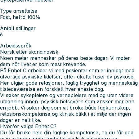
Type ansettelse
Fast, heltid 100%
Antall stillinger
6
Arbeidsspråk
Norsk eller skandinavisk
Noen møter mennesker på deres beste dager. Vi møter
dem når livet er som mest krevende.
På Enhet C arbeider vi med pasienter som er innlagt med
alvorlige psykiske lidelser, ofte i akutte faser av psykose.
Her utgjør gode relasjoner, faglig trygghet og menneskelig
tilstedeværelse en forskjell hver eneste dag.
Vi søker sykepleiere og vernepleiere med og uten videre
utdanning innen psykisk helsevern som ønsker mer enn
en jobb. Vi søker deg som vil bruke både fagkunnskap,
relasjonskompetanse og klinisk blikk i et miljø der ingen
dager er helt like.
Hvorfor velge Enhet C?
Du får bruke hele din faglige kompetanse, og du får god
mye erfaring innen fagfeltet psykisk helsevern og