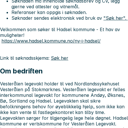
Søknaden må inneholde søknadsbrev og CV, legg
gjerne ved attester og vitnemål.
Referanser kan oppgis i søknaden.
Søknader sendes elektronisk ved bruk av
"Søk her".
Velkommen som søker til Hadsel kommune - Et hav av
muligheter!
https://www.hadsel.kommune.no/ny-i-hadsel/
Link til søknadsskjema:
Søk her
Om bedriften
Vesterålen legevakt holder til ved Nordlandssykehuset
Vesterålen på Stokmarknes. Vesterålen legevakt er felles
interkommunal legevakt for kommunene Andøy, Øksnes,
Bø, Sortland og Hadsel. Legevakten skal sikre
befolkningens behov for øyeblikkelig hjelp, som ikke kan
ikke kan vente til fastlegekontoret kan tilby time.
Legevakten sørger for tilgjengelig lege hele døgnet. Hadsel
kommune er vertskommune for Vesterålen Legevakt.