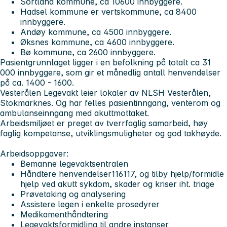
Sortland kommune, ca 10600 innbyggere.
Hadsel kommune er vertskommune, ca 8400
innbyggere.
Andøy kommune, ca 4500 innbyggere.
Øksnes kommune, ca 4600 innbyggere.
Bø kommune, ca 2600 innbyggere.
Pasientgrunnlaget ligger i en befolkning på totalt ca 31
000 innbyggere, som gir et månedlig antall henvendelser
på ca. 1400 - 1600.
Vesterålen Legevakt leier lokaler av NLSH Vesterålen,
Stokmarknes. Og har felles pasientinngang, venterom og
ambulanseinngang med akuttmottaket.
Arbeidsmiljøet er preget av tverrfaglig samarbeid, høy
faglig kompetanse, utviklingsmuligheter og god takhøyde.
Arbeidsoppgaver:
Bemanne legevaktsentralen
Håndtere henvendelser116117, og tilby hjelp/formidle
hjelp ved akutt sykdom, skader og kriser iht. triage
Prøvetaking og analysering
Assistere legen i enkelte prosedyrer
Medikamenthåndtering
Legevaktsformidling til andre instanser