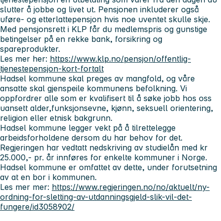
slutter å jobbe og livet ut. Pensjonen inkluderer også
uføre- og etterlattepensjon hvis noe uventet skulle skje.
Med pensjonsrett i KLP får du medlemspris og gunstige
betingelser på en rekke bank, forsikring og
spareprodukter.
Les mer her:
https://www.klp.no/pensjon/offentlig-
tjenestepensjon-kort-fortalt
Hadsel kommune skal preges av mangfold, og våre
ansatte skal gjenspeile kommunens befolkning. Vi
oppfordrer alle som er kvalifisert til å søke jobb hos oss
uansett alder,funksjonsevne, kjønn, seksuell orientering,
religion eller etnisk bakgrunn.
Hadsel kommune legger vekt på å tilrettelegge
arbeidsforholdene dersom du har behov for det.
Regjeringen har vedtatt nedskriving av studielån med kr
25.000,- pr. år innføres for enkelte kommuner i Norge.
Hadsel kommune er omfattet av dette, under forutsetning
av at en bor i kommunen.
Les mer mer:
https://www.regjeringen.no/no/aktuelt/ny-
ordning-for-sletting-av-utdanningsgjeld-slik-vil-det-
fungere/id3058902/