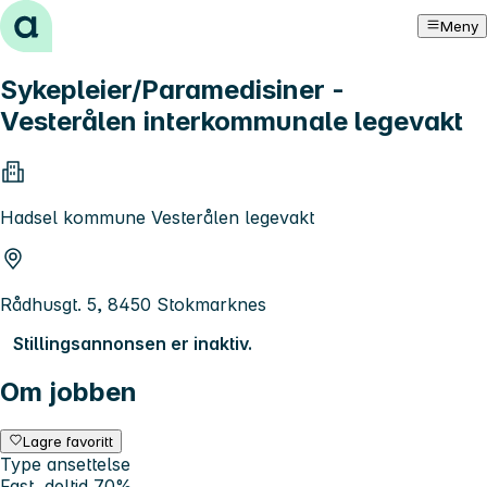
Hopp til innhold
Meny
Sykepleier/Paramedisiner -
Vesterålen interkommunale legevakt
Hadsel kommune Vesterålen legevakt
Rådhusgt. 5, 8450 Stokmarknes
Stillingsannonsen er inaktiv.
Om jobben
Lagre favoritt
Type ansettelse
Fast, deltid 70%