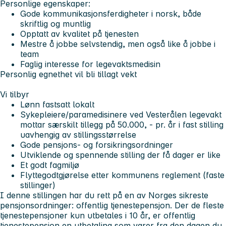
Personlige egenskaper:
Gode kommunikasjonsferdigheter i norsk, både
skriftlig og muntlig
Opptatt av kvalitet på tjenesten
Mestre å jobbe selvstendig, men også like å jobbe i
team
Faglig interesse for legevaktsmedisin
Personlig egnethet vil bli tillagt vekt
Vi tilbyr
Lønn fastsatt lokalt
Sykepleiere/paramedisinere ved Vesterålen legevakt
mottar særskilt tillegg på 50.000, - pr. år i fast stilling
uavhengig av stillingsstørrelse
Gode pensjons- og forsikringsordninger
Utviklende og spennende stilling der få dager er like
Et godt fagmiljø
Flyttegodtgjørelse etter kommunens reglement (faste
stillinger)
I denne stillingen har du rett på en av Norges sikreste
pensjonsordninger: offentlig tjenestepensjon. Der de fleste
tjenestepensjoner kun utbetales i 10 år, er offentlig
tjenestepensjon en utbetaling som varer fra den dagen du