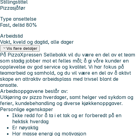
Stillingstittel
Pizzasjåfør
Type ansettelse
Fast, deltid 80%
Arbeidstid
Vakt, kveld og dagtid, alle dager
Vis flere detaljer
På PizzaXpressen Sellebakk vil du være en del av et team
som stadig jobber mot et felles mål; å gi våre kunder en
opplevelse av god service og kvalitet. Vi har fokus på
teamarbeid og samhold, og du vil være en del av å aktivt
skape en attraktiv arbeidsplass med trivsel blant de
ansatte.
Arbeidsoppgavene består av:
Utkjøring av pizza hverdager, samt helger ved sykdom og
ferier, kundebehandling og diverse kjøkkenoppgaver.
Personlige egenskaper
Ikke redd for å ta i et tak og er forberedt på en
hektisk hverdag
Er nøyaktig
Har masse energi og motivasjon