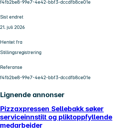
f4fb2be8-99e7-4e42-bbf3-dccdfb8ce01e
Sist endret
21. juli 2026
Hentet fra
Stillingsregistrering
Referanse
f4fb2be8-99e7-4e42-bbf3-dccdfb8ce01e
Lignende annonser
Pizzaxpressen Sellebakk søker
serviceinnstilt og pliktoppfyllende
medarbeider