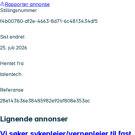
Rapporter annonse
Stillingsnummer
f4b00780-df2e-4663-8d71-6c4813434df5
Sist endret
25. juli 2026
Hentet fra
talentech
Referanse
28e143b36e38485982e92af808e353ac
Lignende annonser
Vi søker sykepleier/vernepleier til fast