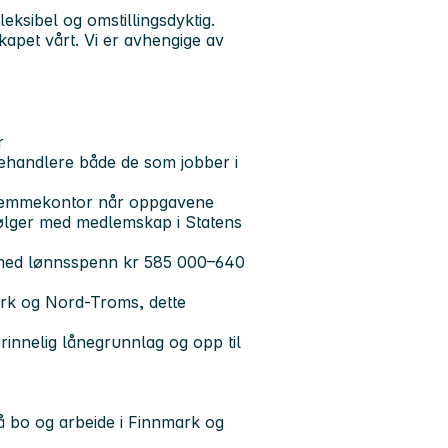
eksibel og omstillingsdyktig.
skapet vårt. Vi er avhengige av
r
behandlere både de som jobber i
r hjemmekontor når oppgavene
m følger med medlemskap i Statens
) med lønnsspenn kr 585 000–640
mark og Nord-Troms, dette
rinnelig lånegrunnlag og opp til
 bo og arbeide i Finnmark og