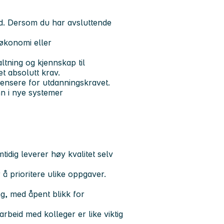
ad. Dersom du har avsluttende
 økonomi eller
ltning og kjennskap til
et absolutt krav.
mpensere for utdanningskravet.
nn i nye systemer
tidig leverer høy kvalitet selv
 å prioritere ulike oppgaver.
ng, med åpent blikk for
beid med kolleger er like viktig