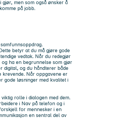
i gjør, men som også ønsker å
å komme på jobb.
avs samfunnsoppdrag.
tte betyr at du må gjøre gode
stendige vedtak. Når du redegjør
te og ha en begrunnelse som gjør
r digital, og du håndterer både
re krevende. Når oppgavene er
er gode løsninger med kvalitet i
 viktig rolle i dialogen med dem.
beidere i Nav på telefon og i
forskjell for mennesker i en
ommunikasjon en sentral del av