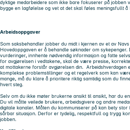
dyktige medarbeidere som ikke bare fokuserer på jobben v
bygge en lagfølelse og vet at det skal føles meningsfullt 
Arbeidsoppgaver
Som saksbehandler jobber du midt i kjernen av et av N
Hovedoppgaven er å behandle søknader om sykepenger. De
vurderinger, innhente nødvendig informasjon og fatte selv
for avgjørelsen i vedtakene, skal de være presise, korrek
at mottakerne forstår avgjørelsen din. Arbeidshverdagen e
komplekse problemstillinger og et regelverk som kan væ
mange, må du klare å prioritere riktig samtidig som du finn
hvert steg.
Selv om du ikke møter brukerne ansikt til ansikt, har du en
Du vil måtte veilede brukere, arbeidsgivere og andre medar
digitale kanaler. Måten du kommuniserer på kan bety stor 
sårbar situasjon. Derfor er tydelig, respektfull og trygg k
jobben.