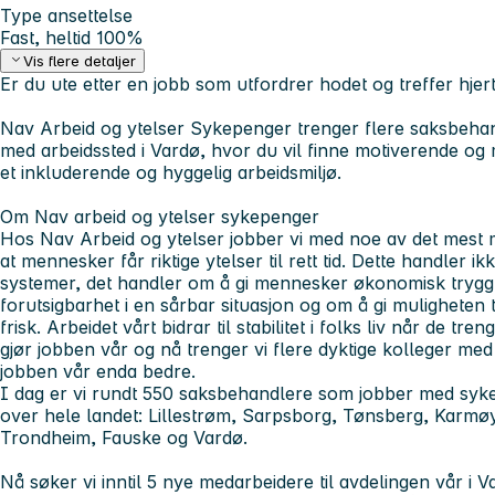
Type ansettelse
Fast, heltid 100%
Vis flere detaljer
Er du ute etter en jobb som utfordrer hodet og treffer hje
Nav Arbeid og ytelser Sykepenger trenger flere saksbeha
med arbeidssted i Vardø, hvor du vil finne motiverende og
et inkluderende og hyggelig arbeidsmiljø.
Om Nav arbeid og ytelser sykepenger
Hos Nav Arbeid og ytelser jobber vi med noe av det mest m
at mennesker får riktige ytelser til rett tid. Dette handler 
systemer, det handler om å gi mennesker økonomisk tryggh
forutsigbarhet i en sårbar situasjon og om å gi muligheten t
frisk. Arbeidet vårt bidrar til stabilitet i folks liv når de tr
gjør jobben vår og nå trenger vi flere dyktige kolleger med 
jobben vår enda bedre.
I dag er vi rundt 550 saksbehandlere som jobber med syke
over hele landet: Lillestrøm, Sarpsborg, Tønsberg, Karmøy
Trondheim, Fauske og Vardø.
Nå søker vi inntil 5 nye medarbeidere til avdelingen vår i V