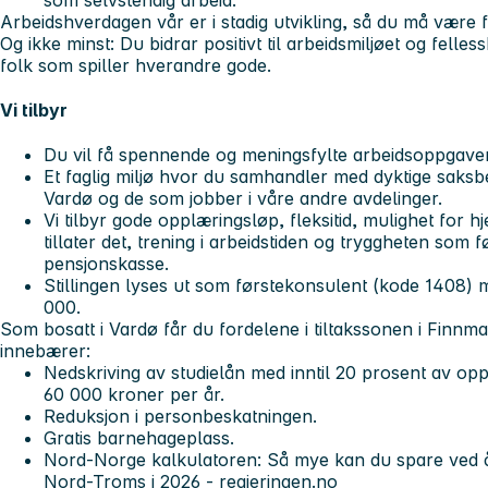
Arbeidshverdagen vår er i stadig utvikling, så du må være fl
Og ikke minst: Du bidrar positivt til arbeidsmiljøet og felles
folk som spiller hverandre gode.
Vi tilbyr
Du vil få spennende og meningsfylte arbeidsoppgave
Et faglig miljø hvor du samhandler med dyktige saks
Vardø og de som jobber i våre andre avdelinger.
Vi tilbyr gode opplæringsløp, fleksitid, mulighet fo
tillater det, trening i arbeidstiden og tryggheten so
pensjonskasse.
Stillingen lyses ut som førstekonsulent (kode 1408
000.
Som bosatt i Vardø får du fordelene i tiltakssonen i Finn
innebærer:
Nedskriving av studielån med inntil 20 prosent av opp
60 000 kroner per år.
Reduksjon i personbeskatningen.
Gratis barnehageplass.
Nord-Norge kalkulatoren: Så mye kan du spare ved å
Nord-Troms i 2026 - regjeringen.no