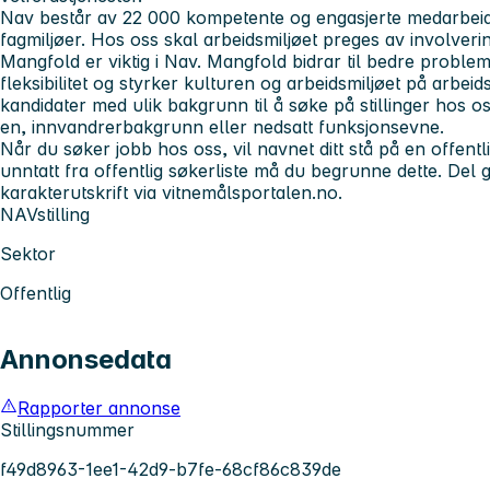
Nav består av 22 000 kompetente og engasjerte medarbeider
fagmiljøer. Hos oss skal arbeidsmiljøet preges av involvering
Mangfold er viktig i Nav. Mangfold bidrar til bedre probleml
fleksibilitet og styrker kulturen og arbeidsmiljøet på arbei
kandidater med ulik bakgrunn til å søke på stillinger hos os
en, innvandrerbakgrunn eller nedsatt funksjonsevne.
Når du søker jobb hos oss, vil navnet ditt stå på en offentli
unntatt fra offentlig søkerliste må du begrunne dette. Del gj
karakterutskrift via vitnemålsportalen.no.
NAVstilling
Sektor
Offentlig
Annonsedata
Rapporter annonse
Stillingsnummer
f49d8963-1ee1-42d9-b7fe-68cf86c839de