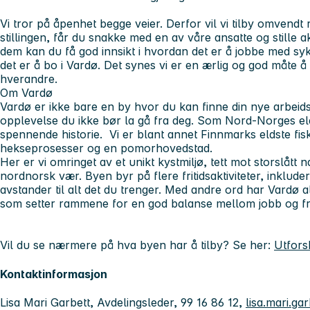
Vi tror på åpenhet begge veier. Derfor vil vi tilby omvendt 
stillingen, får du snakke med en av våre ansatte og stille 
dem kan du få god innsikt i hvordan det er å jobbe med s
det er å bo i Vardø. Det synes vi er en ærlig og god måte å
hverandre.
Om Vardø
Vardø er ikke bare en by hvor du kan finne din nye arbeids
opplevelse du ikke bør la gå fra deg. Som Nord-Norges eld
spennende historie. Vi er blant annet Finnmarks eldste fis
hekseprosesser og en pomorhovedstad.
Her er vi omringet av et unikt kystmiljø, tett mot storslått n
nordnorsk vær. Byen byr på flere fritidsaktiviteter, inklu
avstander til alt det du trenger. Med andre ord har Vardø a
som setter rammene for en god balanse mellom jobb og fri
Vil du se nærmere på hva byen har å tilby? Se her:
Utfors
Kontaktinformasjon
Lisa Mari Garbett, Avdelingsleder, 99 16 86 12,
lisa.mari.ga