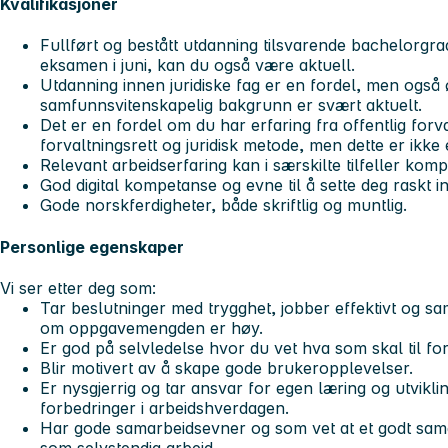
Kvalifikasjoner
Fullført og bestått utdanning tilsvarende bachelorgr
eksamen i juni, kan du også være aktuell.
Utdanning innen juridiske fag er en fordel, men også
samfunnsvitenskapelig bakgrunn er svært aktuelt.
Det er en fordel om du har erfaring fra offentlig forva
forvaltningsrett og juridisk metode, men dette er ikke 
Relevant arbeidserfaring kan i særskilte tilfeller ko
God digital kompetanse og evne til å sette deg raskt i
Gode norskferdigheter, både skriftlig og muntlig.
Personlige egenskaper
Vi ser etter deg som:
Tar beslutninger med trygghet, jobber effektivt og sam
om oppgavemengden er høy.
Er god på selvledelse hvor du vet hva som skal til for
Blir motivert av å skape gode brukeropplevelser.
Er nysgjerrig og tar ansvar for egen læring og utvikli
forbedringer i arbeidshverdagen.
Har gode samarbeidsevner og som vet at et godt samar
som selvstendig arbeid.