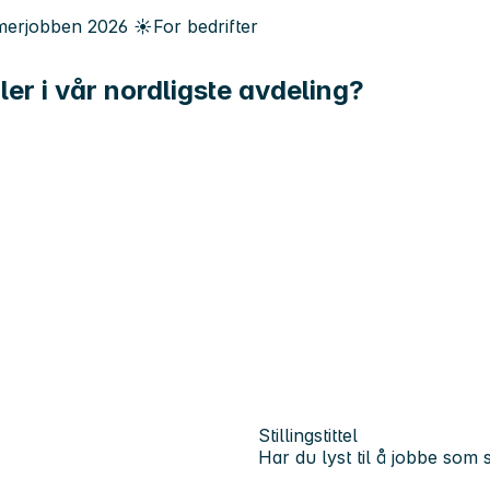
erjobben
2026
☀️
For bedrifter
er i vår nordligste avdeling?
Stillingstittel
Har du lyst til å jobbe som 