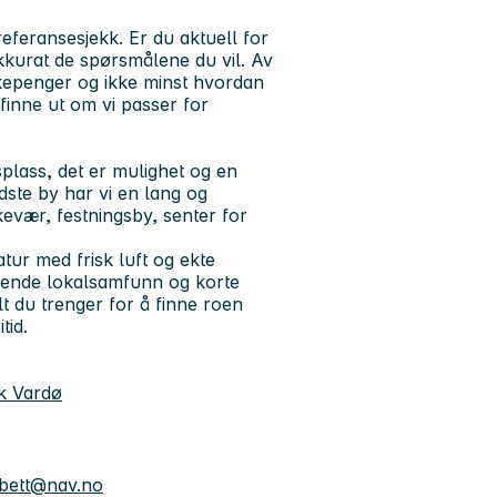
referansesjekk. Er du aktuell for
akkurat de spørsmålene du vil. Av
ykepenger og ikke minst hvordan
 finne ut om vi passer for
plass, det er mulighet og en
ste by har vi en lang og
kevær, festningsby, senter for
atur med frisk luft og ekte
derende lokalsamfunn og korte
lt du trenger for å finne roen
tid.
k Vardø
rbett@nav.no