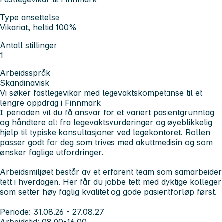
Type ansettelse
Vikariat, heltid 100%
Antall stillinger
1
Arbeidsspråk
Skandinavisk
Vi søker fastlegevikar med legevaktskompetanse til et
lengre oppdrag i Finnmark
I perioden vil du få ansvar for et variert pasientgrunnlag
og håndtere alt fra legevaktsvurderinger og øyeblikkelig
hjelp til typiske konsultasjoner ved legekontoret. Rollen
passer godt for deg som trives med akuttmedisin og som
ønsker faglige utfordringer.
Arbeidsmiljøet består av et erfarent team som samarbeider
tett i hverdagen. Her får du jobbe tett med dyktige kolleger
som setter høy faglig kvalitet og gode pasientforløp først.
Periode:
31.08.26 - 27.08.27
Arbeidstid
: 08.00-16.00