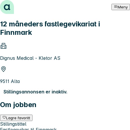
Hopp til innhold
Meny
12 måneders fastlegevikariat i
Finnmark
Dignus Medical - Kletor AS
9511 Alta
Stillingsannonsen er inaktiv.
Om jobben
Lagre favoritt
Stillingstittel
Fastlegevikar til Finnmark