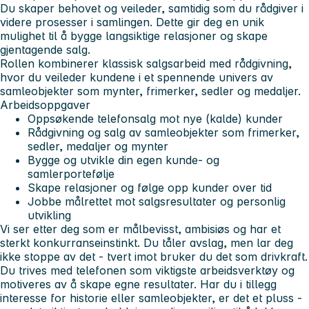
Du skaper behovet og veileder, samtidig som du rådgiver i
videre prosesser i samlingen. Dette gir deg en unik
mulighet til å bygge langsiktige relasjoner og skape
gjentagende salg.
Rollen kombinerer klassisk salgsarbeid med rådgivning,
hvor du veileder kundene i et spennende univers av
samleobjekter som mynter, frimerker, sedler og medaljer.
Arbeidsoppgaver
Oppsøkende telefonsalg mot nye (kalde) kunder
Rådgivning og salg av samleobjekter som frimerker,
sedler, medaljer og mynter
Bygge og utvikle din egen kunde- og
samlerportefølje
Skape relasjoner og følge opp kunder over tid
Jobbe målrettet mot salgsresultater og personlig
utvikling
Vi ser etter deg som er målbevisst, ambisiøs og har et
sterkt konkurranseinstinkt. Du tåler avslag, men lar deg
ikke stoppe av det - tvert imot bruker du det som drivkraft.
Du trives med telefonen som viktigste arbeidsverktøy og
motiveres av å skape egne resultater. Har du i tillegg
interesse for historie eller samleobjekter, er det et pluss -