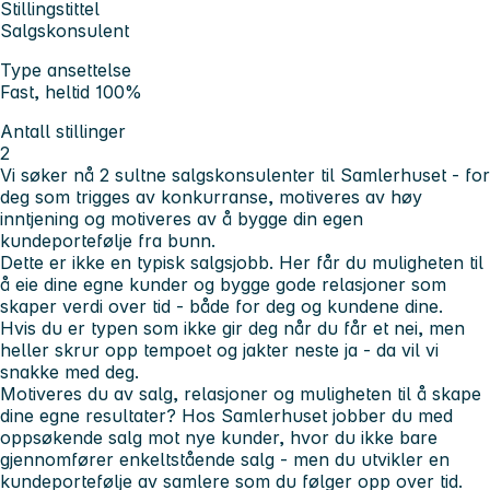
Stillingstittel
Salgskonsulent
Type ansettelse
Fast, heltid 100%
Antall stillinger
2
Vi søker nå 2 sultne salgskonsulenter til Samlerhuset - for
deg som trigges av konkurranse, motiveres av høy
inntjening og motiveres av å bygge din egen
kundeportefølje fra bunn.
Dette er ikke en typisk salgsjobb. Her får du muligheten til
å eie dine egne kunder og bygge gode relasjoner som
skaper verdi over tid - både for deg og kundene dine.
Hvis du er typen som ikke gir deg når du får et nei, men
heller skrur opp tempoet og jakter neste ja - da vil vi
snakke med deg.
Motiveres du av salg, relasjoner og muligheten til å skape
dine egne resultater? Hos Samlerhuset jobber du med
oppsøkende salg mot nye kunder, hvor du ikke bare
gjennomfører enkeltstående salg - men du utvikler en
kundeportefølje av samlere som du følger opp over tid.