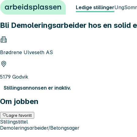
Hopp til innhold
Ledige stillinger
Ung
Somm
Bli Demoleringsarbeider hos en solid 
Brødrene Ulveseth AS
5179 Godvik
Stillingsannonsen er inaktiv.
Om jobben
Lagre favoritt
Stillingstittel
Demoleringsarbeider/Betongsager