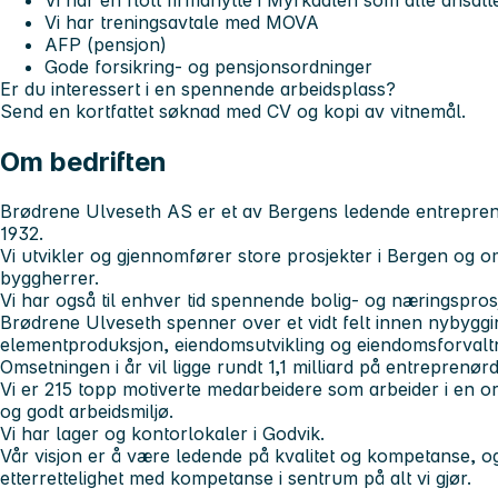
Vi har en flott firmahytte i Myrkdalen som alle ansat
Vi har treningsavtale med MOVA
AFP (pensjon)
Gode forsikring- og pensjonsordninger
Er du interessert i en spennende arbeidsplass?
Send en kortfattet søknad med CV og kopi av vitnemål.
Om bedriften
Brødrene Ulveseth AS er et av Bergens ledende entreprenør
1932.
Vi utvikler og gjennomfører store prosjekter i Bergen og om
byggherrer.
Vi har også til enhver tid spennende bolig- og næringsprosj
Brødrene Ulveseth spenner over et vidt felt innen nybygging
elementproduksjon, eiendomsutvikling og eiendomsforvaltn
Omsetningen i år vil ligge rundt 1,1 milliard på entreprenørd
Vi er 215 topp motiverte medarbeidere som arbeider i en or
og godt arbeidsmiljø.
Vi har lager og kontorlokaler i Godvik.
Vår visjon er å være ledende på kvalitet og kompetanse, og
etterrettelighet med kompetanse i sentrum på alt vi gjør.