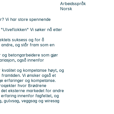
Arbeidsspråk
Norsk
ør? Vi har store spennende
v "Ulveflokken" Vi søker nå etter
ektets suksess og for å
r andre, og står fram som en
 og betongarbeidere som gjør
variasjon, også innenfor
er kvalitet og kompetanse høyt, og
 framtiden. Vi ønsker også et
ige erfaringer og kompetanse.
prosjekter hvor Brødrene
i det eksterne markedet for andre
erfaring innenfor fagfeltet, og
g, gulvsag, veggsag og wiresag