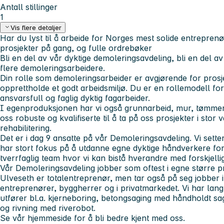
Antall stillinger
1
Vis flere detaljer
Har du lyst til å arbeide for Norges mest solide entrepren
prosjekter på gang, og fulle ordrebøker
Bli en del av vår dyktige demoleringsavdeling, bli en del a
flere demoleringsarbeidere.
Din rolle som demoleringsarbeider er avgjørende for prosj
opprettholde et godt arbeidsmiljø. Du er en rollemodell fo
ansvarsfull og faglig dyktig fagarbeider.
I egenproduksjonen har vi også grunnarbeid, mur, tømmer
oss robuste og kvalifiserte til å ta på oss prosjekter i stor 
rehabilitering.
Det er i dag 9 ansatte på vår Demoleringsavdeling. Vi sett
har stort fokus på å utdanne egne dyktige håndverkere for
tverrfaglig team hvor vi kan bistå hverandre med forskjell
Vår Demoleringsavdeling jobber som oftest i egne større 
Ulveseth er totalentreprenør, men tar også på seg jobber 
entreprenører, byggherrer og i privatmarkedet. Vi har lang 
utfører bl.a. kjerneboring, betongsaging med håndholdt sa
og rivning med riverobot.
Se vår hjemmeside for å bli bedre kjent med oss.