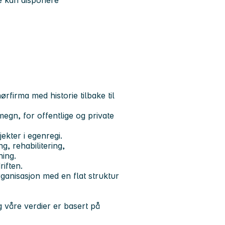
te kan disponere
firma med historie tilbake til
egn, for offentlige og private
ekter i egenregi.
, rehabilitering,
ing.
riften.
ganisasjon med en flat struktur
 våre verdier er basert på