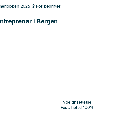
erjobben
2026
☀️
For bedrifter
entreprenør i Bergen
Type ansettelse
Fast, heltid 100%