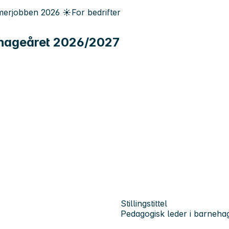
erjobben
2026
☀️
For bedrifter
ehageåret 2026/2027
Stillingstittel
Pedagogisk leder i barneha