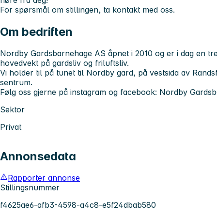
høre fra deg!
For spørsmål om stillingen, ta kontakt med oss.
Om bedriften
Nordby Gardsbarnehage AS åpnet i 2010 og er i dag en t
hovedvekt på gardsliv og friluftsliv.
Vi holder til på tunet til Nordby gard, på vestsida av Rand
sentrum.
Følg oss gjerne på instagram og facebook: Nordby Gards
Sektor
Privat
Annonsedata
Rapporter annonse
Stillingsnummer
f4625ae6-afb3-4598-a4c8-e5f24dbab580