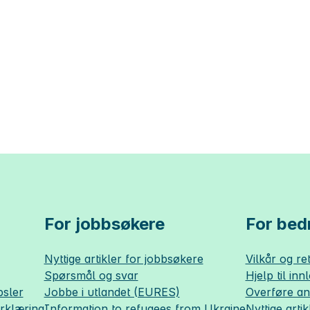
For jobbsøkere
For bedr
Nyttige artikler for jobbsøkere
Vilkår og ret
Spørsmål og svar
Hjelp til inn
sler
Jobbe i utlandet (EURES)
Overføre a
erklæring
Information to refugees from Ukraine
Nyttige artik