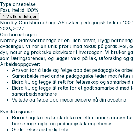
Type ansettelse
Fast, heltid 100%
Vis flere detaljer
Nordby Gardsbarnehage AS søker pedagogisk leder i 100 
2026/2027.
Om barnehagen:
Nordby Gardsbarnehage er en liten privat, trygg barneha
avdelinger. Vi har en unik profil med fokus på gardslivet, 
dyr, natur og praktiske aktiviteter i hverdagen. Vi bruker g
som læringsarenaer, og legger vekt på lek, utforsking og g
Arbeidsoppgaver:
Ansvar for å lede og følge opp det pedagogiske arbei
Samarbeide med andre pedagogiske leder mot felles
Bidra til, og legge til rett for fellesskap og samarbe
Bidra til, og legge til rette for et godt samarbeid med
samarbeidspartnere
Veilede og følge opp medarbeidere på din avdeling
Kvalifikasjoner:
Barnehagelærer/førskolelærer eller annen annen hø
barnehagefaglig og pedagogisk kompetanse
Gode relasjonsferdigheter