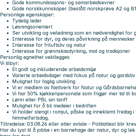
Gode kommunikasjons- og samarbeidsevner
Gode norskkunnskaper (bestått norskprøve A2 og B1
Personlige egenskaper:
Tydelig leder
Løsningsorientert
Ser utvikling og veiledning som en nødvendighet for g
Interesse for dyr, og deres påvirkning på mennesker
Interesse for friluftsliv og natur
Interesse for grønnskasdyrking, mat og tradisjoner
Personlig egnethet vektlegges
Vi tilbyr:
Et godt og inkluderende arbeidsmiljø
Varierte arbeidsdager med fokus på natur og gardsliv
Mulighet for faglig utvikling
Vi er medlem av Nettverk for Natur og Gårdsbarneh
Vi har 50% kjøkkenpersonale som frigjør mer tid til b
Lønn etter PBL sin tariff
Mulighet for å bli medeier i bedriften
Vi holder stengt i romjul, påske og inneklemt fredag i 
himmelfartsdag.
Tiltredelse:
03.08.26 eller etter avtale - Politiattest blir krev
Har du lyst til å jobbe i en barnehage der natur, dyr og lek 