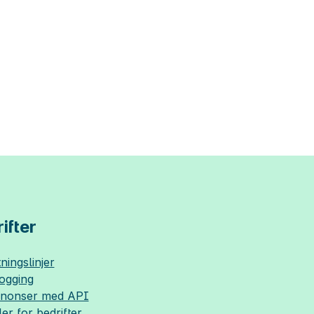
ifter
ningslinjer
logging
nnonser med API
ler for bedrifter