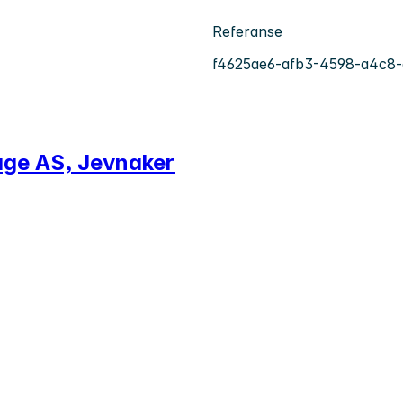
Referanse
f4625ae6-afb3-4598-a4c8
hage AS, Jevnaker