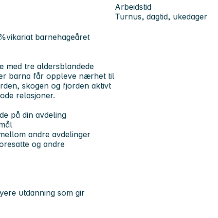
Arbeidstid
Turnus, dagtid, ukedager
%vikariat barnehageåret
ge med tre aldersblandede
der barna får oppleve nærhet til
arden, skogen og fjorden aktivt
ode relasjoner.
de på din avdeling
 mål
id mellom andre avdelinger
 foresatte og andre
yere utdanning som gir