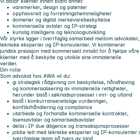
Vi bistår klienter innen blant annet:
varemerker, design og patenter
opphavsrett og forretningshemmeligheter
domener og digital merkevarebeskyttelse
kommersielle avtaler og IP-strategi
kunstig intelligens og teknologiutvikling
Vår styrke ligger i tverrfaglig samarbeid mellom advokater,
tekniske eksperter og IP-konsulenter. Vi kombinerer
juridisk presisjon med kommersiell innsikt for å hjelpe våre
klienter med å beskytte og utvikle sine immaterielle
verdier.
Din rolle
Som advokat hos AWA vil du:
gi strategisk rådgivning om beskyttelse, håndheving
og kommersialisering av immaterielle rettigheter,
herunder bistå i søknadsprosesser i inn- og utland
bistå i konkurranserettslige vurderinger,
konflikthåndtering og compliance
utarbeide og forhandle kommersielle kontrakter,
lisensavtaler og samarbeidsavtaler
delta i IP due diligence og transaksjonsprosesser
jobbe tett med tekniske eksperter og IP-konsulenter i
tverrfaglige team på tvers av land