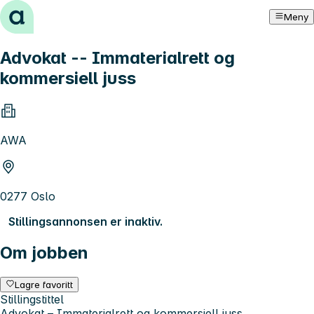
Hopp til innhold
Meny
Advokat -- Immaterialrett og
kommersiell juss
AWA
0277 Oslo
Stillingsannonsen er inaktiv.
Om jobben
Lagre favoritt
Stillingstittel
Advokat – Immaterialrett og kommersiell juss