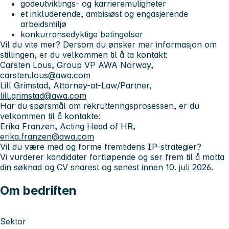
godeutviklings- og karrieremuligheter
et inkluderende, ambisiøst og engasjerende
arbeidsmiljø
konkurransedyktige betingelser
Vil du vite mer?
Dersom du ønsker mer informasjon om
stillingen, er du velkommen til å ta kontakt:
Carsten Lous, Group VP AWA Norway,
carsten.lous@awa.com
Lill Grimstad, Attorney-at-Law/Partner,
lill.grimstad@awa.com
Har du spørsmål om rekrutteringsprosessen, er du
velkommen til å kontakte:
Erika Franzen, Acting Head of HR,
erika.franzen@awa.com
Vil du være med og forme fremtidens IP-strategier?
Vi vurderer kandidater fortløpende og ser frem til å motta
din søknad og CV snarest og senest innen 10. juli 2026.
Om bedriften
Sektor