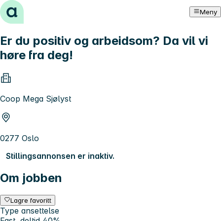
Hopp til innhold
Meny
Er du positiv og arbeidsom? Da vil vi
høre fra deg!
Coop Mega Sjølyst
0277 Oslo
Stillingsannonsen er inaktiv.
Om jobben
Lagre favoritt
Type ansettelse
Fast, deltid 40%