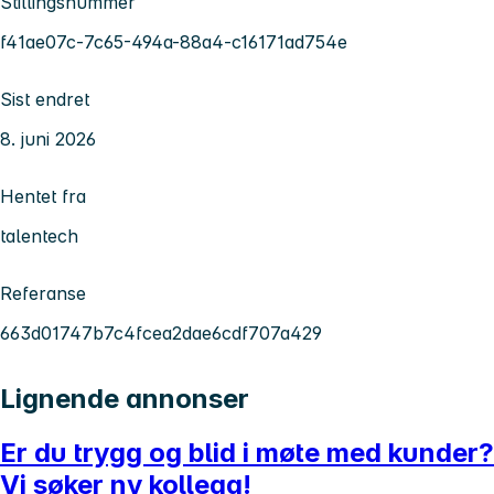
Stillingsnummer
f41ae07c-7c65-494a-88a4-c16171ad754e
Sist endret
8. juni 2026
Hentet fra
talentech
Referanse
663d01747b7c4fcea2dae6cdf707a429
Lignende annonser
Er du trygg og blid i møte med kunder?
Vi søker ny kollega!