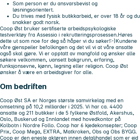
Som person er du ansvarsbevist og
løsningsorientert.
Du trives med fysisk butikkarbeid, er over 18 år og du
snakker godt norsk.
Coop Øst bruker sertifiserte arbeidspsykologiske
testverktøy fra Assessio i rekrutteringsprosessen.
Høres
dette ut som noe for deg så håper vi du søker!:-)
Kundene
våre gjenspeiler befolkingen og det vil vi at våre ansatte
også skal gjøre. Vi er opptatt av mangfold og ønsker alle
søkere velkommen, uansett bakgrunn, erfaring,
funksjonsevne, kjønn, legning eller religion. Coop Øst
ønsker å være en arbeidsgiver for alle.
Om bedriften
Coop Øst SA er Norges største samvirkelag med en
omsetning på 10,2 milliarder i 2025. Vi har ca. 4400
ansatte og 211 butikker i de 5 fylkene Østfold, Akershus,
Oslo, Buskerud og Innlandet med hovedkontor på
Kolbotn i Nordre Follo. Coop har 6 kjedekonsepter; Coop
Prix, Coop Mega, EXTRA, Matkroken, Obs og Obs BYGG.
Coop er den eneste aktøren innen detaljhandel som er eid