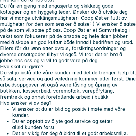
Du får en gjeng med engasjerte og skikkelig gode
kollegaer og en hyggelig leder. Ønsker du å utvikle deg
har vi mange utviklingsmuligheter- Coop Øst er fullt av
muligheter for den som ønsker å satse:-) Vi ønsker å satse
på de som vil satse på oss. Coop Øst er et Samvirkelag i
vekst som fokuserer på de ansatte og hele tiden jobber
med å skape en god kultur både innad i bedriften og utad.
Ellers får du lønn etter avtale, forsikringsordninger og
diverse ansattgoder tilbyr vi også. Vi tror det er bra å
jobbe hos oss og vi vil ta godt vare på deg.
Hva skal du gjøre?
Du vil jo bistå alle våre kunder med det de trenger hjelp til,
så salg, service og god veiledning kommer aller først. Dine
arbeidsoppgaver vil også være låsing og åpning av
butikken, kassearbeid, varemottak, varepåfylling,
fremtrekk og annet forefallende arbeid i butikk
Hva ønsker vi av deg?
Vi ønsker at du er blid og positiv i møte med våre
kunder.
Du er opptatt av å yte god service og setter
alltid
kunden først.
Det er viktig for deg å bidra til et godt arbeidsmiljø.