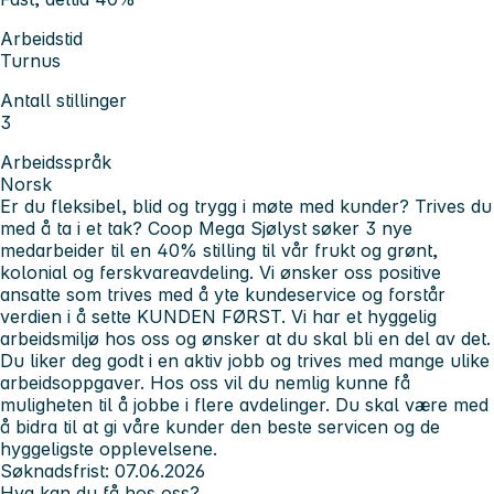
Arbeidstid
Turnus
Antall stillinger
3
Arbeidsspråk
Norsk
Er du fleksibel, blid og trygg i møte med kunder? Trives du
med å ta i et tak?
Coop Mega Sjølyst
søker 3 nye
medarbeider til en
40% stilling
til vår frukt og grønt,
kolonial og ferskvareavdeling. Vi ønsker oss positive
ansatte som trives med å yte kundeservice og forstår
verdien i å sette
KUNDEN FØRST
. Vi har et hyggelig
arbeidsmiljø hos oss og ønsker at du skal bli en del av det.
Du liker deg godt i en aktiv jobb og trives med mange ulike
arbeidsoppgaver. Hos oss vil du nemlig kunne få
muligheten til å jobbe i flere avdelinger. Du skal være med
å bidra til at gi våre kunder den beste servicen og de
hyggeligste opplevelsene.
Søknadsfrist: 07.06.2026
Hva kan du få hos oss?