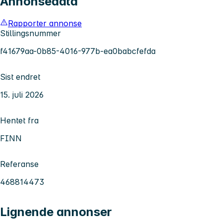
Annonsedata
Rapporter annonse
Stillingsnummer
f41679aa-0b85-4016-977b-ea0babcfefda
Sist endret
15. juli 2026
Hentet fra
FINN
Referanse
468814473
Lignende annonser