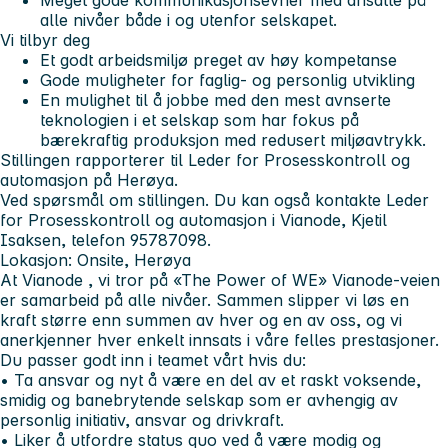
Meget gode kommunikasjonsevner med ansatte på
alle nivåer både i og utenfor selskapet.
Vi tilbyr deg
Et godt arbeidsmiljø preget av høy kompetanse
Gode muligheter for faglig- og personlig utvikling
En mulighet til å jobbe med den mest avnserte
teknologien i et selskap som har fokus på
bærekraftig produksjon med redusert miljøavtrykk.
Stillingen rapporterer til Leder for Prosesskontroll og
automasjon på Herøya.
Ved spørsmål om stillingen. Du kan også kontakte Leder
for Prosesskontroll og automasjon i Vianode, Kjetil
Isaksen, telefon 95787098.
Lokasjon: Onsite, Herøya
At Vianode
, vi tror på
«The Power of WE»
Vianode-veien
er samarbeid på alle nivåer. Sammen slipper vi løs en
kraft større enn summen av hver og en av oss, og vi
anerkjenner hver enkelt innsats i våre felles prestasjoner.
Du passer godt inn i teamet vårt hvis du:
• Ta ansvar og nyt å være en del av et raskt voksende,
smidig og banebrytende selskap som er avhengig av
personlig initiativ, ansvar og drivkraft.
• Liker å utfordre status quo ved å være modig og