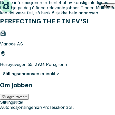
Denne informasjonen er hentet ut av kunstig intelligens
Hopp til innhold
Meny
for å hjelpe deg å finne relevante jobber. I noen få tilfeller
kan det være feil, så husk å sjekke hele annonsen.
PERFECTING THE E IN EV'S!
Vianode AS
Herøyavegen 55, 3936 Porsgrunn
Stillingsannonsen er inaktiv.
Om jobben
Lagre favoritt
Stillingstittel
Automasjonsingeniør/Prosesskontroll