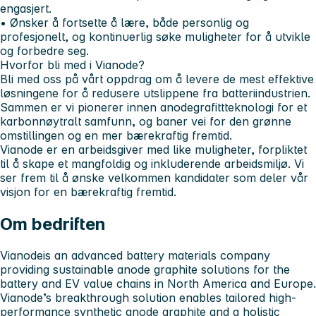
engasjert.
• Ønsker å fortsette å lære, både personlig og
profesjonelt, og kontinuerlig søke muligheter for å utvikle
og forbedre seg.
Hvorfor bli med i Vianode?
Bli med oss på vårt oppdrag om å levere de mest effektive
løsningene for å redusere utslippene fra batteriindustrien.
Sammen er vi pionerer innen anodegrafittteknologi for et
karbonnøytralt samfunn, og baner vei for den grønne
omstillingen og en mer bærekraftig fremtid.
Vianode er en arbeidsgiver med like muligheter
, forpliktet
til å skape et mangfoldig og inkluderende arbeidsmiljø. Vi
ser frem til å ønske velkommen kandidater som deler vår
visjon for en bærekraftig fremtid.
Om bedriften
Vianode
is an advanced battery materials company
providing sustainable anode graphite solutions for the
battery and EV value chains in North America and Europe.
Vianode’s breakthrough solution enables tailored high-
performance synthetic anode graphite and a holistic