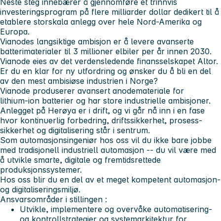
Neste steg innebærer å gjennomføre et trinnvis
investeringsprogram på flere milliarder dollar dedikert til å
etablere storskala anlegg over hele Nord-Amerika og
Europa.
Vianodes langsiktige ambisjon er å levere avanserte
batterimaterialer til 3 millioner elbiler per år innen 2030.
Vianode eies av det verdensledende finansselskapet Altor.
Er du en klar for ny utfordring og ønsker du å bli en del
av den mest ambisiøse industrien i Norge?
Vianode produserer avansert anodemateriale for
lithium‑ion batterier og har store industrielle ambisjoner.
Anlegget på Herøya er i drift, og vi går nå inn i en fase
hvor
kontinuerlig forbedring, driftssikkerhet, prosess-
sikkerhet og digitalisering
står i sentrum.
Som automasjonsingeniør hos oss vil du ikke bare jobbe
med tradisjonell industriell automasjon -- du vil være med
å utvikle
smarte, digitale og fremtidsrettede
produksjonssystemer
.
Hos oss blir du en del av et meget kompetent automasjon-
og digitaliseringsmiljø.
Ansvarsområder i stillingen :
Utvikle, implementere og overvåke automatisering-
og kontrollstrategier og systemarkitektur for