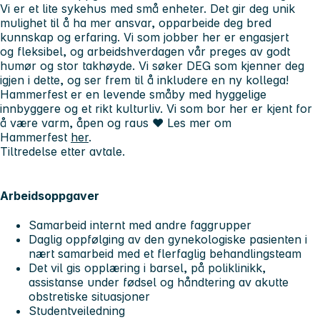
Vi er et lite sykehus med små enheter. Det gir deg
unik
mulighet
til å ha mer ansvar, opparbeide deg
bred
kunnskap
og erfaring. Vi som jobber her er engasjert
og fleksibel, og arbeidshverdagen vår preges av godt
humør og stor takhøyde. Vi søker DEG som kjenner deg
igjen i dette, og ser frem til å inkludere en ny kollega!
Hammerfest er en levende småby med hyggelige
innbyggere og et rikt kulturliv. Vi som bor her er kjent for
å være varm, åpen og raus ♥ Les mer om
Hammerfest
her
.
Tiltredelse etter avtale.
Arbeidsoppgaver
Samarbeid internt med andre faggrupper
Daglig oppfølging av den gynekologiske pasienten i
nært samarbeid med et flerfaglig behandlingsteam
Det vil gis opplæring i barsel, på poliklinikk,
assistanse under fødsel og håndtering av akutte
obstretiske situasjoner
Studentveiledning