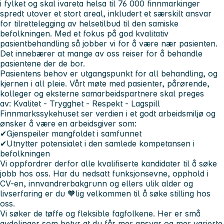
i fylket og skal ivareta helsa til
76 000 finnmarkinger
spredt utover et stort areal, inkludert et særskilt ansvar
for tilrettelegging av helsetilbud til den samiske
befolkningen. Med et fokus på god kvalitativ
pasientbehandling så jobber vi for å være nær pasienten.
Det innebærer at mange av oss reiser for å behandle
pasientene der de bor.
Pasientens behov er utgangspunkt for all behandling, og
kjernen i all pleie. Vårt møte med pasienter, pårørende,
kolleger og eksterne samarbeidspartnere skal preges
av:
Kvalitet - Trygghet - Respekt - Lagspill
Finnmarkssykehuset ser verdien i et godt arbeidsmiljø og
ønsker å være en arbeidsgiver som:
✔Gjenspeiler mangfoldet i samfunnet
✔Utnytter potensialet i den samlede kompetansen i
befolkningen
Vi oppfordrer derfor alle kvalifiserte kandidater til å søke
jobb hos oss. Har du nedsatt funksjonsevne, opphold i
CV-en, innvandrerbakgrunn og ellers ulik alder og
livserfaring er du 🧡lig velkommen til å søke stilling hos
oss.
Vi søker de tøffe og fleksible fagfolkene. Her er små
avdelinger som betyr at du får mer ansvar og mer varierte