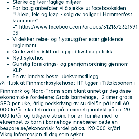
Sterke og tverrfaglige miljøer
For bolig anbefaler vi å sjekke ut facebooksiden
"Utleie, leie og kjøp - salg av boliger i Hammerfest
kommune"
🔗
https://www.facebook.com/groups/3121672321991
35
Vi dekker reise- og flytteutgifter etter gjeldende
reglement
Gode velferdstilbud og god livsfasepolitikk
Nytt sykehus
Gunstig forsikrings- og pensjonsordning gjennom
KLP
En av landets beste ubekvemstillegg
💰 Husk at Finnmarkssykehuset HF ligger i Tiltakssonen i
Finnmark og Nord-Troms som blant annet gir deg disse
økonomiske fordelene: Gratis barnehage, 12 timer gratis
SFO per uke, årlig nedskriving av studielån på inntil 60
000 kr/år, skattefradrag på alminnelig inntekt på ca. 20
000 kr/år og billigere strøm. For en familie med for
eksempel to barn i barnehage innebærer dette en
besparelse/økonomisk fordel på ca. 190 000 kr/år!
Viktig informasjon til deg som søker