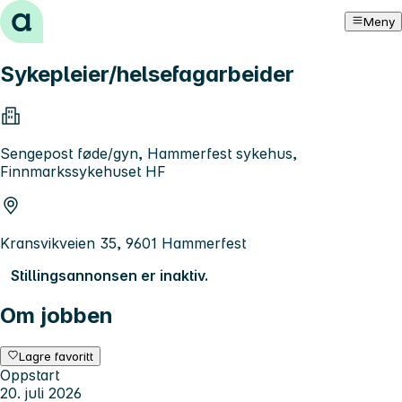
Hopp til innhold
Meny
Sykepleier/helsefagarbeider
Sengepost føde/gyn, Hammerfest sykehus,
Finnmarkssykehuset HF
Kransvikveien 35, 9601 Hammerfest
Stillingsannonsen er inaktiv.
Om jobben
Lagre favoritt
Oppstart
20. juli 2026