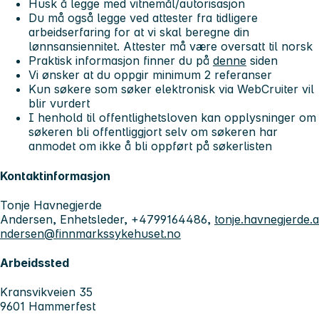
Husk å legge med vitnemål/autorisasjon
Du må også legge ved attester fra tidligere
arbeidserfaring for at vi skal beregne din
lønnsansiennitet. Attester må være oversatt til norsk
Praktisk informasjon finner du på
denne
siden
Vi ønsker at du oppgir minimum 2 referanser
Kun søkere som søker elektronisk via WebCruiter vil
blir vurdert
I henhold til offentlighetsloven kan opplysninger om
søkeren bli offentliggjort selv om søkeren har
anmodet om ikke å bli oppført på søkerlisten
Kontaktinformasjon
Tonje Havnegjerde
Andersen, Enhetsleder, +4799164486,
tonje.havnegjerde.a
ndersen@finnmarkssykehuset.no
Arbeidssted
Kransvikveien 35
9601 Hammerfest