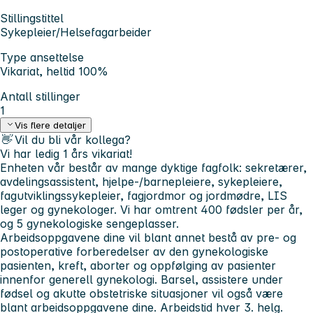
Stillingstittel
Sykepleier/Helsefagarbeider
Type ansettelse
Vikariat, heltid 100%
Antall stillinger
1
Vis flere detaljer
👋 Vil du bli vår kollega?
Vi har ledig 1 års vikariat!
Enheten vår består av mange
dyktige fagfolk
: sekretærer,
avdelingsassistent, hjelpe-/barnepleiere, sykepleiere,
fagutviklingssykepleier, fagjordmor og jordmødre, LIS
leger og gynekologer. Vi har omtrent 400 fødsler per år,
og 5 gynekologiske sengeplasser.
Arbeidsoppgavene
dine vil blant annet bestå av pre- og
postoperative forberedelser av den gynekologiske
pasienten, kreft, aborter og oppfølging av pasienter
innenfor generell gynekologi. Barsel, assistere under
fødsel og akutte obstetriske situasjoner vil også være
blant arbeidsoppgavene dine. Arbeidstid hver 3. helg.