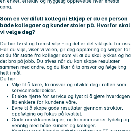
en enkel, effektiv og hyggelig opplevelse hver eneste
gang.
Som en verdifull kollega i Elkjøp er du en person
både kollegaer og kunder stoler på. Hvorfor skal
vi velge deg?
Du har først og fremst vilje – og det er det viktigste for oss.
Har du vilje, viser vi veien, gir deg opplæring og sørger for
at du får støtte fra kolleger som vil at du skal lykkes og ha
det bra på jobb. Du trives når du kan skape resultater
sammen med andre, og du liker å ta ansvar og følge ting
helt i mål.
Du har:
Vilje til å lære, ta ansvar og utvikle deg i rollen som
servicemedarbeider.
Et ekte hjerte for service og lyst til å gjøre hverdagen
litt enklere for kundene våre.
Evne til å skape gode resultater gjennom struktur,
oppfølging og fokus på kvalitet.
Gode norskkunnskaper, og kommuniserer tydelig og
vennlig med både kunder og kolleger.