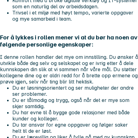
Komfort med å bruke digitale verktøy og IT-systemer
som en naturlig del av arbeidsdagen.
Trivsel i et miljø med høyt tempo, varierte oppgaver
og mye samarbeid i team.
For å lykkes i rollen mener vi at du bør ha noen av
følgende personlige egenskaper:
I denne rollen handler det mye om innstilling. Du ønsker å
utvikle både deg selv og selskapet og er ivrig etter å dele
kunnskapen din slik at vi sammen når våre mål. Du støtter
kollegene dine og er aldri redd for å brette opp ermene og
prøve igjen, selv når ting blir litt hektisk.
Du er løsningsorientert og ser muligheter der andre
ser problemer.
Du er tålmodig og trygg, også når det er mye som
skjer samtidig.
Du har evne til å bygge gode relasjoner med både
kunder og kolleger.
Du tar ansvar for egne oppgaver og følger saker
helt til de er løst.
Du er lærevillig og liker å fylle på med ny kunnskap