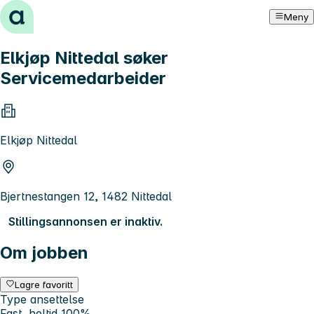
Hopp til innhold
Meny
Elkjøp Nittedal søker
Servicemedarbeider
Elkjøp Nittedal
Bjertnestangen 12, 1482 Nittedal
Stillingsannonsen er inaktiv.
Om jobben
Lagre favoritt
Type ansettelse
Fast, heltid 100%