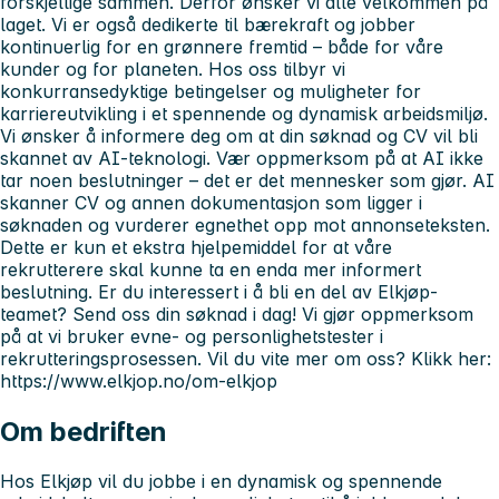
forskjellige sammen. Derfor ønsker vi alle velkommen på
laget. Vi er også dedikerte til bærekraft og jobber
kontinuerlig for en grønnere fremtid – både for våre
kunder og for planeten. Hos oss tilbyr vi
konkurransedyktige betingelser og muligheter for
karriereutvikling i et spennende og dynamisk arbeidsmiljø.
Vi ønsker å informere deg om at din søknad og CV vil bli
skannet av AI-teknologi. Vær oppmerksom på at AI ikke
tar noen beslutninger – det er det mennesker som gjør. AI
skanner CV og annen dokumentasjon som ligger i
søknaden og vurderer egnethet opp mot annonseteksten.
Dette er kun et ekstra hjelpemiddel for at våre
rekrutterere skal kunne ta en enda mer informert
beslutning. Er du interessert i å bli en del av Elkjøp-
teamet? Send oss din søknad i dag! Vi gjør oppmerksom
på at vi bruker evne- og personlighetstester i
rekrutteringsprosessen. Vil du vite mer om oss? Klikk her:
https://www.elkjop.no/om-elkjop
Om bedriften
Hos Elkjøp vil du jobbe i en dynamisk og spennende