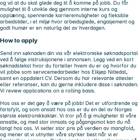
og vil at du skal glede deg til å komme på jobb. Du får
mulighet til å utvikle deg gjennom interne kurs og
opplæring, spennende karrieremuligheter og fleksible
arbeidstider, i et miljø hvor arbeidsglede, engasjement og
godt humør er en naturlig del av hverdagen.
How to apply
Send inn søknaden din via vår elektroniske søknadsportal
ved å følge instruksjonene i annonsen. Legg ved en kort
søknadstekst hvor du forteller hvem du er og hvorfor du
vil jobbe som servicemedarbeider hos Elkjøp Nittedal,
samt en oppdatert CV. Dersom du har relevante attester
eller referanser, kan du gjerne inkludere disse i søknaden.
Vi review applications on a rolling basis.
Hos oss er det gøy å være på jobb! Det er utfordrende og
fartsfylt, og som ansatt hos oss er du en del av Norges
største elektronikkaktør. Vi tror på å gi muligheter til våre
ansatte, og med stor innsats og pågangsmot kan du nå
langt hos oss. Vi setter stor pris på verdien av mangfold,
og mener at vi utnytter våre styrker best når vi er