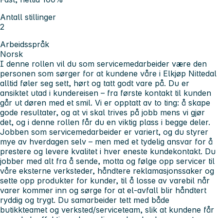
Antall stillinger
2
Arbeidsspråk
Norsk
I denne rollen vil du som servicemedarbeider være den
personen som sørger for at kundene våre i Elkjøp Nittedal
alltid føler seg sett, hørt og tatt godt vare på. Du er
ansiktet utad i kundereisen – fra første kontakt til kunden
går ut døren med et smil. Vi er opptatt av to ting: å skape
gode resultater, og at vi skal trives på jobb mens vi gjør
det, og i denne rollen får du en viktig plass i begge deler.
Jobben som servicemedarbeider er variert, og du styrer
mye av hverdagen selv – men med et tydelig ansvar for å
prestere og levere kvalitet i hver eneste kundekontakt. Du
jobber med alt fra å sende, motta og følge opp servicer til
våre eksterne verksteder, håndtere reklamasjonssaker og
sette opp produkter for kunder, til å losse av varebil når
varer kommer inn og sørge for at el-avfall blir håndtert
ryddig og trygt. Du samarbeider tett med både
butikkteamet og verksted/serviceteam, slik at kundene får