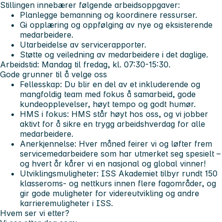
Stillingen innebærer følgende arbeidsoppgaver:
Planlegge bemanning og koordinere ressurser.
Gi opplæring og oppfølging av nye og eksisterende
medarbeidere.
Utarbeidelse av servicerapporter.
Støtte og veiledning av medarbeidere i det daglige.
Arbeidstid:
Mandag til fredag, kl. 07:30-15:30.
Gode grunner til å velge oss
Fellesskap:
Du blir en del av et inkluderende og
mangfoldig team med fokus å samarbeid, gode
kundeopplevelser, høyt tempo og godt humør.
HMS i fokus:
HMS står høyt hos oss, og vi jobber
aktivt for å sikre en trygg arbeidshverdag for alle
medarbeidere.
Anerkjennelse:
Hver måned feirer vi og løfter frem
servicemedarbeidere som har utmerket seg spesielt –
og hvert år kårer vi en nasjonal og global vinner!
Utviklingsmuligheter:
ISS Akademiet tilbyr rundt 150
klasseroms- og nettkurs innen flere fagområder, og
gir gode muligheter for videreutvikling og andre
karrieremuligheter i ISS.
Hvem ser vi etter?