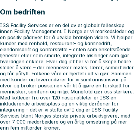
Om bedriften
ISS Facility Services er en del av et globalt fellesskap
innen Facility Management. I Norge er vi markedsleder og
en positiv pådriver for å utvikle bransjen videre. Vi hjelper
kunder med renhold, restaurant- og kantinedrift,
eiendomsdrift og kontorstøtte – enten som enkeltstående
tjenester eller som smarte, integrerte løsninger som gjør
hverdagen enklere. Hver dag jobber vi for å skape bedre
steder å være – der mennesker møtes, lærer, samarbeider
og får påfyll. Folkene våre er hjertet i alt vi gjør. Sammen
med kunder og leverandører tar vi samfunnsansvar på
alvor og bruker posisjonen vår til å gjøre en forskjell for
mennesker, samfunn og miljø. Mangfold gjør oss sterkere.
Med kolleger fra over 120 nasjonaliteter er ISS en
inkluderende arbeidsplass og en viktig døråpner for
integrering – det er vi stolte av! I dag er ISS Facility
Services blant Norges største private arbeidsgivere, med
over 7 000 medarbeidere og en årlig omsetning på mer
enn fem milliarder kroner.