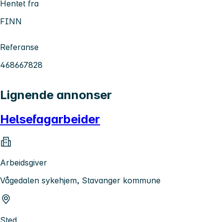
Hentet fra
FINN
Referanse
468667828
Lignende annonser
Helsefagarbeider
Arbeidsgiver
Vågedalen sykehjem, Stavanger kommune
Sted