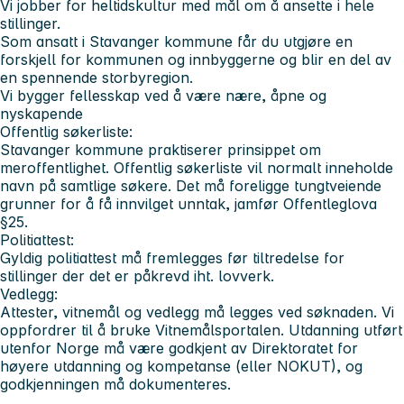
Vi jobber for heltidskultur med mål om å ansette i hele
stillinger.
Som ansatt i Stavanger kommune får du utgjøre en
forskjell for kommunen og innbyggerne og blir en del av
en spennende storbyregion.
Vi bygger fellesskap ved å være nære, åpne og
nyskapende
Offentlig søkerliste:
Stavanger kommune praktiserer prinsippet om
meroffentlighet. Offentlig søkerliste vil normalt inneholde
navn på samtlige søkere. Det må foreligge tungtveiende
grunner for å få innvilget unntak, jamfør Offentleglova
§25.
Politiattest:
Gyldig politiattest må fremlegges før tiltredelse for
stillinger der det er påkrevd iht. lovverk.
Vedlegg:
Attester, vitnemål og vedlegg må legges ved søknaden. Vi
oppfordrer til å bruke Vitnemålsportalen. Utdanning utført
utenfor Norge må være godkjent av Direktoratet for
høyere utdanning og kompetanse (eller NOKUT), og
godkjenningen må dokumenteres.