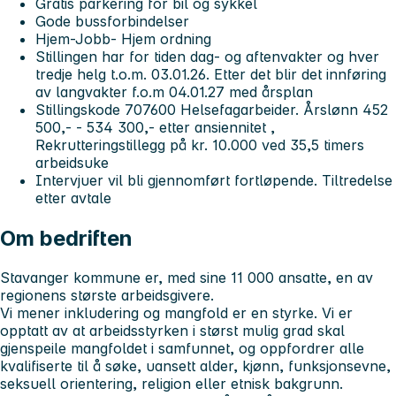
Gratis parkering for bil og sykkel
Gode bussforbindelser
Hjem-Jobb- Hjem ordning
Stillingen har for tiden dag- og aftenvakter og hver
tredje helg t.o.m. 03.01.26. Etter det blir det innføring
av langvakter f.o.m 04.01.27 med årsplan
Stillingskode 707600 Helsefagarbeider. Årslønn 452
500,- - 534 300,- etter ansiennitet ,
Rekrutteringstillegg på kr. 10.000 ved 35,5 timers
arbeidsuke
Intervjuer vil bli gjennomført fortløpende. Tiltredelse
etter avtale
Om bedriften
Stavanger kommune er, med sine 11 000 ansatte, en av
regionens største arbeidsgivere.
Vi mener inkludering og mangfold er en styrke. Vi er
opptatt av at arbeidsstyrken i størst mulig grad skal
gjenspeile mangfoldet i samfunnet, og oppfordrer alle
kvalifiserte til å søke, uansett alder, kjønn, funksjonsevne,
seksuell orientering, religion eller etnisk bakgrunn.