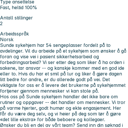
Type ansettelse
Fast, heltid 100%
Antall stillinger
2
Arbeidsspråk
Norsk
Sunde sykehjem har 54 sengeplasser fordelt på to
avdelinger. Vil du arbeide på et sykehjem som ønsker å gå
foran og vise vei i pasient sikkerhetsarbeid og
forbedringsarbeid? Vi ser etter deg som liker å ha orden i
sakene, tar ansvar -- og kanskje kommer med en god ide
eller to. Hvis du har et smil på lur og liker å gjøre dagen
litt bedre for andre, er du allerede godt på vei. Det
viktigste for oss er å levere det brukerne på sykehjemmet
fortjener gjennom mennesker vi kan stole på.
Hos oss på Sunde sykehjem handler det ikke bare om
rutiner og oppgaver -- det handler om mennesker. Vi tror
på varme hjerter, godt humør og ekte engasjement. Her
får du være deg selv, og vi heier på deg som tør å gjøre
«det lille ekstra» for både beboere og kollegaer.
Ønsker du bli en del av vårt team? Send inn din søknad i