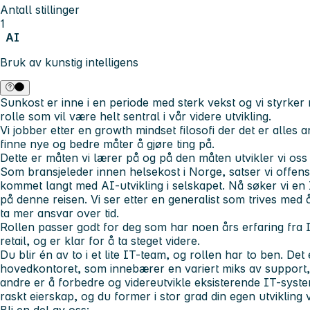
Antall stillinger
1
AI
Bruk av kunstig intelligens
Sunkost er inne i en periode med sterk vekst og vi styrker
rolle som vil være helt sentral i vår videre utvikling.
Vi jobber etter en growth mindset filosofi der det er alles 
finne nye og bedre måter å gjøre ting på.
Dette er måten vi lærer på og på den måten utvikler vi oss 
Som bransjeleder innen helsekost i Norge, satser vi offen
kommet langt med AI-utvikling i selskapet. Nå søker vi e
på denne reisen. Vi ser etter en generalist som trives med å
ta mer ansvar over tid.
Rollen passer godt for deg som har noen års erfaring fra I
retail, og er klar for å ta steget videre.
Du blir én av to i et lite IT-team, og rollen har to ben. De
hovedkontoret, som innebærer en variert miks av support, 
andre er å forbedre og videreutvikle eksisterende IT-system
raskt eierskap, og du former i stor grad din egen utvikling v