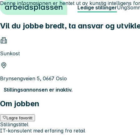
Denne informasjonen er hentet ut av kunstig intelligens for
Hopp til innhold
Ledige stillinger
Ung
Somm
Vil du jobbe bredt, ta ansvar og utvikl
Sunkost
Brynsengveien 5, 0667 Oslo
Stillingsannonsen er inaktiv.
Om jobben
Lagre favoritt
Stillingstittel
IT-konsulent med erfaring fra retail