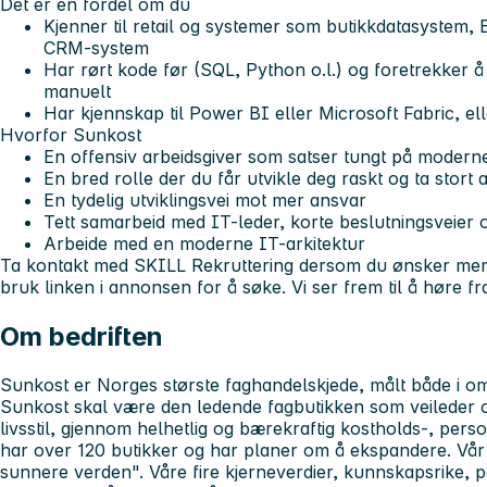
Det er en fordel om du
Kjenner til retail og systemer som butikkdatasystem,
CRM-system
Har rørt kode før (SQL, Python o.l.) og foretrekker å
manuelt
Har kjennskap til Power BI eller Microsoft Fabric, eller
Hvorfor Sunkost
En offensiv arbeidsgiver som satser tungt på modern
En bred rolle der du får utvikle deg raskt og ta stort a
En tydelig utviklingsvei mot mer ansvar
Tett samarbeid med IT-leder, korte beslutningsveier og
Arbeide med en moderne IT-arkitektur
Ta kontakt med SKILL Rekruttering dersom du ønsker mer 
bruk linken i annonsen for å søke. Vi ser frem til å høre fr
Om bedriften
Sunkost er Norges største faghandelskjede, målt både i oms
Sunkost skal være den ledende fagbutikken som veileder og
livsstil, gjennom helhetlig og bærekraftig kostholds-, person
har over 120 butikker og har planer om å ekspandere. Vår v
sunnere verden". Våre fire kjerneverdier, kunnskapsrike, på