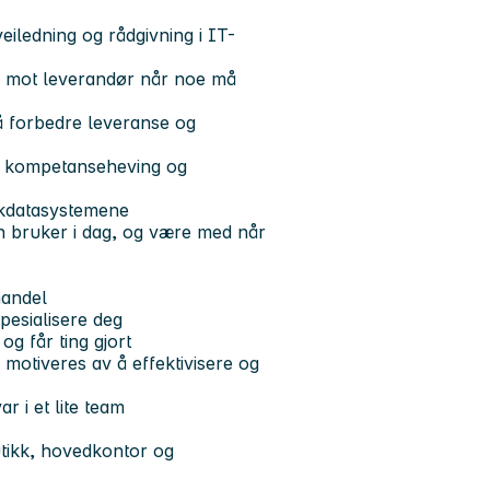
eiledning og rådgivning i IT-
re mot leverandør når noe må
å forbedre leveranse og
ig kompetanseheving og
ikkdatasystemene
n bruker i dag, og være med når
handel
spesialisere deg
og får ting gjort
 motiveres av å effektivisere og
r i et lite team
tikk, hovedkontor og