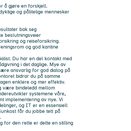
 å gjøre en forskjell.
 dyktige og pålitelige mennesker
resultater bak seg
te beslutningsveier
sikring og reiseforsikring.
reningsrom og god kantine
ialist. Du har en del kontakt med
dgivning i det daglige. Mye av
være ansvarlig for god dialog på
ontoret bidrar du på samme
agen enklere og mer effektiv.
og være bindeledd mellom
 videreutvikler systemene våre,
mt implementering av nye. Vi
delinger, og IT er en essensiell
Sunkost får du jobbe tett på
.
for den rette er dette en stilling