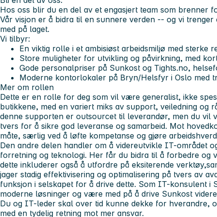
Bli en del av oss:
Hos oss blir du en del av et engasjert team som brenner for
Vår visjon er å bidra til en sunnere verden -- og vi trenger
med på laget.
Vi tilbyr:
En viktig rolle i et ambisiøst arbeidsmiljø med sterke 
Store muligheter for utvikling og påvirkning, med kor
Gode personalpriser på Sunkost og Tights.no, helsefor
Moderne kontorlokaler på Bryn/Helsfyr i Oslo med t
Mer om rollen
Dette er en rolle for deg som vil være generalist, ikke spes
butikkene, med en variert miks av support, veiledning og rå
denne supporten er outsourcet til leverandør, men du vil 
tvers for å sikre god leveranse og samarbeid. Mot hovedk
måte, særlig ved å løfte kompetanse og gjøre arbeidshverd
Den andre delen handler om å videreutvikle IT-området 
forretning og teknologi. Her får du bidra til å forbedre og
dette inkluderer også å utfordre på eksiterende verktøy,sa
jager stadig effektivisering og optimalisering på tvers av av
funksjon i selskapet for å drive dette. Som IT-konsulent i 
moderne løsninger og være med på å drive Sunkost videre
Du og IT-leder skal over tid kunne dekke for hverandre, og 
med en tydelig retning mot mer ansvar.