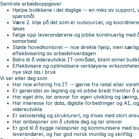
Sentrale arbeidsoppgaver
Hjelpe butikkene i det daglige -- en miks av support, v
spørsmål
Være 2. linje på det som er outsourcet, og koordine
løses
Følge opp leverandørene og jobbe kontinuerlig med 
samarbeid
Støtte hovedkontoret -- noe direkte hjelp, men særl
effektivisering av arbeidshverdagen
Bidra til å videreutvikle IT-området, blant annet but
Effektivisere og optimalisere verktøyene virksomhete
nye skal tas i bruk
Vi ser etter deg som
Har noe erfaring fra IT -- gjerne fra retail eller vare
Er generalist av legning og vil jobbe bredt fremfor å 
Har eget driv, tar ansvar for egen utvikling og læring, 
Har interesse for data, digitale forbedringer og AI, og
videreutvikle
Er selvstendig og strukturert, og trives med stort ansva
Har ambisjoner om å utvikle deg og tar ansvar
Er god til å bygge relasjoner og kommunisere med bu
leverandører, og har god norsk muntlig og skriftlig