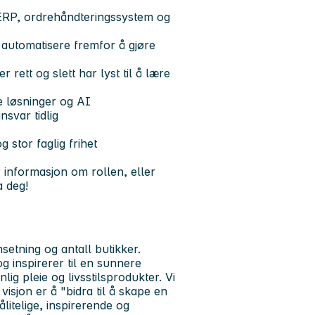
 ERP, ordrehåndteringssystem og
 automatisere fremfor å gjøre
 rett og slett har lyst til å lære
e løsninger og AI
nsvar tidlig
 stor faglig frihet
informasjon om rollen, eller
a deg!
etning og antall butikker.
 inspirerer til en sunnere
lig pleie og livsstilsprodukter. Vi
isjon er å "bidra til å skape en
litelige, inspirerende og