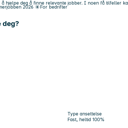
 å hjelpe deg å finne relevante jobber. I noen få tilfeller 
erjobben
2026
☀️
For bedrifter
e deg?
Type ansettelse
Fast, heltid 100%