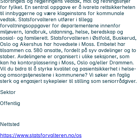
Stortingets og regjeringens vedtak, mål og retningslinjer
for fylket. En sentral oppgave er å ivareta rettsikkerheten
til innbyggerne og være klageinstans for kommunale
vedtak. Statsforvalteren utfører i tillegg
forvaltningsoppgaver for departementene innenfor
miljøvern, landbruk, utdanning, helse, beredskap og
sosial- og familierett. Statsforvalteren i Østfold, Buskerud,
Oslo og Akershus har hovedsete i Moss. Embetet har
tilsammen ca. 580 ansatte, fordelt på syv avdelinger og to
staber. Avdelingene er organisert i ulike seksjoner, som
kan ha kontorplassering i Moss, Oslo og/eller Drammen.
Vil du bidra til å styrke kvalitet og pasientsikkerhet i helse-
og omsorgstjenestene i kommunene? Vi søker en faglig
sterk og engasjert sykepleier til stilling som seniorrådgiver.
Sektor
Offentlig
Nettsted
https://www.statsforvalteren.no/os