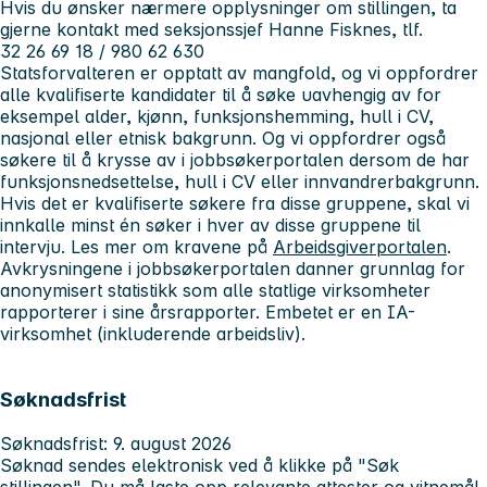
Hvis du ønsker nærmere opplysninger om stillingen, ta
gjerne kontakt med seksjonssjef Hanne Fisknes, tlf.
32 26 69 18 / 980 62 630
Statsforvalteren er opptatt av mangfold, og vi oppfordrer
alle kvalifiserte kandidater til å søke uavhengig av for
eksempel alder, kjønn, funksjonshemming, hull i CV,
nasjonal eller etnisk bakgrunn. Og vi oppfordrer også
søkere til å krysse av i jobbsøkerportalen dersom de har
funksjonsnedsettelse, hull i CV eller innvandrerbakgrunn.
Hvis det er kvalifiserte søkere fra disse gruppene, skal vi
innkalle minst én søker i hver av disse gruppene til
intervju. Les mer om kravene på
Arbeidsgiverportalen
.
Avkrysningene i jobbsøkerportalen danner grunnlag for
anonymisert statistikk som alle statlige virksomheter
rapporterer i sine årsrapporter. Embetet er en IA-
virksomhet (inkluderende arbeidsliv).
Søknadsfrist
Søknadsfrist: 9. august 2026
Søknad sendes elektronisk ved å klikke på "Søk
stillingen". Du må laste opp relevante attester og vitnemål