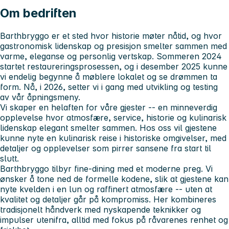
Om bedriften
Barthbryggo er et sted hvor historie møter nåtid, og hvor
gastronomisk lidenskap og presisjon smelter sammen med
varme, eleganse og personlig vertskap. Sommeren 2024
startet restaureringsprosessen, og i desember 2025 kunne
vi endelig begynne å møblere lokalet og se drømmen ta
form. Nå, i 2026, setter vi i gang med utvikling og testing
av vår åpningsmeny.
Vi skaper en helaften for våre gjester -- en minneverdig
opplevelse hvor atmosfære, service, historie og kulinarisk
lidenskap elegant smelter sammen. Hos oss vil gjestene
kunne nyte en kulinarisk reise i historiske omgivelser, med
detaljer og opplevelser som pirrer sansene fra start til
slutt.
Barthbryggo tilbyr fine-dining med et moderne preg. Vi
ønsker å tone ned de formelle kodene, slik at gjestene kan
nyte kvelden i en lun og raffinert atmosfære -- uten at
kvalitet og detaljer går på kompromiss. Her kombineres
tradisjonelt håndverk med nyskapende teknikker og
impulser utenifra, alltid med fokus på råvarenes renhet og