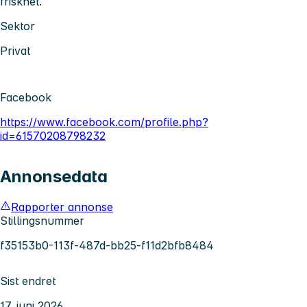
friskhet.
Sektor
Privat
Facebook
https://www.facebook.com/profile.php?
id=61570208798232
Annonsedata
Rapporter annonse
Stillingsnummer
f35153b0-113f-487d-bb25-f11d2bfb8484
Sist endret
17. juni 2026