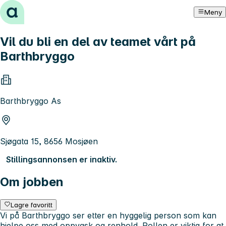
Hopp til innhold
Meny
Vil du bli en del av teamet vårt på
Barthbryggo
Barthbryggo As
Sjøgata 15, 8656 Mosjøen
Stillingsannonsen er inaktiv.
Om jobben
Lagre favoritt
Vi på Barthbryggo ser etter en hyggelig person som kan
hjelpe oss med oppvask og renhold. Rollen er viktig for at