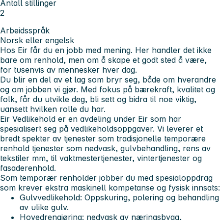
Antall stillinger
2
Arbeidsspråk
Norsk eller engelsk
Hos
Eir
får du en jobb med mening. Her handler det ikke
bare om renhold, men om å skape et godt sted å være,
for tusenvis av mennesker hver dag.
Du blir en del av et lag som bryr seg, både om hverandre
og om jobben vi gjør. Med fokus på bærekraft, kvalitet og
folk, får du utvikle deg, bli sett og bidra til noe viktig,
uansett hvilken rolle du har.
Eir Vedlikehold
er en avdeling under
Eir
som har
spesialisert seg på vedlikeholdsoppgaver. Vi leverer et
bredt spekter av tjenester som tradisjonelle temporære
renhold tjenester som nedvask, gulvbehandling, rens av
tekstiler mm, til vaktmestertjenester, vintertjenester og
fasaderenhold.
Som temporær renholder jobber du med spesialoppdrag
som krever ekstra maskinell kompetanse og fysisk innsats:
Gulvvedlikehold: Oppskuring, polering og behandling
av ulike gulv.
Hovedrengjøring: nedvask av næringsbygg,