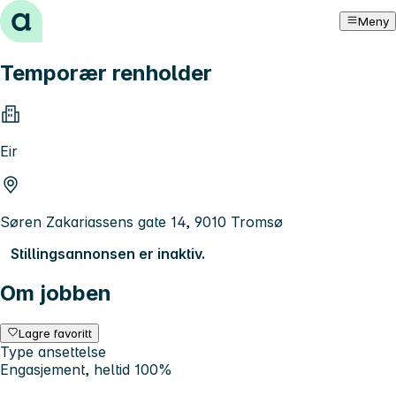
Hopp til innhold
Meny
Temporær renholder
Eir
Søren Zakariassens gate 14, 9010 Tromsø
Stillingsannonsen er inaktiv.
Om jobben
Lagre favoritt
Type ansettelse
Engasjement, heltid 100%