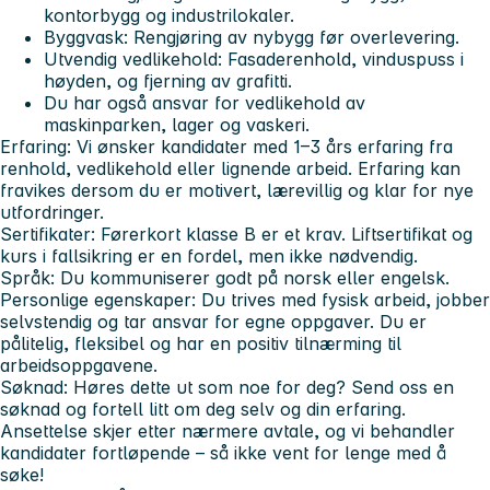
kontorbygg og industrilokaler.
Byggvask: Rengjøring av nybygg før overlevering.
Utvendig vedlikehold: Fasaderenhold, vinduspuss i
høyden, og fjerning av grafitti.
Du har også ansvar for vedlikehold av
maskinparken, lager og vaskeri.
Erfaring:
Vi ønsker kandidater med 1–3 års erfaring fra
renhold, vedlikehold eller lignende arbeid. Erfaring kan
fravikes dersom du er motivert, lærevillig og klar for nye
utfordringer.
Sertifikater:
Førerkort klasse B er et krav. Liftsertifikat og
kurs i fallsikring er en fordel, men ikke nødvendig.
Språk:
Du kommuniserer godt på norsk eller engelsk.
Personlige egenskaper:
Du trives med fysisk arbeid, jobber
selvstendig og tar ansvar for egne oppgaver. Du er
pålitelig, fleksibel og har en positiv tilnærming til
arbeidsoppgavene.
Søknad:
Høres dette ut som noe for deg? Send oss en
søknad og fortell litt om deg selv og din erfaring.
Ansettelse skjer etter nærmere avtale, og vi behandler
kandidater fortløpende – så ikke vent for lenge med å
søke!